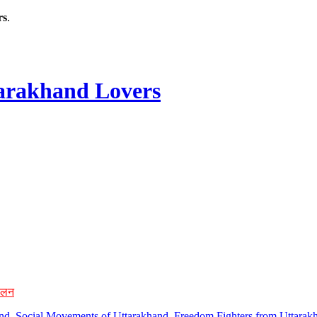
rs
.
rakhand Lovers
ोलन
hand, Social Movements of Uttarakhand, Freedom Fighters from Uttarakh