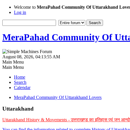
Welcome to
MeraPahad Community Of Uttarakhand Love
Log in
MeraPahad Community Of Utta
August 08, 2026, 04:13:55 AM
Main Menu
Main Menu
Home
Search
Calendar
MeraPahad Community Of Uttarakhand Lovers
Uttarakhand
Uttarakhand History & Movements - उत्तराखण्ड का इतिहास एवं जन आन्द
You can find the information related to complete History of Uttarak