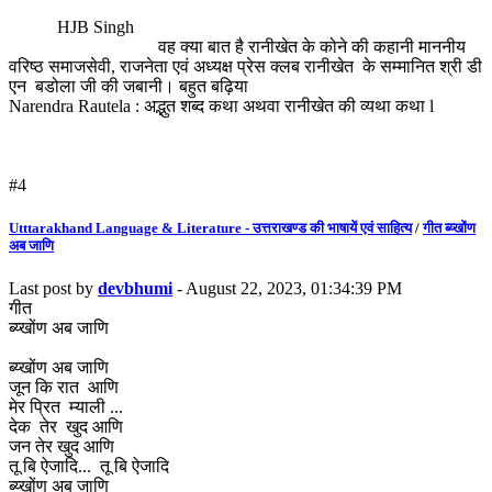
HJB Singh
वह क्या बात है रानीखेत के कोने की कहानी माननीय
वरिष्ठ समाजसेवी, राजनेता एवं अध्यक्ष प्रेस क्लब रानीखेत के सम्मानित श्री डी
एन बडोला जी की जबानी। बहुत बढ़िया
Narendra Rautela : अद्भुत शब्द कथा अथवा रानीखेत की व्यथा कथा l
#4
Utttarakhand Language & Literature - उत्तराखण्ड की भाषायें एवं साहित्य
/
गीत ब्य्खोंण
अब जाणि
Last post by
devbhumi
- August 22, 2023, 01:34:39 PM
गीत
ब्य्खोंण अब जाणि
ब्य्खोंण अब जाणि
जून कि रात आणि
मेर प्रित म्याली ...
देक तेर खुद आणि
जन तेर खुद आणि
तू बि ऐजादि... तू बि ऐजादि
ब्य्खोंण अब जाणि