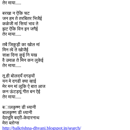
तेर माया.....
बरखा न ऐकि चट
जन हम ते तरबितर भिजैई
कळेजी मां सियां भाव ते
झट ऐकि विन इन जगैई
तेर माया.....
तबै जिकुड़ी का खोल मां
मिन त्वे ते खोजैई
साक्ष दिना कुई नि यख
वै उमाळ ते मिन कन लुकेई
तेर माया.....
तू ही बोलदयँ दगड्यों
यन मे दगडी क्या व्हाई
मेर मन मां लूकि ऐ बात आज
कन ऊंटड़यूं गीत बन ऐई
तेर माया.....
बालकृष्ण डी ध्यानी
बालकृष्ण डी ध्यानी
देवभूमि बद्री-केदारनाथ
मेरा ब्लोग्स
http://balkrishna-dhyani.blogspot.in/search/