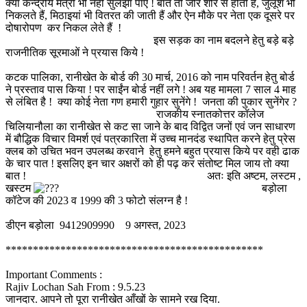
क्या केन्द्रीय मंत्री भी नहीं सुलझा पाए ! बात तो जोर शोर से होती है, जुलूश भी
निकलते हैं, मिठाइयां भी वितरत की जाती हैं और ऐन मौके पर नेता एक दूसरे पर
दोषारोपण कर निकल लेते हैं !
इस सड़क का नाम बदलने हेतु बड़े बड़े
राजनीतिक सूरमाओं ने प्रयास किये !
कटक पालिका, रानीखेत के बोर्ड की 30 मार्च, 2016 को नाम परिवर्तन हेतु बोर्ड
ने प्रस्ताव पास किया ! पर साईंन बोर्ड नहीं लगे ! अब यह मामला 7 साल 4 माह
से लंबित है ! क्या कोई नेता गण हमारी गुहार सुनेंगे ! जनता की पुकार सुनेंगेर ?
राजकीय स्नातकोत्तर कॉलेज
चिलियानौला का रानीखेत से कट सा जाने के बाद विद्वित जनों एवं जन साधारण
में बौद्धिक विचार विमर्श एवं पत्रकारिता में उच्च मानदंड स्थापित करने हेतु प्रेस
क्लब को उचित भवन उपलब्ध करवाने हेतु हमने बहुत प्रयास किये पर वही ढाक
के चार पात ! इसलिए इन चार अक्षरों को ही पढ़ कर संतोष्ट मिल जाय तो क्या
बात ! अतः इति अष्टम, लस्टम ,
खस्टम
बड़ोला
कॉटेज की 2023 व 1999 की 3 फोटो संलग्न है !
डीएन बड़ोला 9412909990 9 अगस्त, 2023
***********************************************
Important Comments :
Rajiv Lochan Sah From : 9.5.23
जानदार. आपने तो पूरा रानीखेत आँखों के सामने रख दिया.