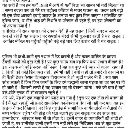
रोड' की खासियत !
यह सही है जब हम यहाँ 1988 में आये थे यहाँ बित्ता सा सामन भी नहीं मिलता था
! समय बदला अब तो मेरे घर बड़ोला कॉटेज से मात्र फकत 99 कदम आगे बढ़ो
तो इस बीच आपको हवाई जहाज के अलावा सब कुछ मिल जाएगा ! हांलांकि हम
हमेसा जाम, व भीड़ भाड़ की स्थिति से परेशान भी रहते हैं, पर इस परेशानी का
भी अपना मजा है !
रानीखेत की सदर बाजार को टक्कर देती हैं यह सड़क ! मिनी सदर बाजार का
रूप ले रही हैं यह सड़क ! पर अफ्सोच बंदरों से भी गुलजार रहती है यह सड़क l
आखिर मंजिल पर पहुँचते पहुँचते बड़े बड़े घाव लिए कराह रही है यह सड़क !
पुलिस भी कभी-कभी इस स्थान में रेड करती है और गलत पार्किंग के कारण
टैक्सी वालों को हटा देती है ! पर कुछ समय बाद वह फिर यथा स्थान दीखते हैं !
इस सड़क को कोई फरक नहीं पड़ता ! यह सब कुछ बड़े प्यार से चलता रहता है
l किसी को कोई शिकायत नहीं ! हमें भी नहीं ! क्यों न हो तो हमारे तो दरवाजे पर
ही फैंसी टेलर फैशन डिज़ाइनर विराजमान है तो ब्यूटी पार्लर भी है ! क्या आप
सोच सकते हैं जिन जिन कार्यों के लिए हमें हल्द्वानी जाना पड़ता था वह घर पर ही
हो जाते हैं ! कितनी लम्बी है यह बाजार यह तो देखना पढेगा ! मजे की बात है यहाँ
बड़े-छोटे ट्रक भी शोभायमान रहते हैं !
अरे अरे, यह तो एक कहानी का प्लाट बन गया है ! इस पर एक लेख तो बनता ही
है ! मैं भूल रहा हूँ, जो हमारे सामाजिक कार्यकर्ता व नेता जो नहीं कर पाए, वह इस
सड़क ने कर दिखाया ! नर सिंह ग्राउंड में सामाजिक कार्यकर्ताओं व नेताओं के
मध्य भयंकर 'श्रेय ' की होड़ को धता बताये हुए इस सड़क पर हर साल एक
झन्नाटेदार, जोरदार मेला भी तो होता है ! इसमें बाहर के व्यापारियों की चांदी हो
जाती है, पर रानीखेत वासी इसमें भाग नहीं लेते एवं निर्विकार भाव से मूक दर्शन