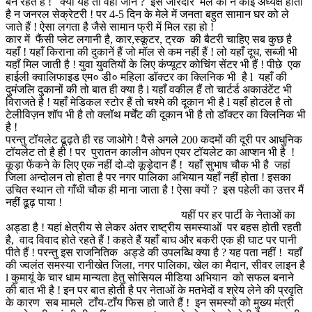
बने रहते है ! क्यों यह तो वहीं जानें ? इस जोरदार मेले का न कोई अध्यक्ष होता
है न जनरल सेक्रेटरी ! पर 4-5 दिन के मेले में जनता बहुत सामान घर को ले
जाते हैं ! ऐसा लगता है जैसे सामान फ्री में मिल रहा हो !
कार में फैंसी प्लेट लगानी है, कार,स्कूटर, ट्रक की बैटरी चाहिए सब कुछ है
यहाँ ! यहाँ किराना की दुकानें हैं जो मॉल से कम नहीं हैं ! लो यहाँ दूध, सब्जी भी
यहाँ मिल जाती है ! युवा युवतियों के लिए कंप्यूटर कोचिंग सेंटर भी हैं ! पीछे एक
हाईली क्वालिफाइड एम० डी० महिला डॉक्टर का क्लिनिक भी है l यहाँ की
दुमंजलि दुकानों की तो बात ही क्या है l यहाँ वकील हैं तो चार्टर्ड अकाउंटेंट भी
विराजते है ! यहाँ मेडिकल स्टोर हैं तो चश्मे की दूकान भी है l यहाँ होटल है तो
टेलीविज़न शॉप भी है तो क्लॉथ मर्चेंट की दूकान भी है तो डॉक्टर का क्लिनिक भी
है !
परन्तु टॉयलेट ढूढ़ते ही रह जाओगे ! वैसे अगले 200 कदमों की दूरी पर आधुनिक
टॉयलेट तो है ही ! पर पुरातन कालीन ओपन एयर टॉयलेट का आप्शन भी है !
कूड़ा फेंकने के लिए एक नहीं दो-दो कूड़ेदान हैं ! यहाँ सुभाष चौक भी है जहां
जिला अन्दोलन तो होता है पर नगर पालिका अभियान यहाँ नहीं होता ! इसका
उचित स्थान तो गाँधी चौक ही माना जाता है ! ऐसा क्यों ? इस पहेली का उत्तर मैं
नहीं ढूढ़ पाया !
यहीं पर हर पार्टी के नेताओं का
अड्डा है ! यहां क्षेत्रीय से लेकर अंतर राष्ट्रीय समस्याओं पर बहस होती रहती
है, वाद विवाद होते रहते हैं ! कहते हैं यहाँ बाघ और बकरी एक ही घाट पर पानी
पीते हैं ! परन्तु इस राजनितिक अड्डे की उपलब्धि क्या है ? यह पता नहीं ! यहाँ
की ज्वलंत समस्या रानीखेत जिला, नगर पालिका, खेल का मैदान, सीवर लाइन है
l कुमायूं के चार धाम मान्यता हेतु सोसियल मीडिया अभियान को सफल बनाने
की बात भी है ! इन पर बात होती है पर नेताओं के मतभेदों व श्रेय लेने की प्रवृति
के कारण सब मामले टाँय-टाँय फिस हो जाते हैं ! इन समस्यों को मुख्य मंत्री