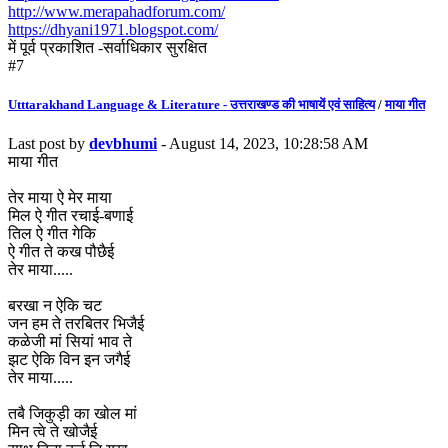
http://www.merapahadforum.com/
https://dhyani1971.blogspot.com/
में पूर्व प्रकाशित -सर्वाधिकार सुरक्षित
#7
Utttarakhand Language & Literature - उत्तराखण्ड की भाषायें एवं साहित्य
/
माया गीत
Last post by
devbhumi
- August 14, 2023, 10:28:58 AM
माया गीत
तेर माया ऐ मेर माया
मिल ऐ गीत रचाई-बणाई
तिल ऐ गीत गेकि
ऐ गीत ते कख पौछैई
तेर माया.....
बरखा न ऐकि चट
जन हम ते तरबितर भिजैई
कळेजी मां सियां भाव ते
झट ऐकि विन इन जगैई
तेर माया.....
तबै जिकुड़ी का खोल मां
मिन त्वे ते खोजैई