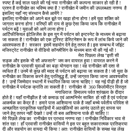
स्पष्ट है कई साल पहले की गई नया रानीखेत की कल्पना साकार हो रही है !
प्रश्न है रानीखेत का भविष्य क्या है ? रानीखेत में जमीन की उपलब्धता नगण्य है
इसलिए यहाँ नए संस्थान कैसे आयेंगे ?
इसलिए रानीखेत को अपने बल बूते पर खड़ा होना होगा ! हमें युवा शक्ति को
जाग्रत करना होगा ! वरिष्ठों की राय से कुछ ऐसा किया जाय कि रानीखेत में
पर्यटन बढ़ें ! युवाओं को आगे लाना होगा l
आर्टिफीसियल इंटेलिजेंस के इस युग में पर्यटन को इन्टरनेट के माध्यम से बढ़ाया
जा सकता है ! रानीखेत को एक टूरिस्ट डेस्टिनेशन के रूप में लांच किये जाने की
आवश्यकता है ! सरकार इसमें सहयोग देने हेतु तत्पर है l इस सम्बन्ध में जॉइंट
मजिस्ट्रेट रानीखेत से वीडियो कॉन्फ़्रेंसिंग के माध्यम बात भी की गई थी !
मेरा पिछला लेख "इत्ती सी
सड़क और इसके भी सौ अफसाने" जम कर वायरल हुवा ! वायरल करने में
रानीखेत के प्रवासी युवाओं का बड़ा योगदान रहा ! वह रानीखेत की दशा से
व्यथित हैं ! उनमें से कुछ की मदद से पर्यटन को बढ़ाया जा सकता है ! जो युवा के
रानीखेत का विकास करने हेतु प्रतिबुद्ध हैं, उन्हें जाग्रत किया जाना आवश्यकीय
है ! उन्हें जिम्मेदार स्थानों में स्थापित किया जाना चाहिए ! यह नई पीड़ी ही है जो
रानीखेत में पर्यटक क्रांति ला सकती है ! रानीखेत से 360 किलोमीटर विस्तृत
नगाधिराज हिमालय पर्वत श्रंखला के दीदार
होते है ! यहाँ रानीझील है जो कमाऊ एवं आत्मनिर्भर साबित हो रही है एवं पर्यटक
आकर्षक का केंद्र है ! हमारे पास आशियाना पार्क है जहाँ बच्चे पर्वतीय परिवेश से
आच्छादित प्राकृतिक पहाड़ियों में अठखेलियों का आनंद उठाते हुए वापस घर
जाने हेतु तत्पर नहीं देखते ! उन्हें तो बस आशियाना पार्क ही चाहिए !!
मेरे पिछले लेख का रानीखेत पर प्रभाव नगण्य रहा ! रानीखेत निर्विकार भाव से
शांत रहा ! हाँ प्रवासी रानीखेत वासियों ने इस पर बहुत सकारात्मक प्रतिक्रया
दी और सहयोग का वायदा भी किया ! अतः रानीखेत वासियों के समक्ष यह लेख