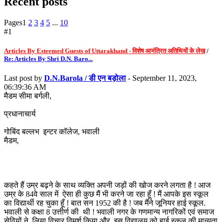
Recent posts
Pages
1
2
3
4
5
...
10
#1
Articles By Esteemed Guests of Uttarakhand - विशेष आमंत्रित अतिथियों के लेख
/
Re: Articles By Shri D.N. Baro...
Last post by
D.N.Barola / डी एन बड़ोला
- September 11, 2023,
06:39:36 AM
मैडम सीमा बर्गली,
प्रधानाचार्य
गोबिंद बल्लभ इन्टर कॉलेज, भवाली
मैडम,
कहते हैं उम्र बढ़ने के साथ व्यक्ति अपनी जड़ों की खोज करने लगता है ! आज
उम्र के 84वे साल में ऐसा ही कुछ मैं भी करने जा रहा हूँ ! मैं आपके इस स्कूल
का विद्यार्थी रह चुका हूँ ! बात सन 1952 की है ! जब मैंने जूनियर हाई स्कूल.
भवाली से कक्षा 8 उत्तीर्ण की थी ! भवाली नगर के गणमान्य नागरिकों एवं समाज
सेवियों ने लिया विचार विमर्श किया और इस विद्यालय को हाई स्कूल की मान्यता