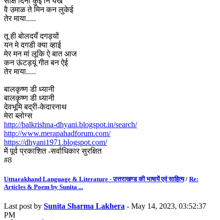
साक्ष दिना कुई नि यख
वै उमाळ ते मिन कन लुकेई
तेर माया.....
तू ही बोलदयँ दगड्यों
यन मे दगडी क्या व्हाई
मेर मन मां लूकि ऐ बात आज
कन ऊंटड़यूं गीत बन ऐई
तेर माया.....
बालकृष्ण डी ध्यानी
बालकृष्ण डी ध्यानी
देवभूमि बद्री-केदारनाथ
मेरा ब्लोग्स
http://balkrishna-dhyani.blogspot.in/search/
http://www.merapahadforum.com/
https://dhyani1971.blogspot.com/
में पूर्व प्रकाशित -सर्वाधिकार सुरक्षित
#8
Utttarakhand Language & Literature - उत्तराखण्ड की भाषायें एवं साहित्य
/
Re:
Articles & Poem by Sunita ...
Last post by
Sunita Sharma Lakhera
- May 14, 2023, 03:52:37
PM