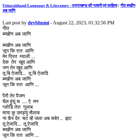
Utttarakhand Language & Literature - उत्तराखण्ड की भाषायें एवं साहित्य
/
गीत ब्य्खोंण
अब जाणि
Last post by
devbhumi
- August 22, 2023, 01:32:56 PM
गीत
ब्य्खोंण अब जाणि
ब्य्खोंण अब जाणि
जून कि रात आणि
मेर प्रित म्याली ...
देक तेर खुद आणि
जन तेर खुद आणि
तू बि ऐजादि... तू बि ऐजादि
ब्य्खोंण अब जाणि
जून कि रात आणि ...
पैरी तेर पैजण
घैल हुंयूं च .... ऐ मन
ग्लोडि तेरा गुलाब
माया कु उमड्युं सैलाब
ना कैर देर चट व्है जला अब सबेर .. झट
तू ऐजादि... तू ऐजादि
ब्य्खोंण अब जाणि
जून कि रात आणि ...