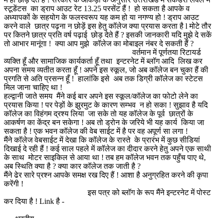
स्टूडेंटस का ड्राप आउट रेट 13.25 परसेंट हैं ! हो सकता है आपके व
अध्यापकों के सहयोग के फलस्वरूप यह कम हो या नगण्य हो ! ड्राप आउट
करने वाले छात्र पढ़ना न छोड़ें इस हेतु कॉलेज क्या प्रयास करता है l मोटे तौर
पर कितने छात्र प्रति वर्ष पढ़ाई छोड़ देते हैं ? इसकी जानकारी यदि मुझे दे सकें
तो आभार मानूंगा ! क्या आप मुझे कॉलेज का मोबाइल नंबर दे सकती हैं ?
वर्तमान में पूर्णतया रिटायर्ड
व्यक्ति हूँ और सामाजिक कार्यकर्ता हूँ तथा इन्टरनेट में ब्लॉग आदि लिख कर
अपना समय व्यतीत करता हूँ ! अपने इस स्कूल, जो अब कॉलेज बन चुका हैं की
प्रगति से अति प्रसन्न हूँ ! हालांकि इसे अब तक डिग्री कॉलेज का स्टेटस
मिल जाना चाहिए था !
हल्द्वानी जाते समय मैंने कई बार अपने इस स्कूल/कॉलेज का फोटो लेने का
प्रयास किया ! पर पेड़ों के झुरमुट के कारण सम्भव न हो सका ! सुझाव है यदि
कॉलेज का विहंगम द्रश्य लिया जा सके तो यह कॉलेज के पूर्व छात्रों के
आकर्षण का केंद्र बन सकेगा ! अब तो ड्रोन के जरिये भी यह कार्य किया जा
सकता है ! एक भवन कॉलेज की वेब साईट में है पर वह अपूर्ण सा लगा !
मैंने कॉलेज वेबसाईट में देखा कि कॉलेज के रास्ते के प्रारंभ में कुछ सीडियां
दिखाई दे रही हैं ! कई साल पहले में कॉलेज का दीदार करने हेतु अपने एक साथी
के साथ मोटर साइकिल से आया था ! तब हम कॉलेज भवन तक पहुँच पाए थे,
अब स्थिति क्या है ? क्या कार कॉलेज तक जाती है ?
मैंने ढेर सारे प्रश्न आपके समक्ष रख दिए हैं ! आशा है अनुग्रहित करने की कृपा
करेंगी !
इस पत्र को ब्लॉग के रूप मैंने इन्टरनेट में पोस्ट
कर दिया है ! Link है -