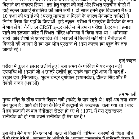
दिलाने का संकल्प लिया ! इस हेतु स्कूल की बाईं ओर स्थित प्राचीन बंगले में
हाई स्कूल कक्षाएं संचालित की जाने लगी ! दो साल हमने इस विद्यालय में 9 व
10 कक्षा की पढ़ाई की ! परन्तु मान्यता न मिलने के कारण मैनेजमेंट कमिटी ने
निर्णय लिया कि यहाँ के विद्यार्थी हाई स्कूल परीक्षा मैं प्राइवेट कैंडिडेट के रूप
में भाग लेंगे ! नैनीताल CRST इन्टर कॉलेज में हमारा परीक्षा केंद्र था ! हमारा
रहने का इंतजाम फ्लैट में स्थित मंदिर धर्मशाला में किया गया था ! धर्मशाला
चारों ओर शीशों से आच्छादित थी ! भवाली में बिजली नहीं थी ! नैनीताल में
बिजली की जगमग से हम सब लोग प्रसन्न थे ! इस कारण हम बहुत देर तक
जागते रहे l
हाई स्कूल
परीक्षा में कुल 4 छात्र उत्तीर्ण हुए ! उस समय के परिवेश में यह बहुत बड़ी
उपलब्धि थी ! इसमें जो 4 छात्र उत्तीर्ण हुए उनके नाम मुझे आज भी याद हैं -
रघुबर दत्त (निंगलाट), भुवन चन्द्र दुर्गापाल (श्यामखेत), दौलत सिंह और मैं
देवकी नन्दन (भवाली)
हम भवाली
मुख्य मंदिर के ठीक सामने शिप्रा नदी (गधेरे) के पार रहते थे ! वहाँ अब नया भवन
बन चुका है ! आगे की शिक्षा के लिए मैं हल्द्वानी से लखनऊ चला गया था ! बाद
में हम हल्द्वानी के बाद नैनीताल सेटल हो गए थे ! 1971 में मेरा ट्रान्सफर
रानीखेत को हो गया तबसे रानीखेत ही मेरा घर है !
इस बीच मैंने पाया कि आज भी बहुत से विद्यार्थी विभिन्न कारणों से शिक्षा बीच
में ही छोड़ देते हैं ! सरकार के आंकड़ो के अनुसार उत्तराखंड में सेकेंडरी लेवल में