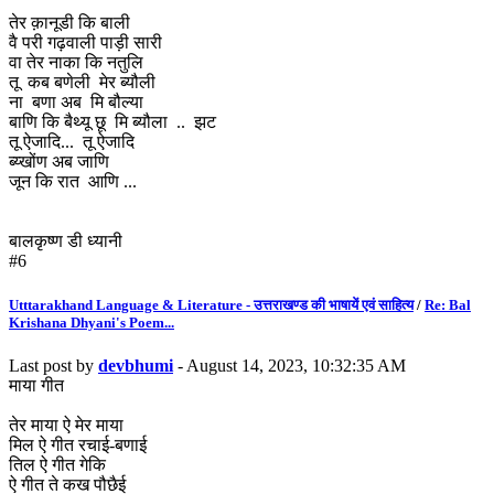
तेर क़ानूडी कि बाली
वै परी गढ़वाली पाड़ी सारी
वा तेर नाका कि नतुलि
तू कब बणेली मेर ब्यौली
ना बणा अब मि बौल्या
बाणि कि बैथ्यू छू मि ब्यौला .. झट
तू ऐजादि... तू ऐजादि
ब्य्खोंण अब जाणि
जून कि रात आणि ...
बालकृष्ण डी ध्यानी
#6
Utttarakhand Language & Literature - उत्तराखण्ड की भाषायें एवं साहित्य
/
Re: Bal
Krishana Dhyani's Poem...
Last post by
devbhumi
- August 14, 2023, 10:32:35 AM
माया गीत
तेर माया ऐ मेर माया
मिल ऐ गीत रचाई-बणाई
तिल ऐ गीत गेकि
ऐ गीत ते कख पौछैई