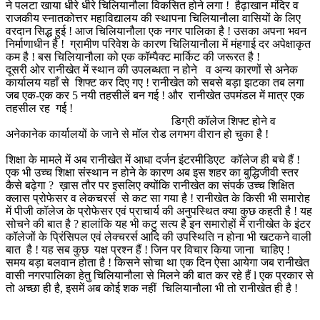
ने पलटा खाया धीरे धीरे चिलियानौला विकसित होने लगा ! हैढ़ाखान मंदिर व
राजकीय स्नातकोत्तर महाविद्यालय की स्थापना चिलियानौला वासियों के लिए
वरदान सिद्ध हुई ! आज चिलियानौला एक नगर पालिका है ! उसका अपना भवन
निर्माणाधीन है ! ग्रामीण परिवेश के कारण चिलियानौला में मंहगाई दर अपेक्षाकृत
कम है ! बस चिलियानौला को एक कॉम्पैक्ट मार्किट की जरूरत है !
दूसरी ओर रानीखेत में स्थान की उपलब्धता न होने व अन्य कारणों से अनेक
कार्यालय यहाँ से शिफ्ट कर दिए गए ! रानीखेत को सबसे बड़ा झटका तब लगा
जब एक-एक कर 5 नयी तहसीलें बन गई ! और रानीखेत उपमंडल में मात्र एक
तहसील रह गई !
डिग्री कॉलेज शिफ्ट होने व
अनेकानेक कार्यालयों के जाने से मॉल रोड लगभग वीरान हो चुका है !
शिक्षा के मामले में अब रानीखेत में आधा दर्जन इंटरमीडिएट कॉलेज ही बचे हैं !
एक भी उच्च शिक्षा संस्थान न होने के कारण अब इस शहर का बुद्धिजीवी स्तर
कैसे बढ़ेगा ? ख़ास तौर पर इसलिए क्योंकि रानीखेत का संपर्क उच्च शिक्षित
क्लास प्रोफेसर व लेकचरर्स से कट सा गया है ! रानीखेत के किसी भी समारोह
में पीजी कॉलेज के प्रोफेसर एवं प्राचार्य की अनुपस्थित क्या कुछ कहती है ! यह
सोचने की बात है ? हालांकि यह भी कटु सत्य है इन समारोहों में रानीखेत के इंटर
कॉलेजों के प्रिंसिपल एवं लेक्चरर्स आदि की उपस्थिति न होना भी खटकने वाली
बात है ! यह सब कुछ यक्ष प्रश्न हैं ! जिन पर विचार किया जाना चाहिए !
समय बड़ा बलवान होता है ! किसने सोचा था एक दिन ऐसा आयेगा जब रानीखेत
वासी नगरपालिका हेतु चिलियानौला से मिलने की बात कर रहे हैं l एक प्रकार से
तो अच्छा ही है, इसमें अब कोई शक नहीं चिलियानौला भी तो रानीखेत ही है !