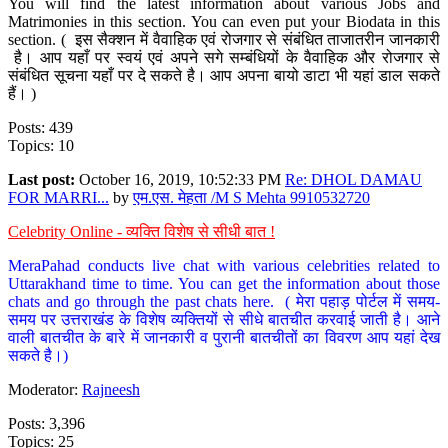
You will find the latest information about various Jobs and
Matrimonies in this section. You can even put your Biodata in this
section. ( इस सैक्शन में वैवाहिक एवं रोजगार से संबंधित ताजातरीन जानकारी
है। आप यहाँ पर स्वयं एवं अपने सगे सम्बंधियों के वैवाहिक और रोजगार से
संबंधित सूचना यहाँ पर दे सकते है। आप अपना बायो डाटा भी यहां डाल सकते
हैं। )
Posts: 439
Topics: 10
Last post:
October 16, 2019, 10:52:33 PM
Re: DHOL DAMAU
FOR MARRI...
by
एम.एस. मेहता /M S Mehta 9910532720
Celebrity Online - व्यक्ति विशेष से सीधी बात !
MeraPahad conducts live chat with various celebrities related to
Uttarakhand time to time. You can get the information about those
chats and go through the past chats here. ( मेरा पहाड़ पोर्टल में समय-
समय पर उत्तराखंड के विशेष व्यक्तियों से सीधे बातचीत करवाई जाती है। आने
वाली बातचीत के बारे में जानकारी व पुरानी बातचीतों का विवरण आप यहां देख
सकते है।)
Moderator:
Rajneesh
Posts: 3,396
Topics: 25