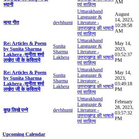
AM
ध्यानी
एवं साहित्य
Utttarakhand
August
Language &
14, 2023,
माया गीत
devbhumi
Literature -
10:28:58
उत्तराखण्ड की भाषायें
AM
एवं साहित्य
Utttarakhand
Re: Articles & Poem
May 14,
Sunita
Language &
by Sunita Sharma
2023,
Sharma
Literature -
Lakhera -सुनीता शर्मा
03:52:37
Lakhera
उत्तराखण्ड की भाषायें
लखेरा जी के कविताये
PM
एवं साहित्य
Utttarakhand
Re: Articles & Poem
May 14,
Sunita
Language &
by Sunita Sharma
2023,
Sharma
Literature -
Lakhera -सुनीता शर्मा
03:49:18
Lakhera
उत्तराखण्ड की भाषायें
लखेरा जी के कविताये
PM
एवं साहित्य
Utttarakhand
February
Language &
28, 2023,
कुछ लिखे पन्ने
devbhumi
Literature -
03:57:32
उत्तराखण्ड की भाषायें
PM
एवं साहित्य
Upcoming Calendar