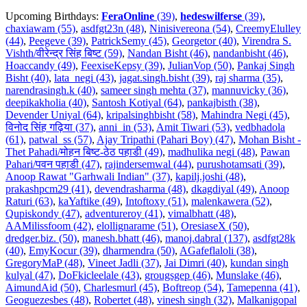
Upcoming Birthdays:
FeraOnline
(39)
,
hedeswilferse
(39)
,
chaxiawam (55)
,
asdfgt23n (48)
,
Ninisivereona (54)
,
CreemyElulley
(44)
,
Peegeve (39)
,
PatrickSemy (45)
,
Georgetor (40)
,
Virendra S.
Vishth/वीरेन्द्र सिंह बिष्ट (59)
,
Nandan Bisht (46)
,
nandanbisht (46)
,
Hoaccandy (49)
,
FeexiseKepsy (39)
,
JulianVop (50)
,
Pankaj Singh
Bisht (40)
,
lata_negi (43)
,
jagat.singh.bisht (39)
,
raj sharma (35)
,
narendrasingh.k (40)
,
sameer singh mehta (37)
,
mannuvicky (36)
,
deepikakholia (40)
,
Santosh Kotiyal (64)
,
pankajbisth (38)
,
Devender Uniyal (64)
,
kripalsinghbisht (58)
,
Mahindra Negi (45)
,
विनोद सिंह गढ़िया (37)
,
anni_in (53)
,
Amit Tiwari (53)
,
vedbhadola
(61)
,
patwal_ss (57)
,
Ajay Tripathi (Pahari Boy) (47)
,
Mohan Bisht -
Thet Pahadi/मोहन बिष्ट-ठेठ पहाडी (49)
,
madhulika negi (48)
,
Pawan
Pahari/पवन पहाडी (47)
,
rajindersemwal (44)
,
purushotamsati (39)
,
Anoop Rawat "Garhwali Indian" (37)
,
kapilj.joshi (48)
,
prakashpcm29 (41)
,
devendrasharma (48)
,
dkagdiyal (49)
,
Anoop
Raturi (63)
,
kaYaftike (49)
,
Intoftoxy (51)
,
malenkawera (52)
,
Qupiskondy (47)
,
adventureroy (41)
,
vimalbhatt (48)
,
AAMilissfoom (42)
,
elollignarame (51)
,
OresiaseX (50)
,
dredger.biz. (50)
,
manesh.bhatt (46)
,
manoj.dabral (137)
,
asdfgt28k
(40)
,
EmyKocur (39)
,
dharmendra (50)
,
AGafeflaloli (38)
,
GregoryMaP (48)
,
Vineet Jadli (37)
,
Jai Dimri (40)
,
kundan singh
kulyal (47)
,
DoFkicleelale (43)
,
grougsgep (46)
,
Munslake (46)
,
AimundAid (50)
,
Charlesmurl (45)
,
Boftreop (54)
,
Tamepenna (41)
,
Geoguezesbes (48)
,
Robertet (48)
,
vinesh singh (32)
,
Malkanigopal