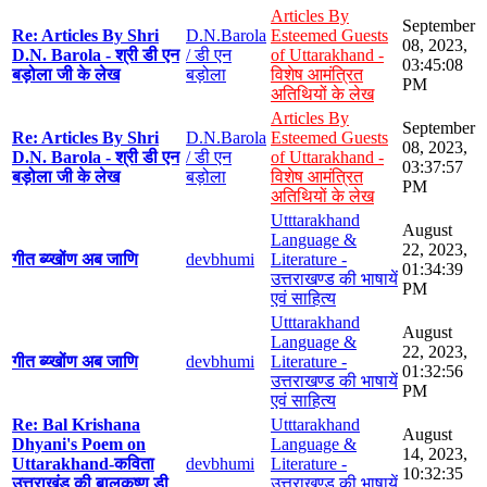
Articles By
September
Re: Articles By Shri
D.N.Barola
Esteemed Guests
08, 2023,
D.N. Barola - श्री डी एन
/ डी एन
of Uttarakhand -
03:45:08
बड़ोला जी के लेख
बड़ोला
विशेष आमंत्रित
PM
अतिथियों के लेख
Articles By
September
Re: Articles By Shri
D.N.Barola
Esteemed Guests
08, 2023,
D.N. Barola - श्री डी एन
/ डी एन
of Uttarakhand -
03:37:57
बड़ोला जी के लेख
बड़ोला
विशेष आमंत्रित
PM
अतिथियों के लेख
Utttarakhand
August
Language &
22, 2023,
गीत ब्य्खोंण अब जाणि
devbhumi
Literature -
01:34:39
उत्तराखण्ड की भाषायें
PM
एवं साहित्य
Utttarakhand
August
Language &
22, 2023,
गीत ब्य्खोंण अब जाणि
devbhumi
Literature -
01:32:56
उत्तराखण्ड की भाषायें
PM
एवं साहित्य
Re: Bal Krishana
Utttarakhand
August
Dhyani's Poem on
Language &
14, 2023,
Uttarakhand-कविता
devbhumi
Literature -
10:32:35
उत्तराखंड की बालकृष्ण डी
उत्तराखण्ड की भाषायें