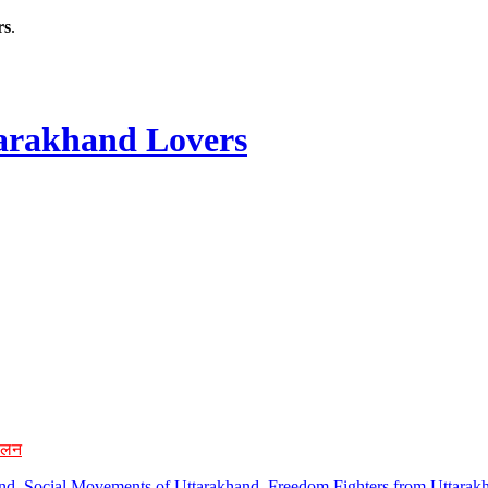
rs
.
rakhand Lovers
ोलन
hand, Social Movements of Uttarakhand, Freedom Fighters from Uttarakh