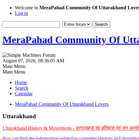
Welcome to
MeraPahad Community Of Uttarakhand Love
Log in
MeraPahad Community Of Utta
August 07, 2026, 08:36:05 AM
Main Menu
Main Menu
Home
Search
Calendar
MeraPahad Community Of Uttarakhand Lovers
Uttarakhand
Uttarakhand History & Movements - उत्तराखण्ड का इतिहास एवं जन आन्द
You can find the information related to complete History of Uttarak