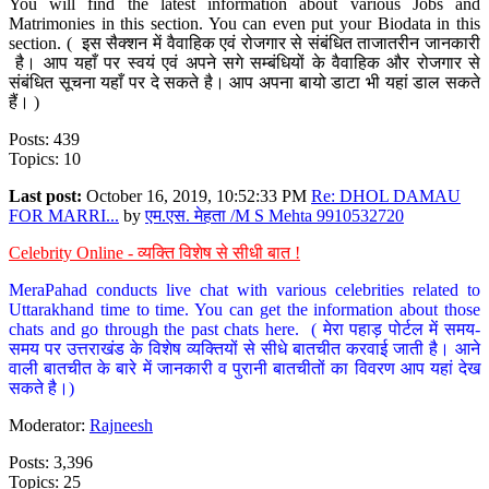
You will find the latest information about various Jobs and
Matrimonies in this section. You can even put your Biodata in this
section. ( इस सैक्शन में वैवाहिक एवं रोजगार से संबंधित ताजातरीन जानकारी
है। आप यहाँ पर स्वयं एवं अपने सगे सम्बंधियों के वैवाहिक और रोजगार से
संबंधित सूचना यहाँ पर दे सकते है। आप अपना बायो डाटा भी यहां डाल सकते
हैं। )
Posts: 439
Topics: 10
Last post:
October 16, 2019, 10:52:33 PM
Re: DHOL DAMAU
FOR MARRI...
by
एम.एस. मेहता /M S Mehta 9910532720
Celebrity Online - व्यक्ति विशेष से सीधी बात !
MeraPahad conducts live chat with various celebrities related to
Uttarakhand time to time. You can get the information about those
chats and go through the past chats here. ( मेरा पहाड़ पोर्टल में समय-
समय पर उत्तराखंड के विशेष व्यक्तियों से सीधे बातचीत करवाई जाती है। आने
वाली बातचीत के बारे में जानकारी व पुरानी बातचीतों का विवरण आप यहां देख
सकते है।)
Moderator:
Rajneesh
Posts: 3,396
Topics: 25