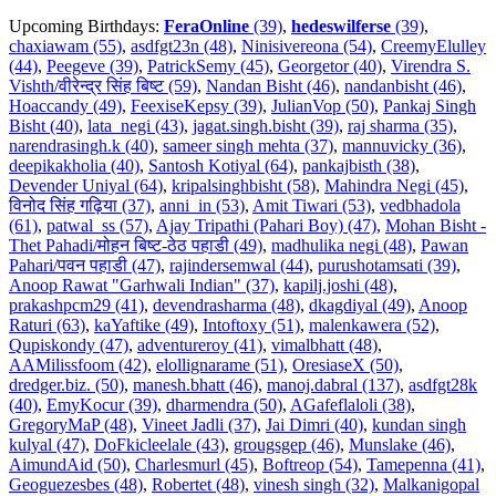
Upcoming Birthdays:
FeraOnline
(39)
,
hedeswilferse
(39)
,
chaxiawam (55)
,
asdfgt23n (48)
,
Ninisivereona (54)
,
CreemyElulley
(44)
,
Peegeve (39)
,
PatrickSemy (45)
,
Georgetor (40)
,
Virendra S.
Vishth/वीरेन्द्र सिंह बिष्ट (59)
,
Nandan Bisht (46)
,
nandanbisht (46)
,
Hoaccandy (49)
,
FeexiseKepsy (39)
,
JulianVop (50)
,
Pankaj Singh
Bisht (40)
,
lata_negi (43)
,
jagat.singh.bisht (39)
,
raj sharma (35)
,
narendrasingh.k (40)
,
sameer singh mehta (37)
,
mannuvicky (36)
,
deepikakholia (40)
,
Santosh Kotiyal (64)
,
pankajbisth (38)
,
Devender Uniyal (64)
,
kripalsinghbisht (58)
,
Mahindra Negi (45)
,
विनोद सिंह गढ़िया (37)
,
anni_in (53)
,
Amit Tiwari (53)
,
vedbhadola
(61)
,
patwal_ss (57)
,
Ajay Tripathi (Pahari Boy) (47)
,
Mohan Bisht -
Thet Pahadi/मोहन बिष्ट-ठेठ पहाडी (49)
,
madhulika negi (48)
,
Pawan
Pahari/पवन पहाडी (47)
,
rajindersemwal (44)
,
purushotamsati (39)
,
Anoop Rawat "Garhwali Indian" (37)
,
kapilj.joshi (48)
,
prakashpcm29 (41)
,
devendrasharma (48)
,
dkagdiyal (49)
,
Anoop
Raturi (63)
,
kaYaftike (49)
,
Intoftoxy (51)
,
malenkawera (52)
,
Qupiskondy (47)
,
adventureroy (41)
,
vimalbhatt (48)
,
AAMilissfoom (42)
,
elollignarame (51)
,
OresiaseX (50)
,
dredger.biz. (50)
,
manesh.bhatt (46)
,
manoj.dabral (137)
,
asdfgt28k
(40)
,
EmyKocur (39)
,
dharmendra (50)
,
AGafeflaloli (38)
,
GregoryMaP (48)
,
Vineet Jadli (37)
,
Jai Dimri (40)
,
kundan singh
kulyal (47)
,
DoFkicleelale (43)
,
grougsgep (46)
,
Munslake (46)
,
AimundAid (50)
,
Charlesmurl (45)
,
Boftreop (54)
,
Tamepenna (41)
,
Geoguezesbes (48)
,
Robertet (48)
,
vinesh singh (32)
,
Malkanigopal