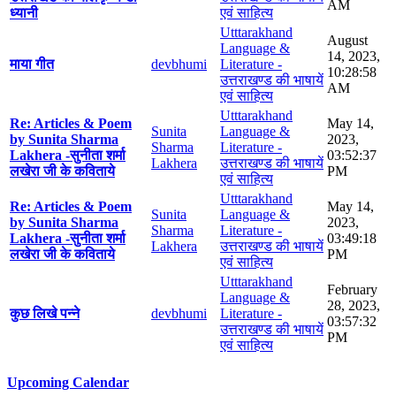
AM
ध्यानी
एवं साहित्य
Utttarakhand
August
Language &
14, 2023,
माया गीत
devbhumi
Literature -
10:28:58
उत्तराखण्ड की भाषायें
AM
एवं साहित्य
Utttarakhand
Re: Articles & Poem
May 14,
Sunita
Language &
by Sunita Sharma
2023,
Sharma
Literature -
Lakhera -सुनीता शर्मा
03:52:37
Lakhera
उत्तराखण्ड की भाषायें
लखेरा जी के कविताये
PM
एवं साहित्य
Utttarakhand
Re: Articles & Poem
May 14,
Sunita
Language &
by Sunita Sharma
2023,
Sharma
Literature -
Lakhera -सुनीता शर्मा
03:49:18
Lakhera
उत्तराखण्ड की भाषायें
लखेरा जी के कविताये
PM
एवं साहित्य
Utttarakhand
February
Language &
28, 2023,
कुछ लिखे पन्ने
devbhumi
Literature -
03:57:32
उत्तराखण्ड की भाषायें
PM
एवं साहित्य
Upcoming Calendar