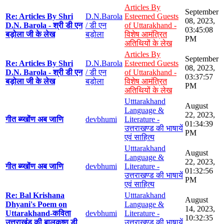
Articles By
September
Re: Articles By Shri
D.N.Barola
Esteemed Guests
08, 2023,
D.N. Barola - श्री डी एन
/ डी एन
of Uttarakhand -
03:45:08
बड़ोला जी के लेख
बड़ोला
विशेष आमंत्रित
PM
अतिथियों के लेख
Articles By
September
Re: Articles By Shri
D.N.Barola
Esteemed Guests
08, 2023,
D.N. Barola - श्री डी एन
/ डी एन
of Uttarakhand -
03:37:57
बड़ोला जी के लेख
बड़ोला
विशेष आमंत्रित
PM
अतिथियों के लेख
Utttarakhand
August
Language &
22, 2023,
गीत ब्य्खोंण अब जाणि
devbhumi
Literature -
01:34:39
उत्तराखण्ड की भाषायें
PM
एवं साहित्य
Utttarakhand
August
Language &
22, 2023,
गीत ब्य्खोंण अब जाणि
devbhumi
Literature -
01:32:56
उत्तराखण्ड की भाषायें
PM
एवं साहित्य
Re: Bal Krishana
Utttarakhand
August
Dhyani's Poem on
Language &
14, 2023,
Uttarakhand-कविता
devbhumi
Literature -
10:32:35
उत्तराखंड की बालकृष्ण डी
उत्तराखण्ड की भाषायें