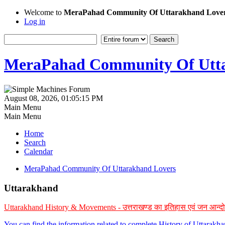
Welcome to
MeraPahad Community Of Uttarakhand Love
Log in
MeraPahad Community Of Utta
August 08, 2026, 01:05:15 PM
Main Menu
Main Menu
Home
Search
Calendar
MeraPahad Community Of Uttarakhand Lovers
Uttarakhand
Uttarakhand History & Movements - उत्तराखण्ड का इतिहास एवं जन आन्द
You can find the information related to complete History of Uttarak