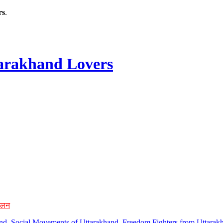
rs
.
rakhand Lovers
ोलन
hand, Social Movements of Uttarakhand, Freedom Fighters from Uttarakh