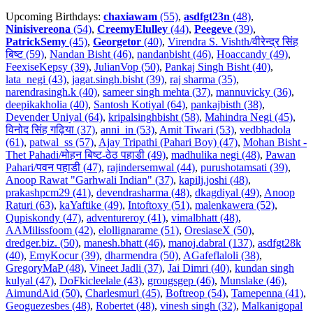
Upcoming Birthdays:
chaxiawam
(55)
,
asdfgt23n
(48)
,
Ninisivereona
(54)
,
CreemyElulley
(44)
,
Peegeve
(39)
,
PatrickSemy
(45)
,
Georgetor
(40)
,
Virendra S. Vishth/वीरेन्द्र सिंह
बिष्ट (59)
,
Nandan Bisht (46)
,
nandanbisht (46)
,
Hoaccandy (49)
,
FeexiseKepsy (39)
,
JulianVop (50)
,
Pankaj Singh Bisht (40)
,
lata_negi (43)
,
jagat.singh.bisht (39)
,
raj sharma (35)
,
narendrasingh.k (40)
,
sameer singh mehta (37)
,
mannuvicky (36)
,
deepikakholia (40)
,
Santosh Kotiyal (64)
,
pankajbisth (38)
,
Devender Uniyal (64)
,
kripalsinghbisht (58)
,
Mahindra Negi (45)
,
विनोद सिंह गढ़िया (37)
,
anni_in (53)
,
Amit Tiwari (53)
,
vedbhadola
(61)
,
patwal_ss (57)
,
Ajay Tripathi (Pahari Boy) (47)
,
Mohan Bisht -
Thet Pahadi/मोहन बिष्ट-ठेठ पहाडी (49)
,
madhulika negi (48)
,
Pawan
Pahari/पवन पहाडी (47)
,
rajindersemwal (44)
,
purushotamsati (39)
,
Anoop Rawat "Garhwali Indian" (37)
,
kapilj.joshi (48)
,
prakashpcm29 (41)
,
devendrasharma (48)
,
dkagdiyal (49)
,
Anoop
Raturi (63)
,
kaYaftike (49)
,
Intoftoxy (51)
,
malenkawera (52)
,
Qupiskondy (47)
,
adventureroy (41)
,
vimalbhatt (48)
,
AAMilissfoom (42)
,
elollignarame (51)
,
OresiaseX (50)
,
dredger.biz. (50)
,
manesh.bhatt (46)
,
manoj.dabral (137)
,
asdfgt28k
(40)
,
EmyKocur (39)
,
dharmendra (50)
,
AGafeflaloli (38)
,
GregoryMaP (48)
,
Vineet Jadli (37)
,
Jai Dimri (40)
,
kundan singh
kulyal (47)
,
DoFkicleelale (43)
,
grougsgep (46)
,
Munslake (46)
,
AimundAid (50)
,
Charlesmurl (45)
,
Boftreop (54)
,
Tamepenna (41)
,
Geoguezesbes (48)
,
Robertet (48)
,
vinesh singh (32)
,
Malkanigopal