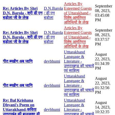
Articles By
September
Re: Articles By Shri
D.N.Barola
Esteemed Guests
08, 2023,
D.N. Barola - श्री डी एन
/ डी एन
of Uttarakhand -
03:45:08
बड़ोला जी के लेख
बड़ोला
विशेष आमंत्रित
PM
अतिथियों के लेख
Articles By
September
Re: Articles By Shri
D.N.Barola
Esteemed Guests
08, 2023,
D.N. Barola - श्री डी एन
/ डी एन
of Uttarakhand -
03:37:57
बड़ोला जी के लेख
बड़ोला
विशेष आमंत्रित
PM
अतिथियों के लेख
Utttarakhand
August
Language &
22, 2023,
गीत ब्य्खोंण अब जाणि
devbhumi
Literature -
01:34:39
उत्तराखण्ड की भाषायें
PM
एवं साहित्य
Utttarakhand
August
Language &
22, 2023,
गीत ब्य्खोंण अब जाणि
devbhumi
Literature -
01:32:56
उत्तराखण्ड की भाषायें
PM
एवं साहित्य
Re: Bal Krishana
Utttarakhand
August
Dhyani's Poem on
Language &
14, 2023,
Uttarakhand-कविता
devbhumi
Literature -
10:32:35
उत्तराखंड की बालकृष्ण डी
उत्तराखण्ड की भाषायें