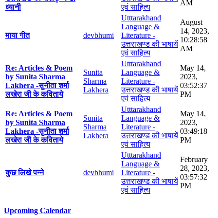
AM
ध्यानी
एवं साहित्य
Utttarakhand
August
Language &
14, 2023,
माया गीत
devbhumi
Literature -
10:28:58
उत्तराखण्ड की भाषायें
AM
एवं साहित्य
Utttarakhand
Re: Articles & Poem
May 14,
Sunita
Language &
by Sunita Sharma
2023,
Sharma
Literature -
Lakhera -सुनीता शर्मा
03:52:37
Lakhera
उत्तराखण्ड की भाषायें
लखेरा जी के कविताये
PM
एवं साहित्य
Utttarakhand
Re: Articles & Poem
May 14,
Sunita
Language &
by Sunita Sharma
2023,
Sharma
Literature -
Lakhera -सुनीता शर्मा
03:49:18
Lakhera
उत्तराखण्ड की भाषायें
लखेरा जी के कविताये
PM
एवं साहित्य
Utttarakhand
February
Language &
28, 2023,
कुछ लिखे पन्ने
devbhumi
Literature -
03:57:32
उत्तराखण्ड की भाषायें
PM
एवं साहित्य
Upcoming Calendar