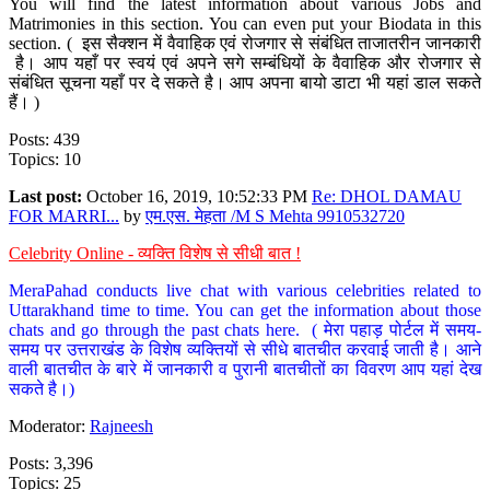
You will find the latest information about various Jobs and
Matrimonies in this section. You can even put your Biodata in this
section. ( इस सैक्शन में वैवाहिक एवं रोजगार से संबंधित ताजातरीन जानकारी
है। आप यहाँ पर स्वयं एवं अपने सगे सम्बंधियों के वैवाहिक और रोजगार से
संबंधित सूचना यहाँ पर दे सकते है। आप अपना बायो डाटा भी यहां डाल सकते
हैं। )
Posts: 439
Topics: 10
Last post:
October 16, 2019, 10:52:33 PM
Re: DHOL DAMAU
FOR MARRI...
by
एम.एस. मेहता /M S Mehta 9910532720
Celebrity Online - व्यक्ति विशेष से सीधी बात !
MeraPahad conducts live chat with various celebrities related to
Uttarakhand time to time. You can get the information about those
chats and go through the past chats here. ( मेरा पहाड़ पोर्टल में समय-
समय पर उत्तराखंड के विशेष व्यक्तियों से सीधे बातचीत करवाई जाती है। आने
वाली बातचीत के बारे में जानकारी व पुरानी बातचीतों का विवरण आप यहां देख
सकते है।)
Moderator:
Rajneesh
Posts: 3,396
Topics: 25