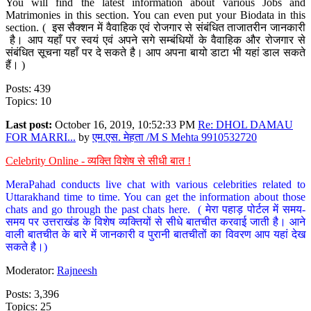
You will find the latest information about various Jobs and
Matrimonies in this section. You can even put your Biodata in this
section. ( इस सैक्शन में वैवाहिक एवं रोजगार से संबंधित ताजातरीन जानकारी
है। आप यहाँ पर स्वयं एवं अपने सगे सम्बंधियों के वैवाहिक और रोजगार से
संबंधित सूचना यहाँ पर दे सकते है। आप अपना बायो डाटा भी यहां डाल सकते
हैं। )
Posts: 439
Topics: 10
Last post:
October 16, 2019, 10:52:33 PM
Re: DHOL DAMAU
FOR MARRI...
by
एम.एस. मेहता /M S Mehta 9910532720
Celebrity Online - व्यक्ति विशेष से सीधी बात !
MeraPahad conducts live chat with various celebrities related to
Uttarakhand time to time. You can get the information about those
chats and go through the past chats here. ( मेरा पहाड़ पोर्टल में समय-
समय पर उत्तराखंड के विशेष व्यक्तियों से सीधे बातचीत करवाई जाती है। आने
वाली बातचीत के बारे में जानकारी व पुरानी बातचीतों का विवरण आप यहां देख
सकते है।)
Moderator:
Rajneesh
Posts: 3,396
Topics: 25