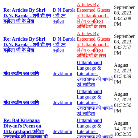
Articles By
September
Re: Articles By Shri
D.N.Barola
Esteemed Guests
08, 2023,
D.N. Barola - श्री डी एन
/ डी एन
of Uttarakhand -
03:45:08
बड़ोला जी के लेख
बड़ोला
विशेष आमंत्रित
PM
अतिथियों के लेख
Articles By
September
Re: Articles By Shri
D.N.Barola
Esteemed Guests
08, 2023,
D.N. Barola - श्री डी एन
/ डी एन
of Uttarakhand -
03:37:57
बड़ोला जी के लेख
बड़ोला
विशेष आमंत्रित
PM
अतिथियों के लेख
Utttarakhand
August
Language &
22, 2023,
गीत ब्य्खोंण अब जाणि
devbhumi
Literature -
01:34:39
उत्तराखण्ड की भाषायें
PM
एवं साहित्य
Utttarakhand
August
Language &
22, 2023,
गीत ब्य्खोंण अब जाणि
devbhumi
Literature -
01:32:56
उत्तराखण्ड की भाषायें
PM
एवं साहित्य
Re: Bal Krishana
Utttarakhand
August
Dhyani's Poem on
Language &
14, 2023,
Uttarakhand-कविता
devbhumi
Literature -
10:32:35
उत्तराखंड की बालकृष्ण डी
उत्तराखण्ड की भाषायें