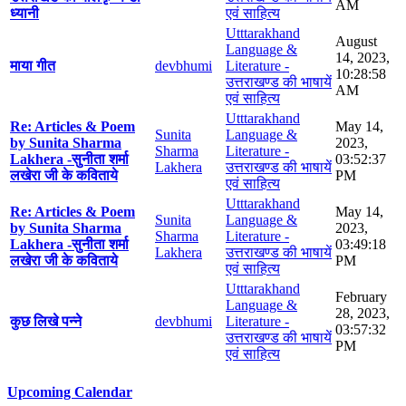
AM
ध्यानी
एवं साहित्य
Utttarakhand
August
Language &
14, 2023,
माया गीत
devbhumi
Literature -
10:28:58
उत्तराखण्ड की भाषायें
AM
एवं साहित्य
Utttarakhand
Re: Articles & Poem
May 14,
Sunita
Language &
by Sunita Sharma
2023,
Sharma
Literature -
Lakhera -सुनीता शर्मा
03:52:37
Lakhera
उत्तराखण्ड की भाषायें
लखेरा जी के कविताये
PM
एवं साहित्य
Utttarakhand
Re: Articles & Poem
May 14,
Sunita
Language &
by Sunita Sharma
2023,
Sharma
Literature -
Lakhera -सुनीता शर्मा
03:49:18
Lakhera
उत्तराखण्ड की भाषायें
लखेरा जी के कविताये
PM
एवं साहित्य
Utttarakhand
February
Language &
28, 2023,
कुछ लिखे पन्ने
devbhumi
Literature -
03:57:32
उत्तराखण्ड की भाषायें
PM
एवं साहित्य
Upcoming Calendar