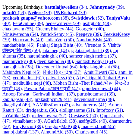
Upcoming Birthdays:
battulaljewellers
(34)
,
Johnnynady
(39)
,
mku67
(59)
,
Neilere
(39)
,
PNRichard
(39)
,
prakash.guapo@yahoo.com
(38)
,
Swistidowk
(52)
,
TaniyaValu
(40)
,
FeraOnline (39)
,
hedeswilferse (39)
,
asdfgt23n (48)
,
chaxiawam (55)
,
CreemyElulley (44)
,
Georgetor (40)
,
Ninisivereona (54)
,
PatrickSemy (45)
,
Peegeve (39)
,
FeexiseKepsy
(39)
,
Hoaccandy (49)
,
JulianVop (50)
,
Nandan Bisht (46)
,
nandanbisht (46)
,
Pankaj Singh Bisht (40)
,
Virendra S. Vishth/
वीरेन्द्र सिंह बिष्ट (59)
,
lata_negi (43)
,
jagat.singh.bisht (39)
,
raj
sharma (35)
,
narendrasingh.k (40)
,
sameer singh mehta (37)
,
mannuvicky (36)
,
deepikakholia (40)
,
Santosh Kotiyal (64)
,
pankajbisth (38)
,
Devender Uniyal (64)
,
kripalsinghbisht (58)
,
Mahindra Negi (45)
,
विनोद सिंह गढ़िया (37)
,
Amit Tiwari (53)
,
anni_in
(53)
,
vedbhadola (61)
,
patwal_ss (57)
,
Ajay Tripathi (Pahari Boy)
(47)
,
madhulika negi (48)
,
Mohan Bisht -Thet Pahadi/मोहन बिष्ट-ठेठ
पहाडी (49)
,
Pawan Pahari/पवन पहाडी (47)
,
rajindersemwal (44)
,
Anoop Rawat "Garhwali Indian" (37)
,
purushotamsati (39)
,
kapilj.joshi (48)
,
prakashpcm29 (41)
,
devendrasharma (48)
,
dkagdiyal (49)
,
AAMilissfoom (42)
,
adventureroy (41)
,
Anoop
Raturi (63)
,
dredger.biz. (50)
,
elollignarame (51)
,
Intoftoxy (51)
,
kaYaftike (49)
,
malenkawera (52)
,
OresiaseX (50)
,
Qupiskondy
(47)
,
vimalbhatt (48)
,
AGafeflaloli (38)
,
asdfgt28k (40)
,
dharmendra
(50)
,
EmyKocur (39)
,
GregoryMaP (48)
,
manesh.bhatt (46)
,
manoj.dabral (137)
,
AimundAid (50)
,
Charlesmurl (45)
,