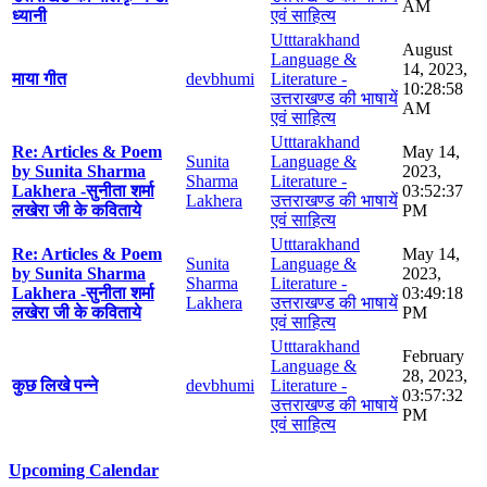
AM
ध्यानी
एवं साहित्य
Utttarakhand
August
Language &
14, 2023,
माया गीत
devbhumi
Literature -
10:28:58
उत्तराखण्ड की भाषायें
AM
एवं साहित्य
Utttarakhand
Re: Articles & Poem
May 14,
Sunita
Language &
by Sunita Sharma
2023,
Sharma
Literature -
Lakhera -सुनीता शर्मा
03:52:37
Lakhera
उत्तराखण्ड की भाषायें
लखेरा जी के कविताये
PM
एवं साहित्य
Utttarakhand
Re: Articles & Poem
May 14,
Sunita
Language &
by Sunita Sharma
2023,
Sharma
Literature -
Lakhera -सुनीता शर्मा
03:49:18
Lakhera
उत्तराखण्ड की भाषायें
लखेरा जी के कविताये
PM
एवं साहित्य
Utttarakhand
February
Language &
28, 2023,
कुछ लिखे पन्ने
devbhumi
Literature -
03:57:32
उत्तराखण्ड की भाषायें
PM
एवं साहित्य
Upcoming Calendar