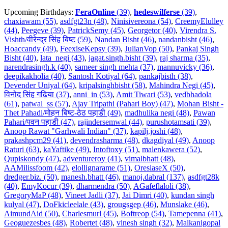
Upcoming Birthdays:
FeraOnline
(39)
,
hedeswilferse
(39)
,
chaxiawam (55)
,
asdfgt23n (48)
,
Ninisivereona (54)
,
CreemyElulley
(44)
,
Peegeve (39)
,
PatrickSemy (45)
,
Georgetor (40)
,
Virendra S.
Vishth/वीरेन्द्र सिंह बिष्ट (59)
,
Nandan Bisht (46)
,
nandanbisht (46)
,
Hoaccandy (49)
,
FeexiseKepsy (39)
,
JulianVop (50)
,
Pankaj Singh
Bisht (40)
,
lata_negi (43)
,
jagat.singh.bisht (39)
,
raj sharma (35)
,
narendrasingh.k (40)
,
sameer singh mehta (37)
,
mannuvicky (36)
,
deepikakholia (40)
,
Santosh Kotiyal (64)
,
pankajbisth (38)
,
Devender Uniyal (64)
,
kripalsinghbisht (58)
,
Mahindra Negi (45)
,
विनोद सिंह गढ़िया (37)
,
anni_in (53)
,
Amit Tiwari (53)
,
vedbhadola
(61)
,
patwal_ss (57)
,
Ajay Tripathi (Pahari Boy) (47)
,
Mohan Bisht -
Thet Pahadi/मोहन बिष्ट-ठेठ पहाडी (49)
,
madhulika negi (48)
,
Pawan
Pahari/पवन पहाडी (47)
,
rajindersemwal (44)
,
purushotamsati (39)
,
Anoop Rawat "Garhwali Indian" (37)
,
kapilj.joshi (48)
,
prakashpcm29 (41)
,
devendrasharma (48)
,
dkagdiyal (49)
,
Anoop
Raturi (63)
,
kaYaftike (49)
,
Intoftoxy (51)
,
malenkawera (52)
,
Qupiskondy (47)
,
adventureroy (41)
,
vimalbhatt (48)
,
AAMilissfoom (42)
,
elollignarame (51)
,
OresiaseX (50)
,
dredger.biz. (50)
,
manesh.bhatt (46)
,
manoj.dabral (137)
,
asdfgt28k
(40)
,
EmyKocur (39)
,
dharmendra (50)
,
AGafeflaloli (38)
,
GregoryMaP (48)
,
Vineet Jadli (37)
,
Jai Dimri (40)
,
kundan singh
kulyal (47)
,
DoFkicleelale (43)
,
grougsgep (46)
,
Munslake (46)
,
AimundAid (50)
,
Charlesmurl (45)
,
Boftreop (54)
,
Tamepenna (41)
,
Geoguezesbes (48)
,
Robertet (48)
,
vinesh singh (32)
,
Malkanigopal