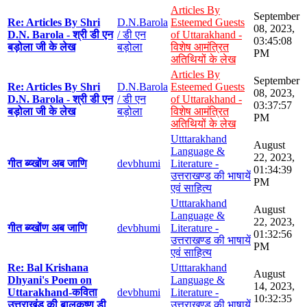
Articles By
September
Re: Articles By Shri
D.N.Barola
Esteemed Guests
08, 2023,
D.N. Barola - श्री डी एन
/ डी एन
of Uttarakhand -
03:45:08
बड़ोला जी के लेख
बड़ोला
विशेष आमंत्रित
PM
अतिथियों के लेख
Articles By
September
Re: Articles By Shri
D.N.Barola
Esteemed Guests
08, 2023,
D.N. Barola - श्री डी एन
/ डी एन
of Uttarakhand -
03:37:57
बड़ोला जी के लेख
बड़ोला
विशेष आमंत्रित
PM
अतिथियों के लेख
Utttarakhand
August
Language &
22, 2023,
गीत ब्य्खोंण अब जाणि
devbhumi
Literature -
01:34:39
उत्तराखण्ड की भाषायें
PM
एवं साहित्य
Utttarakhand
August
Language &
22, 2023,
गीत ब्य्खोंण अब जाणि
devbhumi
Literature -
01:32:56
उत्तराखण्ड की भाषायें
PM
एवं साहित्य
Re: Bal Krishana
Utttarakhand
August
Dhyani's Poem on
Language &
14, 2023,
Uttarakhand-कविता
devbhumi
Literature -
10:32:35
उत्तराखंड की बालकृष्ण डी
उत्तराखण्ड की भाषायें