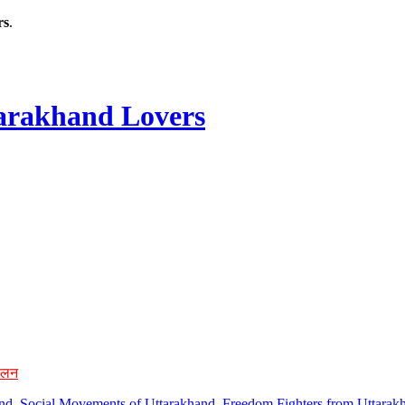
rs
.
rakhand Lovers
ोलन
hand, Social Movements of Uttarakhand, Freedom Fighters from Uttarakh