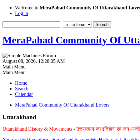
Welcome to
MeraPahad Community Of Uttarakhand Love
Log in
MeraPahad Community Of Utta
August 08, 2026, 12:28:05 AM
Main Menu
Main Menu
Home
Search
Calendar
MeraPahad Community Of Uttarakhand Lovers
Uttarakhand
Uttarakhand History & Movements - उत्तराखण्ड का इतिहास एवं जन आन्द
You can find the information related to complete History of Uttarak