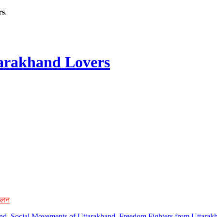
rs
.
rakhand Lovers
ोलन
hand, Social Movements of Uttarakhand, Freedom Fighters from Uttarakh