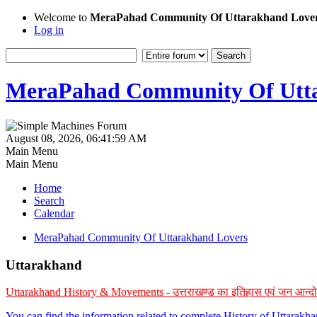
Welcome to
MeraPahad Community Of Uttarakhand Love
Log in
MeraPahad Community Of Utta
August 08, 2026, 06:41:59 AM
Main Menu
Main Menu
Home
Search
Calendar
MeraPahad Community Of Uttarakhand Lovers
Uttarakhand
Uttarakhand History & Movements - उत्तराखण्ड का इतिहास एवं जन आन्द
You can find the information related to complete History of Uttarak