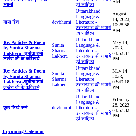
AM
ध्यानी
एवं साहित्य
Utttarakhand
August
Language &
14, 2023,
माया गीत
devbhumi
Literature -
10:28:58
उत्तराखण्ड की भाषायें
AM
एवं साहित्य
Utttarakhand
Re: Articles & Poem
May 14,
Sunita
Language &
by Sunita Sharma
2023,
Sharma
Literature -
Lakhera -सुनीता शर्मा
03:52:37
Lakhera
उत्तराखण्ड की भाषायें
लखेरा जी के कविताये
PM
एवं साहित्य
Utttarakhand
Re: Articles & Poem
May 14,
Sunita
Language &
by Sunita Sharma
2023,
Sharma
Literature -
Lakhera -सुनीता शर्मा
03:49:18
Lakhera
उत्तराखण्ड की भाषायें
लखेरा जी के कविताये
PM
एवं साहित्य
Utttarakhand
February
Language &
28, 2023,
कुछ लिखे पन्ने
devbhumi
Literature -
03:57:32
उत्तराखण्ड की भाषायें
PM
एवं साहित्य
Upcoming Calendar