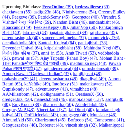
Upcoming Birthdays:
FeraOnline
(39)
,
hedeswilferse
(39)
,
chaxiawam (55)
,
asdfgt23n (48)
,
Ninisivereona (54)
,
CreemyElulley
(44)
,
Peegeve (39)
,
PatrickSemy (45)
,
Georgetor (40)
,
Virendra S.
Vishth/वीरेन्द्र सिंह बिष्ट (59)
,
Nandan Bisht (46)
,
nandanbisht (46)
,
Hoaccandy (49)
,
FeexiseKepsy (39)
,
JulianVop (50)
,
Pankaj Singh
Bisht (40)
,
lata_negi (43)
,
jagat.singh.bisht (39)
,
raj sharma (35)
,
narendrasingh.k (40)
,
sameer singh mehta (37)
,
mannuvicky (36)
,
deepikakholia (40)
,
Santosh Kotiyal (64)
,
pankajbisth (38)
,
Devender Uniyal (64)
,
kripalsinghbisht (58)
,
Mahindra Negi (45)
,
विनोद सिंह गढ़िया (37)
,
anni_in (53)
,
Amit Tiwari (53)
,
vedbhadola
(61)
,
patwal_ss (57)
,
Ajay Tripathi (Pahari Boy) (47)
,
Mohan Bisht -
Thet Pahadi/मोहन बिष्ट-ठेठ पहाडी (49)
,
madhulika negi (48)
,
Pawan
Pahari/पवन पहाडी (47)
,
rajindersemwal (44)
,
purushotamsati (39)
,
Anoop Rawat "Garhwali Indian" (37)
,
kapilj.joshi (48)
,
prakashpcm29 (41)
,
devendrasharma (48)
,
dkagdiyal (49)
,
Anoop
Raturi (63)
,
kaYaftike (49)
,
Intoftoxy (51)
,
malenkawera (52)
,
Qupiskondy (47)
,
adventureroy (41)
,
vimalbhatt (48)
,
AAMilissfoom (42)
,
elollignarame (51)
,
OresiaseX (50)
,
dredger.biz. (50)
,
manesh.bhatt (46)
,
manoj.dabral (137)
,
asdfgt28k
(40)
,
EmyKocur (39)
,
dharmendra (50)
,
AGafeflaloli (38)
,
GregoryMaP (48)
,
Vineet Jadli (37)
,
Jai Dimri (40)
,
kundan singh
kulyal (47)
,
DoFkicleelale (43)
,
grougsgep (46)
,
Munslake (46)
,
AimundAid (50)
,
Charlesmurl (45)
,
Boftreop (54)
,
Tamepenna (41)
,
Geoguezesbes (48)
,
Robertet (48)
,
vinesh singh (32)
,
Malkanigopal