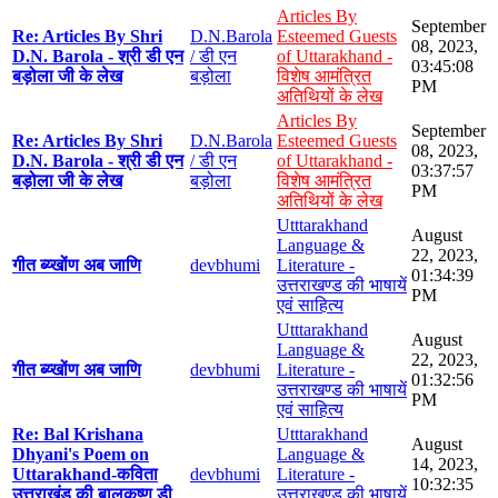
Articles By
September
Re: Articles By Shri
D.N.Barola
Esteemed Guests
08, 2023,
D.N. Barola - श्री डी एन
/ डी एन
of Uttarakhand -
03:45:08
बड़ोला जी के लेख
बड़ोला
विशेष आमंत्रित
PM
अतिथियों के लेख
Articles By
September
Re: Articles By Shri
D.N.Barola
Esteemed Guests
08, 2023,
D.N. Barola - श्री डी एन
/ डी एन
of Uttarakhand -
03:37:57
बड़ोला जी के लेख
बड़ोला
विशेष आमंत्रित
PM
अतिथियों के लेख
Utttarakhand
August
Language &
22, 2023,
गीत ब्य्खोंण अब जाणि
devbhumi
Literature -
01:34:39
उत्तराखण्ड की भाषायें
PM
एवं साहित्य
Utttarakhand
August
Language &
22, 2023,
गीत ब्य्खोंण अब जाणि
devbhumi
Literature -
01:32:56
उत्तराखण्ड की भाषायें
PM
एवं साहित्य
Re: Bal Krishana
Utttarakhand
August
Dhyani's Poem on
Language &
14, 2023,
Uttarakhand-कविता
devbhumi
Literature -
10:32:35
उत्तराखंड की बालकृष्ण डी
उत्तराखण्ड की भाषायें