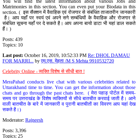
You will find the latest information about various Jobs and
Matrimonies in this section. You can even put your Biodata in this
section. ( इस सैक्शन में वैवाहिक एवं रोजगार से संबंधित ताजातरीन जानकारी
है। आप यहाँ पर स्वयं एवं अपने सगे सम्बंधियों के वैवाहिक और रोजगार से
संबंधित सूचना यहाँ पर दे सकते है। आप अपना बायो डाटा भी यहां डाल सकते
हैं। )
Posts: 439
Topics: 10
Last post:
October 16, 2019, 10:52:33 PM
Re: DHOL DAMAU
FOR MARRI...
by
एम.एस. मेहता /M S Mehta 9910532720
Celebrity Online - व्यक्ति विशेष से सीधी बात !
MeraPahad conducts live chat with various celebrities related to
Uttarakhand time to time. You can get the information about those
chats and go through the past chats here. ( मेरा पहाड़ पोर्टल में समय-
समय पर उत्तराखंड के विशेष व्यक्तियों से सीधे बातचीत करवाई जाती है। आने
वाली बातचीत के बारे में जानकारी व पुरानी बातचीतों का विवरण आप यहां देख
सकते है।)
Moderator:
Rajneesh
Posts: 3,396
Topics: 25