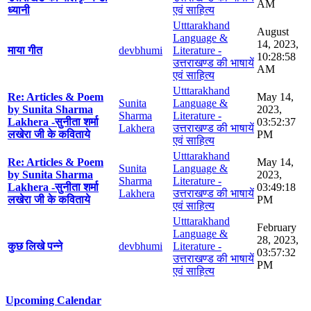
AM
ध्यानी
एवं साहित्य
Utttarakhand
August
Language &
14, 2023,
माया गीत
devbhumi
Literature -
10:28:58
उत्तराखण्ड की भाषायें
AM
एवं साहित्य
Utttarakhand
Re: Articles & Poem
May 14,
Sunita
Language &
by Sunita Sharma
2023,
Sharma
Literature -
Lakhera -सुनीता शर्मा
03:52:37
Lakhera
उत्तराखण्ड की भाषायें
लखेरा जी के कविताये
PM
एवं साहित्य
Utttarakhand
Re: Articles & Poem
May 14,
Sunita
Language &
by Sunita Sharma
2023,
Sharma
Literature -
Lakhera -सुनीता शर्मा
03:49:18
Lakhera
उत्तराखण्ड की भाषायें
लखेरा जी के कविताये
PM
एवं साहित्य
Utttarakhand
February
Language &
28, 2023,
कुछ लिखे पन्ने
devbhumi
Literature -
03:57:32
उत्तराखण्ड की भाषायें
PM
एवं साहित्य
Upcoming Calendar