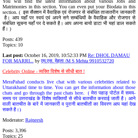
You will find the latest information about various Jobs and
Matrimonies in this section. You can even put your Biodata in this
section. ( इस सैक्शन में वैवाहिक एवं रोजगार से संबंधित ताजातरीन जानकारी
है। आप यहाँ पर स्वयं एवं अपने सगे सम्बंधियों के वैवाहिक और रोजगार से
संबंधित सूचना यहाँ पर दे सकते है। आप अपना बायो डाटा भी यहां डाल सकते
हैं। )
Posts: 439
Topics: 10
Last post:
October 16, 2019, 10:52:33 PM
Re: DHOL DAMAU
FOR MARRI...
by
एम.एस. मेहता /M S Mehta 9910532720
Celebrity Online - व्यक्ति विशेष से सीधी बात !
MeraPahad conducts live chat with various celebrities related to
Uttarakhand time to time. You can get the information about those
chats and go through the past chats here. ( मेरा पहाड़ पोर्टल में समय-
समय पर उत्तराखंड के विशेष व्यक्तियों से सीधे बातचीत करवाई जाती है। आने
वाली बातचीत के बारे में जानकारी व पुरानी बातचीतों का विवरण आप यहां देख
सकते है।)
Moderator:
Rajneesh
Posts: 3,396
Topics: 25