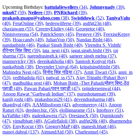
Upcoming Birthdays:
battulaljewellers
(34)
,
Johnnynady
(39)
,
mku67
(59)
,
Neilere
(39)
,
PNRichard
(39)
,
prakash.guapo@yahoo.com
(38)
,
Swistidowk
(52)
,
TaniyaValu
(40)
,
FeraOnline (39)
,
hedeswilferse (39)
,
asdfgt23n (48)
,
chaxiawam (55)
,
CreemyElulley (44)
,
Georgetor (40)
,
Ninisivereona (54)
,
PatrickSemy (45)
,
Peegeve (39)
,
FeexiseKepsy
(39)
,
Hoaccandy (49)
,
JulianVop (50)
,
Nandan Bisht (46)
,
nandanbisht (46)
,
Pankaj Singh Bisht (40)
,
Virendra S. Vishth/
वीरेन्द्र सिंह बिष्ट (59)
,
lata_negi (43)
,
jagat.singh.bisht (39)
,
raj
sharma (35)
,
narendrasingh.k (40)
,
sameer singh mehta (37)
,
mannuvicky (36)
,
deepikakholia (40)
,
Santosh Kotiyal (64)
,
pankajbisth (38)
,
Devender Uniyal (64)
,
kripalsinghbisht (58)
,
Mahindra Negi (45)
,
विनोद सिंह गढ़िया (37)
,
Amit Tiwari (53)
,
anni_in
(53)
,
vedbhadola (61)
,
patwal_ss (57)
,
Ajay Tripathi (Pahari Boy)
(47)
,
madhulika negi (48)
,
Mohan Bisht -Thet Pahadi/मोहन बिष्ट-ठेठ
पहाडी (49)
,
Pawan Pahari/पवन पहाडी (47)
,
rajindersemwal (44)
,
Anoop Rawat "Garhwali Indian" (37)
,
purushotamsati (39)
,
kapilj.joshi (48)
,
prakashpcm29 (41)
,
devendrasharma (48)
,
dkagdiyal (49)
,
AAMilissfoom (42)
,
adventureroy (41)
,
Anoop
Raturi (63)
,
dredger.biz. (50)
,
elollignarame (51)
,
Intoftoxy (51)
,
kaYaftike (49)
,
malenkawera (52)
,
OresiaseX (50)
,
Qupiskondy
(47)
,
vimalbhatt (48)
,
AGafeflaloli (38)
,
asdfgt28k (40)
,
dharmendra
(50)
,
EmyKocur (39)
,
GregoryMaP (48)
,
manesh.bhatt (46)
,
manoj.dabral (137)
,
AimundAid (50)
,
Charlesmurl (45)
,