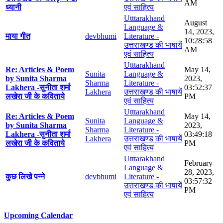
AM
ध्यानी
एवं साहित्य
Utttarakhand
August
Language &
14, 2023,
माया गीत
devbhumi
Literature -
10:28:58
उत्तराखण्ड की भाषायें
AM
एवं साहित्य
Utttarakhand
Re: Articles & Poem
May 14,
Sunita
Language &
by Sunita Sharma
2023,
Sharma
Literature -
Lakhera -सुनीता शर्मा
03:52:37
Lakhera
उत्तराखण्ड की भाषायें
लखेरा जी के कविताये
PM
एवं साहित्य
Utttarakhand
Re: Articles & Poem
May 14,
Sunita
Language &
by Sunita Sharma
2023,
Sharma
Literature -
Lakhera -सुनीता शर्मा
03:49:18
Lakhera
उत्तराखण्ड की भाषायें
लखेरा जी के कविताये
PM
एवं साहित्य
Utttarakhand
February
Language &
28, 2023,
कुछ लिखे पन्ने
devbhumi
Literature -
03:57:32
उत्तराखण्ड की भाषायें
PM
एवं साहित्य
Upcoming Calendar