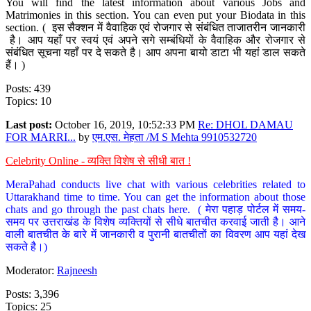
You will find the latest information about various Jobs and
Matrimonies in this section. You can even put your Biodata in this
section. ( इस सैक्शन में वैवाहिक एवं रोजगार से संबंधित ताजातरीन जानकारी
है। आप यहाँ पर स्वयं एवं अपने सगे सम्बंधियों के वैवाहिक और रोजगार से
संबंधित सूचना यहाँ पर दे सकते है। आप अपना बायो डाटा भी यहां डाल सकते
हैं। )
Posts: 439
Topics: 10
Last post:
October 16, 2019, 10:52:33 PM
Re: DHOL DAMAU
FOR MARRI...
by
एम.एस. मेहता /M S Mehta 9910532720
Celebrity Online - व्यक्ति विशेष से सीधी बात !
MeraPahad conducts live chat with various celebrities related to
Uttarakhand time to time. You can get the information about those
chats and go through the past chats here. ( मेरा पहाड़ पोर्टल में समय-
समय पर उत्तराखंड के विशेष व्यक्तियों से सीधे बातचीत करवाई जाती है। आने
वाली बातचीत के बारे में जानकारी व पुरानी बातचीतों का विवरण आप यहां देख
सकते है।)
Moderator:
Rajneesh
Posts: 3,396
Topics: 25