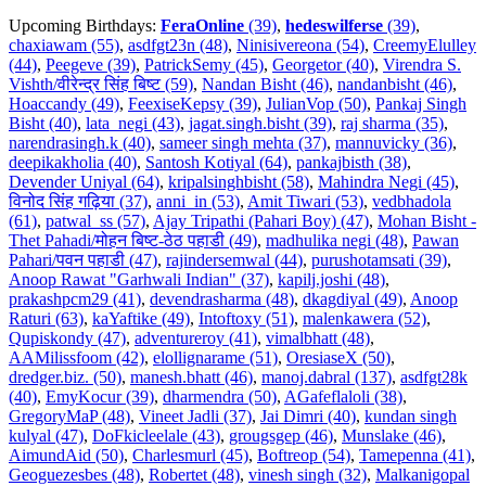
Upcoming Birthdays:
FeraOnline
(39)
,
hedeswilferse
(39)
,
chaxiawam (55)
,
asdfgt23n (48)
,
Ninisivereona (54)
,
CreemyElulley
(44)
,
Peegeve (39)
,
PatrickSemy (45)
,
Georgetor (40)
,
Virendra S.
Vishth/वीरेन्द्र सिंह बिष्ट (59)
,
Nandan Bisht (46)
,
nandanbisht (46)
,
Hoaccandy (49)
,
FeexiseKepsy (39)
,
JulianVop (50)
,
Pankaj Singh
Bisht (40)
,
lata_negi (43)
,
jagat.singh.bisht (39)
,
raj sharma (35)
,
narendrasingh.k (40)
,
sameer singh mehta (37)
,
mannuvicky (36)
,
deepikakholia (40)
,
Santosh Kotiyal (64)
,
pankajbisth (38)
,
Devender Uniyal (64)
,
kripalsinghbisht (58)
,
Mahindra Negi (45)
,
विनोद सिंह गढ़िया (37)
,
anni_in (53)
,
Amit Tiwari (53)
,
vedbhadola
(61)
,
patwal_ss (57)
,
Ajay Tripathi (Pahari Boy) (47)
,
Mohan Bisht -
Thet Pahadi/मोहन बिष्ट-ठेठ पहाडी (49)
,
madhulika negi (48)
,
Pawan
Pahari/पवन पहाडी (47)
,
rajindersemwal (44)
,
purushotamsati (39)
,
Anoop Rawat "Garhwali Indian" (37)
,
kapilj.joshi (48)
,
prakashpcm29 (41)
,
devendrasharma (48)
,
dkagdiyal (49)
,
Anoop
Raturi (63)
,
kaYaftike (49)
,
Intoftoxy (51)
,
malenkawera (52)
,
Qupiskondy (47)
,
adventureroy (41)
,
vimalbhatt (48)
,
AAMilissfoom (42)
,
elollignarame (51)
,
OresiaseX (50)
,
dredger.biz. (50)
,
manesh.bhatt (46)
,
manoj.dabral (137)
,
asdfgt28k
(40)
,
EmyKocur (39)
,
dharmendra (50)
,
AGafeflaloli (38)
,
GregoryMaP (48)
,
Vineet Jadli (37)
,
Jai Dimri (40)
,
kundan singh
kulyal (47)
,
DoFkicleelale (43)
,
grougsgep (46)
,
Munslake (46)
,
AimundAid (50)
,
Charlesmurl (45)
,
Boftreop (54)
,
Tamepenna (41)
,
Geoguezesbes (48)
,
Robertet (48)
,
vinesh singh (32)
,
Malkanigopal