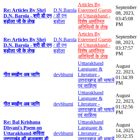
Articles By
September
Re: Articles By Shri
D.N.Barola
Esteemed Guests
08, 2023,
D.N. Barola - श्री डी एन
/ डी एन
of Uttarakhand -
03:45:08
बड़ोला जी के लेख
बड़ोला
विशेष आमंत्रित
PM
अतिथियों के लेख
Articles By
September
Re: Articles By Shri
D.N.Barola
Esteemed Guests
08, 2023,
D.N. Barola - श्री डी एन
/ डी एन
of Uttarakhand -
03:37:57
बड़ोला जी के लेख
बड़ोला
विशेष आमंत्रित
PM
अतिथियों के लेख
Utttarakhand
August
Language &
22, 2023,
गीत ब्य्खोंण अब जाणि
devbhumi
Literature -
01:34:39
उत्तराखण्ड की भाषायें
PM
एवं साहित्य
Utttarakhand
August
Language &
22, 2023,
गीत ब्य्खोंण अब जाणि
devbhumi
Literature -
01:32:56
उत्तराखण्ड की भाषायें
PM
एवं साहित्य
Re: Bal Krishana
Utttarakhand
August
Dhyani's Poem on
Language &
14, 2023,
Uttarakhand-कविता
devbhumi
Literature -
10:32:35
उत्तराखंड की बालकृष्ण डी
उत्तराखण्ड की भाषायें