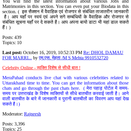
You will find the latest information about various Jobs and
Matrimonies in this section. You can even put your Biodata in this
section. ( इस सैक्शन में वैवाहिक एवं रोजगार से संबंधित ताजातरीन जानकारी
है। आप यहाँ पर स्वयं एवं अपने सगे सम्बंधियों के वैवाहिक और रोजगार से
संबंधित सूचना यहाँ पर दे सकते है। आप अपना बायो डाटा भी यहां डाल सकते
हैं। )
Posts: 439
Topics: 10
Last post:
October 16, 2019, 10:52:33 PM
Re: DHOL DAMAU
FOR MARRI...
by
एम.एस. मेहता /M S Mehta 9910532720
Celebrity Online - व्यक्ति विशेष से सीधी बात !
MeraPahad conducts live chat with various celebrities related to
Uttarakhand time to time. You can get the information about those
chats and go through the past chats here. ( मेरा पहाड़ पोर्टल में समय-
समय पर उत्तराखंड के विशेष व्यक्तियों से सीधे बातचीत करवाई जाती है। आने
वाली बातचीत के बारे में जानकारी व पुरानी बातचीतों का विवरण आप यहां देख
सकते है।)
Moderator:
Rajneesh
Posts: 3,396
Topics: 25