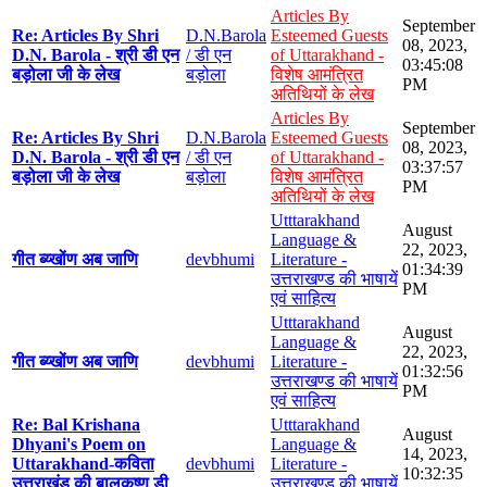
Articles By
September
Re: Articles By Shri
D.N.Barola
Esteemed Guests
08, 2023,
D.N. Barola - श्री डी एन
/ डी एन
of Uttarakhand -
03:45:08
बड़ोला जी के लेख
बड़ोला
विशेष आमंत्रित
PM
अतिथियों के लेख
Articles By
September
Re: Articles By Shri
D.N.Barola
Esteemed Guests
08, 2023,
D.N. Barola - श्री डी एन
/ डी एन
of Uttarakhand -
03:37:57
बड़ोला जी के लेख
बड़ोला
विशेष आमंत्रित
PM
अतिथियों के लेख
Utttarakhand
August
Language &
22, 2023,
गीत ब्य्खोंण अब जाणि
devbhumi
Literature -
01:34:39
उत्तराखण्ड की भाषायें
PM
एवं साहित्य
Utttarakhand
August
Language &
22, 2023,
गीत ब्य्खोंण अब जाणि
devbhumi
Literature -
01:32:56
उत्तराखण्ड की भाषायें
PM
एवं साहित्य
Re: Bal Krishana
Utttarakhand
August
Dhyani's Poem on
Language &
14, 2023,
Uttarakhand-कविता
devbhumi
Literature -
10:32:35
उत्तराखंड की बालकृष्ण डी
उत्तराखण्ड की भाषायें