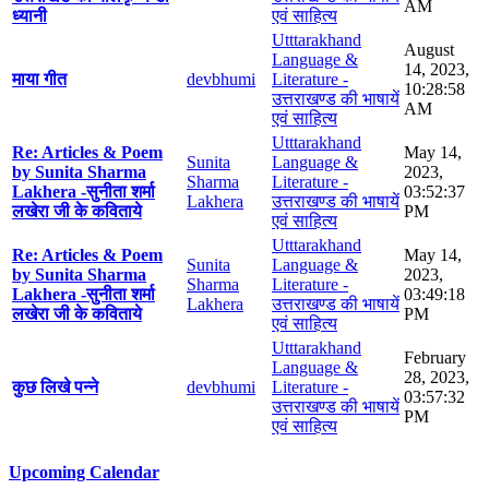
AM
ध्यानी
एवं साहित्य
Utttarakhand
August
Language &
14, 2023,
माया गीत
devbhumi
Literature -
10:28:58
उत्तराखण्ड की भाषायें
AM
एवं साहित्य
Utttarakhand
Re: Articles & Poem
May 14,
Sunita
Language &
by Sunita Sharma
2023,
Sharma
Literature -
Lakhera -सुनीता शर्मा
03:52:37
Lakhera
उत्तराखण्ड की भाषायें
लखेरा जी के कविताये
PM
एवं साहित्य
Utttarakhand
Re: Articles & Poem
May 14,
Sunita
Language &
by Sunita Sharma
2023,
Sharma
Literature -
Lakhera -सुनीता शर्मा
03:49:18
Lakhera
उत्तराखण्ड की भाषायें
लखेरा जी के कविताये
PM
एवं साहित्य
Utttarakhand
February
Language &
28, 2023,
कुछ लिखे पन्ने
devbhumi
Literature -
03:57:32
उत्तराखण्ड की भाषायें
PM
एवं साहित्य
Upcoming Calendar