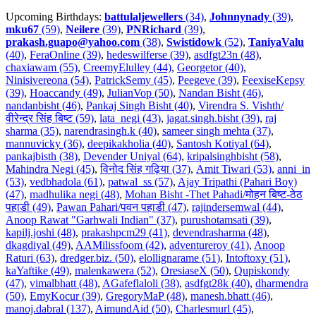
Upcoming Birthdays:
battulaljewellers
(34)
,
Johnnynady
(39)
,
mku67
(59)
,
Neilere
(39)
,
PNRichard
(39)
,
prakash.guapo@yahoo.com
(38)
,
Swistidowk
(52)
,
TaniyaValu
(40)
,
FeraOnline (39)
,
hedeswilferse (39)
,
asdfgt23n (48)
,
chaxiawam (55)
,
CreemyElulley (44)
,
Georgetor (40)
,
Ninisivereona (54)
,
PatrickSemy (45)
,
Peegeve (39)
,
FeexiseKepsy
(39)
,
Hoaccandy (49)
,
JulianVop (50)
,
Nandan Bisht (46)
,
nandanbisht (46)
,
Pankaj Singh Bisht (40)
,
Virendra S. Vishth/
वीरेन्द्र सिंह बिष्ट (59)
,
lata_negi (43)
,
jagat.singh.bisht (39)
,
raj
sharma (35)
,
narendrasingh.k (40)
,
sameer singh mehta (37)
,
mannuvicky (36)
,
deepikakholia (40)
,
Santosh Kotiyal (64)
,
pankajbisth (38)
,
Devender Uniyal (64)
,
kripalsinghbisht (58)
,
Mahindra Negi (45)
,
विनोद सिंह गढ़िया (37)
,
Amit Tiwari (53)
,
anni_in
(53)
,
vedbhadola (61)
,
patwal_ss (57)
,
Ajay Tripathi (Pahari Boy)
(47)
,
madhulika negi (48)
,
Mohan Bisht -Thet Pahadi/मोहन बिष्ट-ठेठ
पहाडी (49)
,
Pawan Pahari/पवन पहाडी (47)
,
rajindersemwal (44)
,
Anoop Rawat "Garhwali Indian" (37)
,
purushotamsati (39)
,
kapilj.joshi (48)
,
prakashpcm29 (41)
,
devendrasharma (48)
,
dkagdiyal (49)
,
AAMilissfoom (42)
,
adventureroy (41)
,
Anoop
Raturi (63)
,
dredger.biz. (50)
,
elollignarame (51)
,
Intoftoxy (51)
,
kaYaftike (49)
,
malenkawera (52)
,
OresiaseX (50)
,
Qupiskondy
(47)
,
vimalbhatt (48)
,
AGafeflaloli (38)
,
asdfgt28k (40)
,
dharmendra
(50)
,
EmyKocur (39)
,
GregoryMaP (48)
,
manesh.bhatt (46)
,
manoj.dabral (137)
,
AimundAid (50)
,
Charlesmurl (45)
,