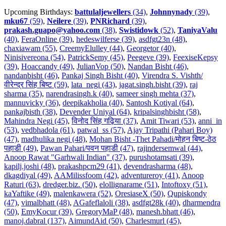
Upcoming Birthdays:
battulaljewellers
(34)
,
Johnnynady
(39)
,
mku67
(59)
,
Neilere
(39)
,
PNRichard
(39)
,
prakash.guapo@yahoo.com
(38)
,
Swistidowk
(52)
,
TaniyaValu
(40)
,
FeraOnline (39)
,
hedeswilferse (39)
,
asdfgt23n (48)
,
chaxiawam (55)
,
CreemyElulley (44)
,
Georgetor (40)
,
Ninisivereona (54)
,
PatrickSemy (45)
,
Peegeve (39)
,
FeexiseKepsy
(39)
,
Hoaccandy (49)
,
JulianVop (50)
,
Nandan Bisht (46)
,
nandanbisht (46)
,
Pankaj Singh Bisht (40)
,
Virendra S. Vishth/
वीरेन्द्र सिंह बिष्ट (59)
,
lata_negi (43)
,
jagat.singh.bisht (39)
,
raj
sharma (35)
,
narendrasingh.k (40)
,
sameer singh mehta (37)
,
mannuvicky (36)
,
deepikakholia (40)
,
Santosh Kotiyal (64)
,
pankajbisth (38)
,
Devender Uniyal (64)
,
kripalsinghbisht (58)
,
Mahindra Negi (45)
,
विनोद सिंह गढ़िया (37)
,
Amit Tiwari (53)
,
anni_in
(53)
,
vedbhadola (61)
,
patwal_ss (57)
,
Ajay Tripathi (Pahari Boy)
(47)
,
madhulika negi (48)
,
Mohan Bisht -Thet Pahadi/मोहन बिष्ट-ठेठ
पहाडी (49)
,
Pawan Pahari/पवन पहाडी (47)
,
rajindersemwal (44)
,
Anoop Rawat "Garhwali Indian" (37)
,
purushotamsati (39)
,
kapilj.joshi (48)
,
prakashpcm29 (41)
,
devendrasharma (48)
,
dkagdiyal (49)
,
AAMilissfoom (42)
,
adventureroy (41)
,
Anoop
Raturi (63)
,
dredger.biz. (50)
,
elollignarame (51)
,
Intoftoxy (51)
,
kaYaftike (49)
,
malenkawera (52)
,
OresiaseX (50)
,
Qupiskondy
(47)
,
vimalbhatt (48)
,
AGafeflaloli (38)
,
asdfgt28k (40)
,
dharmendra
(50)
,
EmyKocur (39)
,
GregoryMaP (48)
,
manesh.bhatt (46)
,
manoj.dabral (137)
,
AimundAid (50)
,
Charlesmurl (45)
,