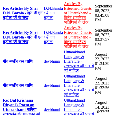
Articles By
September
Re: Articles By Shri
D.N.Barola
Esteemed Guests
08, 2023,
D.N. Barola - श्री डी एन
/ डी एन
of Uttarakhand -
03:45:08
बड़ोला जी के लेख
बड़ोला
विशेष आमंत्रित
PM
अतिथियों के लेख
Articles By
September
Re: Articles By Shri
D.N.Barola
Esteemed Guests
08, 2023,
D.N. Barola - श्री डी एन
/ डी एन
of Uttarakhand -
03:37:57
बड़ोला जी के लेख
बड़ोला
विशेष आमंत्रित
PM
अतिथियों के लेख
Utttarakhand
August
Language &
22, 2023,
गीत ब्य्खोंण अब जाणि
devbhumi
Literature -
01:34:39
उत्तराखण्ड की भाषायें
PM
एवं साहित्य
Utttarakhand
August
Language &
22, 2023,
गीत ब्य्खोंण अब जाणि
devbhumi
Literature -
01:32:56
उत्तराखण्ड की भाषायें
PM
एवं साहित्य
Re: Bal Krishana
Utttarakhand
August
Dhyani's Poem on
Language &
14, 2023,
Uttarakhand-कविता
devbhumi
Literature -
10:32:35
उत्तराखंड की बालकृष्ण डी
उत्तराखण्ड की भाषायें