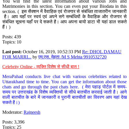
You will find the latest information about various Jobs and
Matrimonies in this section. You can even put your Biodata in this
section. ( इस सैक्शन में वैवाहिक एवं रोजगार से संबंधित ताजातरीन जानकारी
है। आप यहाँ पर स्वयं एवं अपने सगे सम्बंधियों के वैवाहिक और रोजगार से
संबंधित सूचना यहाँ पर दे सकते है। आप अपना बायो डाटा भी यहां डाल सकते
हैं। )
Posts: 439
Topics: 10
Last post:
October 16, 2019, 10:52:33 PM
Re: DHOL DAMAU
FOR MARRI...
by
एम.एस. मेहता /M S Mehta 9910532720
Celebrity Online - व्यक्ति विशेष से सीधी बात !
MeraPahad conducts live chat with various celebrities related to
Uttarakhand time to time. You can get the information about those
chats and go through the past chats here. ( मेरा पहाड़ पोर्टल में समय-
समय पर उत्तराखंड के विशेष व्यक्तियों से सीधे बातचीत करवाई जाती है। आने
वाली बातचीत के बारे में जानकारी व पुरानी बातचीतों का विवरण आप यहां देख
सकते है।)
Moderator:
Rajneesh
Posts: 3,396
Topics: 25