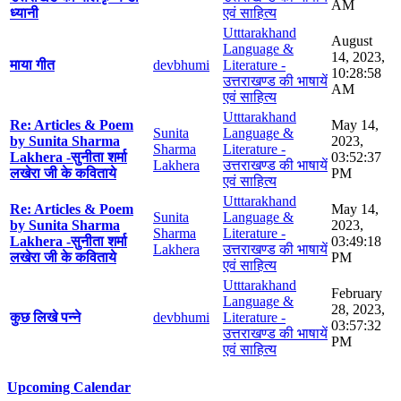
AM
ध्यानी
एवं साहित्य
Utttarakhand
August
Language &
14, 2023,
माया गीत
devbhumi
Literature -
10:28:58
उत्तराखण्ड की भाषायें
AM
एवं साहित्य
Utttarakhand
Re: Articles & Poem
May 14,
Sunita
Language &
by Sunita Sharma
2023,
Sharma
Literature -
Lakhera -सुनीता शर्मा
03:52:37
Lakhera
उत्तराखण्ड की भाषायें
लखेरा जी के कविताये
PM
एवं साहित्य
Utttarakhand
Re: Articles & Poem
May 14,
Sunita
Language &
by Sunita Sharma
2023,
Sharma
Literature -
Lakhera -सुनीता शर्मा
03:49:18
Lakhera
उत्तराखण्ड की भाषायें
लखेरा जी के कविताये
PM
एवं साहित्य
Utttarakhand
February
Language &
28, 2023,
कुछ लिखे पन्ने
devbhumi
Literature -
03:57:32
उत्तराखण्ड की भाषायें
PM
एवं साहित्य
Upcoming Calendar