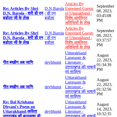
Articles By
September
Re: Articles By Shri
D.N.Barola
Esteemed Guests
08, 2023,
D.N. Barola - श्री डी एन
/ डी एन
of Uttarakhand -
03:45:08
बड़ोला जी के लेख
बड़ोला
विशेष आमंत्रित
PM
अतिथियों के लेख
Articles By
September
Re: Articles By Shri
D.N.Barola
Esteemed Guests
08, 2023,
D.N. Barola - श्री डी एन
/ डी एन
of Uttarakhand -
03:37:57
बड़ोला जी के लेख
बड़ोला
विशेष आमंत्रित
PM
अतिथियों के लेख
Utttarakhand
August
Language &
22, 2023,
गीत ब्य्खोंण अब जाणि
devbhumi
Literature -
01:34:39
उत्तराखण्ड की भाषायें
PM
एवं साहित्य
Utttarakhand
August
Language &
22, 2023,
गीत ब्य्खोंण अब जाणि
devbhumi
Literature -
01:32:56
उत्तराखण्ड की भाषायें
PM
एवं साहित्य
Re: Bal Krishana
Utttarakhand
August
Dhyani's Poem on
Language &
14, 2023,
Uttarakhand-कविता
devbhumi
Literature -
10:32:35
उत्तराखंड की बालकृष्ण डी
उत्तराखण्ड की भाषायें