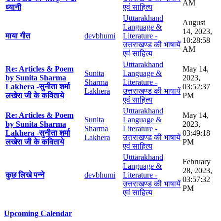
AM
ध्यानी
एवं साहित्य
Utttarakhand
August
Language &
14, 2023,
माया गीत
devbhumi
Literature -
10:28:58
उत्तराखण्ड की भाषायें
AM
एवं साहित्य
Utttarakhand
Re: Articles & Poem
May 14,
Sunita
Language &
by Sunita Sharma
2023,
Sharma
Literature -
Lakhera -सुनीता शर्मा
03:52:37
Lakhera
उत्तराखण्ड की भाषायें
लखेरा जी के कविताये
PM
एवं साहित्य
Utttarakhand
Re: Articles & Poem
May 14,
Sunita
Language &
by Sunita Sharma
2023,
Sharma
Literature -
Lakhera -सुनीता शर्मा
03:49:18
Lakhera
उत्तराखण्ड की भाषायें
लखेरा जी के कविताये
PM
एवं साहित्य
Utttarakhand
February
Language &
28, 2023,
कुछ लिखे पन्ने
devbhumi
Literature -
03:57:32
उत्तराखण्ड की भाषायें
PM
एवं साहित्य
Upcoming Calendar