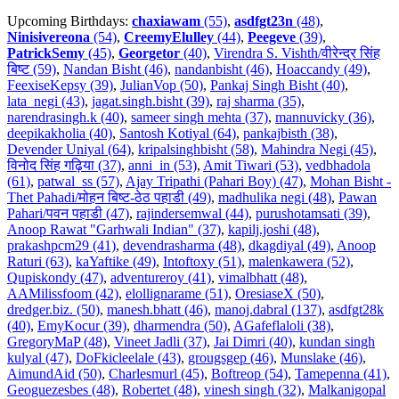
Upcoming Birthdays:
chaxiawam
(55)
,
asdfgt23n
(48)
,
Ninisivereona
(54)
,
CreemyElulley
(44)
,
Peegeve
(39)
,
PatrickSemy
(45)
,
Georgetor
(40)
,
Virendra S. Vishth/वीरेन्द्र सिंह
बिष्ट (59)
,
Nandan Bisht (46)
,
nandanbisht (46)
,
Hoaccandy (49)
,
FeexiseKepsy (39)
,
JulianVop (50)
,
Pankaj Singh Bisht (40)
,
lata_negi (43)
,
jagat.singh.bisht (39)
,
raj sharma (35)
,
narendrasingh.k (40)
,
sameer singh mehta (37)
,
mannuvicky (36)
,
deepikakholia (40)
,
Santosh Kotiyal (64)
,
pankajbisth (38)
,
Devender Uniyal (64)
,
kripalsinghbisht (58)
,
Mahindra Negi (45)
,
विनोद सिंह गढ़िया (37)
,
anni_in (53)
,
Amit Tiwari (53)
,
vedbhadola
(61)
,
patwal_ss (57)
,
Ajay Tripathi (Pahari Boy) (47)
,
Mohan Bisht -
Thet Pahadi/मोहन बिष्ट-ठेठ पहाडी (49)
,
madhulika negi (48)
,
Pawan
Pahari/पवन पहाडी (47)
,
rajindersemwal (44)
,
purushotamsati (39)
,
Anoop Rawat "Garhwali Indian" (37)
,
kapilj.joshi (48)
,
prakashpcm29 (41)
,
devendrasharma (48)
,
dkagdiyal (49)
,
Anoop
Raturi (63)
,
kaYaftike (49)
,
Intoftoxy (51)
,
malenkawera (52)
,
Qupiskondy (47)
,
adventureroy (41)
,
vimalbhatt (48)
,
AAMilissfoom (42)
,
elollignarame (51)
,
OresiaseX (50)
,
dredger.biz. (50)
,
manesh.bhatt (46)
,
manoj.dabral (137)
,
asdfgt28k
(40)
,
EmyKocur (39)
,
dharmendra (50)
,
AGafeflaloli (38)
,
GregoryMaP (48)
,
Vineet Jadli (37)
,
Jai Dimri (40)
,
kundan singh
kulyal (47)
,
DoFkicleelale (43)
,
grougsgep (46)
,
Munslake (46)
,
AimundAid (50)
,
Charlesmurl (45)
,
Boftreop (54)
,
Tamepenna (41)
,
Geoguezesbes (48)
,
Robertet (48)
,
vinesh singh (32)
,
Malkanigopal