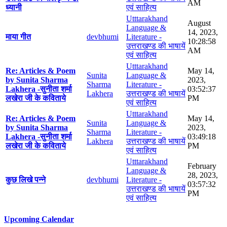
AM
ध्यानी
एवं साहित्य
Utttarakhand
August
Language &
14, 2023,
माया गीत
devbhumi
Literature -
10:28:58
उत्तराखण्ड की भाषायें
AM
एवं साहित्य
Utttarakhand
Re: Articles & Poem
May 14,
Sunita
Language &
by Sunita Sharma
2023,
Sharma
Literature -
Lakhera -सुनीता शर्मा
03:52:37
Lakhera
उत्तराखण्ड की भाषायें
लखेरा जी के कविताये
PM
एवं साहित्य
Utttarakhand
Re: Articles & Poem
May 14,
Sunita
Language &
by Sunita Sharma
2023,
Sharma
Literature -
Lakhera -सुनीता शर्मा
03:49:18
Lakhera
उत्तराखण्ड की भाषायें
लखेरा जी के कविताये
PM
एवं साहित्य
Utttarakhand
February
Language &
28, 2023,
कुछ लिखे पन्ने
devbhumi
Literature -
03:57:32
उत्तराखण्ड की भाषायें
PM
एवं साहित्य
Upcoming Calendar