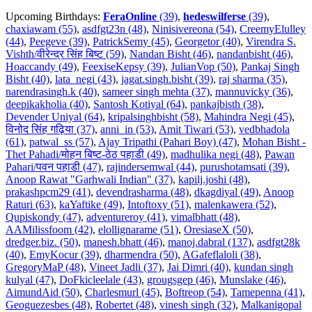
Upcoming Birthdays:
FeraOnline
(39)
,
hedeswilferse
(39)
,
chaxiawam (55)
,
asdfgt23n (48)
,
Ninisivereona (54)
,
CreemyElulley
(44)
,
Peegeve (39)
,
PatrickSemy (45)
,
Georgetor (40)
,
Virendra S.
Vishth/वीरेन्द्र सिंह बिष्ट (59)
,
Nandan Bisht (46)
,
nandanbisht (46)
,
Hoaccandy (49)
,
FeexiseKepsy (39)
,
JulianVop (50)
,
Pankaj Singh
Bisht (40)
,
lata_negi (43)
,
jagat.singh.bisht (39)
,
raj sharma (35)
,
narendrasingh.k (40)
,
sameer singh mehta (37)
,
mannuvicky (36)
,
deepikakholia (40)
,
Santosh Kotiyal (64)
,
pankajbisth (38)
,
Devender Uniyal (64)
,
kripalsinghbisht (58)
,
Mahindra Negi (45)
,
विनोद सिंह गढ़िया (37)
,
anni_in (53)
,
Amit Tiwari (53)
,
vedbhadola
(61)
,
patwal_ss (57)
,
Ajay Tripathi (Pahari Boy) (47)
,
Mohan Bisht -
Thet Pahadi/मोहन बिष्ट-ठेठ पहाडी (49)
,
madhulika negi (48)
,
Pawan
Pahari/पवन पहाडी (47)
,
rajindersemwal (44)
,
purushotamsati (39)
,
Anoop Rawat "Garhwali Indian" (37)
,
kapilj.joshi (48)
,
prakashpcm29 (41)
,
devendrasharma (48)
,
dkagdiyal (49)
,
Anoop
Raturi (63)
,
kaYaftike (49)
,
Intoftoxy (51)
,
malenkawera (52)
,
Qupiskondy (47)
,
adventureroy (41)
,
vimalbhatt (48)
,
AAMilissfoom (42)
,
elollignarame (51)
,
OresiaseX (50)
,
dredger.biz. (50)
,
manesh.bhatt (46)
,
manoj.dabral (137)
,
asdfgt28k
(40)
,
EmyKocur (39)
,
dharmendra (50)
,
AGafeflaloli (38)
,
GregoryMaP (48)
,
Vineet Jadli (37)
,
Jai Dimri (40)
,
kundan singh
kulyal (47)
,
DoFkicleelale (43)
,
grougsgep (46)
,
Munslake (46)
,
AimundAid (50)
,
Charlesmurl (45)
,
Boftreop (54)
,
Tamepenna (41)
,
Geoguezesbes (48)
,
Robertet (48)
,
vinesh singh (32)
,
Malkanigopal