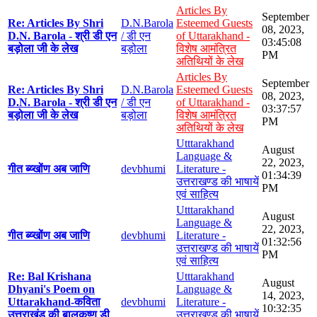
Articles By
September
Re: Articles By Shri
D.N.Barola
Esteemed Guests
08, 2023,
D.N. Barola - श्री डी एन
/ डी एन
of Uttarakhand -
03:45:08
बड़ोला जी के लेख
बड़ोला
विशेष आमंत्रित
PM
अतिथियों के लेख
Articles By
September
Re: Articles By Shri
D.N.Barola
Esteemed Guests
08, 2023,
D.N. Barola - श्री डी एन
/ डी एन
of Uttarakhand -
03:37:57
बड़ोला जी के लेख
बड़ोला
विशेष आमंत्रित
PM
अतिथियों के लेख
Utttarakhand
August
Language &
22, 2023,
गीत ब्य्खोंण अब जाणि
devbhumi
Literature -
01:34:39
उत्तराखण्ड की भाषायें
PM
एवं साहित्य
Utttarakhand
August
Language &
22, 2023,
गीत ब्य्खोंण अब जाणि
devbhumi
Literature -
01:32:56
उत्तराखण्ड की भाषायें
PM
एवं साहित्य
Re: Bal Krishana
Utttarakhand
August
Dhyani's Poem on
Language &
14, 2023,
Uttarakhand-कविता
devbhumi
Literature -
10:32:35
उत्तराखंड की बालकृष्ण डी
उत्तराखण्ड की भाषायें