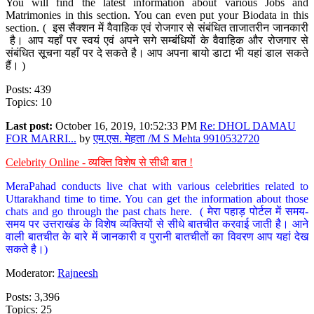
You will find the latest information about various Jobs and
Matrimonies in this section. You can even put your Biodata in this
section. ( इस सैक्शन में वैवाहिक एवं रोजगार से संबंधित ताजातरीन जानकारी
है। आप यहाँ पर स्वयं एवं अपने सगे सम्बंधियों के वैवाहिक और रोजगार से
संबंधित सूचना यहाँ पर दे सकते है। आप अपना बायो डाटा भी यहां डाल सकते
हैं। )
Posts: 439
Topics: 10
Last post:
October 16, 2019, 10:52:33 PM
Re: DHOL DAMAU
FOR MARRI...
by
एम.एस. मेहता /M S Mehta 9910532720
Celebrity Online - व्यक्ति विशेष से सीधी बात !
MeraPahad conducts live chat with various celebrities related to
Uttarakhand time to time. You can get the information about those
chats and go through the past chats here. ( मेरा पहाड़ पोर्टल में समय-
समय पर उत्तराखंड के विशेष व्यक्तियों से सीधे बातचीत करवाई जाती है। आने
वाली बातचीत के बारे में जानकारी व पुरानी बातचीतों का विवरण आप यहां देख
सकते है।)
Moderator:
Rajneesh
Posts: 3,396
Topics: 25