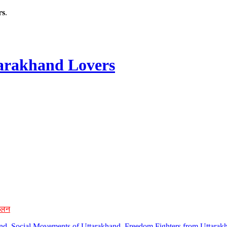
rs
.
rakhand Lovers
ोलन
hand, Social Movements of Uttarakhand, Freedom Fighters from Uttarakh