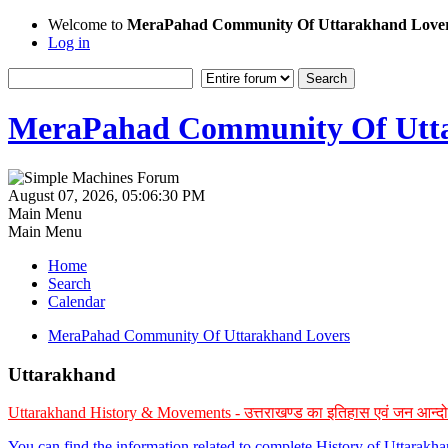
Welcome to
MeraPahad Community Of Uttarakhand Love
Log in
MeraPahad Community Of Utta
August 07, 2026, 05:06:30 PM
Main Menu
Main Menu
Home
Search
Calendar
MeraPahad Community Of Uttarakhand Lovers
Uttarakhand
Uttarakhand History & Movements - उत्तराखण्ड का इतिहास एवं जन आन्द
You can find the information related to complete History of Uttarak