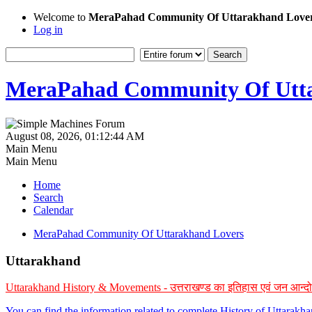
Welcome to
MeraPahad Community Of Uttarakhand Love
Log in
MeraPahad Community Of Utta
August 08, 2026, 01:12:44 AM
Main Menu
Main Menu
Home
Search
Calendar
MeraPahad Community Of Uttarakhand Lovers
Uttarakhand
Uttarakhand History & Movements - उत्तराखण्ड का इतिहास एवं जन आन्द
You can find the information related to complete History of Uttarak