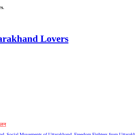
rs
.
rakhand Lovers
ोलन
hand, Social Movements of Uttarakhand, Freedom Fighters from Uttarakh