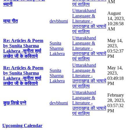
AM
ध्यानी
एवं साहित्य
Utttarakhand
August
Language &
14, 2023,
माया गीत
devbhumi
Literature -
10:28:58
उत्तराखण्ड की भाषायें
AM
एवं साहित्य
Utttarakhand
Re: Articles & Poem
May 14,
Sunita
Language &
by Sunita Sharma
2023,
Sharma
Literature -
Lakhera -सुनीता शर्मा
03:52:37
Lakhera
उत्तराखण्ड की भाषायें
लखेरा जी के कविताये
PM
एवं साहित्य
Utttarakhand
Re: Articles & Poem
May 14,
Sunita
Language &
by Sunita Sharma
2023,
Sharma
Literature -
Lakhera -सुनीता शर्मा
03:49:18
Lakhera
उत्तराखण्ड की भाषायें
लखेरा जी के कविताये
PM
एवं साहित्य
Utttarakhand
February
Language &
28, 2023,
कुछ लिखे पन्ने
devbhumi
Literature -
03:57:32
उत्तराखण्ड की भाषायें
PM
एवं साहित्य
Upcoming Calendar