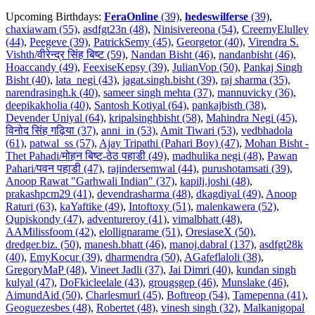
Upcoming Birthdays:
FeraOnline
(39)
,
hedeswilferse
(39)
,
chaxiawam (55)
,
asdfgt23n (48)
,
Ninisivereona (54)
,
CreemyElulley
(44)
,
Peegeve (39)
,
PatrickSemy (45)
,
Georgetor (40)
,
Virendra S.
Vishth/वीरेन्द्र सिंह बिष्ट (59)
,
Nandan Bisht (46)
,
nandanbisht (46)
,
Hoaccandy (49)
,
FeexiseKepsy (39)
,
JulianVop (50)
,
Pankaj Singh
Bisht (40)
,
lata_negi (43)
,
jagat.singh.bisht (39)
,
raj sharma (35)
,
narendrasingh.k (40)
,
sameer singh mehta (37)
,
mannuvicky (36)
,
deepikakholia (40)
,
Santosh Kotiyal (64)
,
pankajbisth (38)
,
Devender Uniyal (64)
,
kripalsinghbisht (58)
,
Mahindra Negi (45)
,
विनोद सिंह गढ़िया (37)
,
anni_in (53)
,
Amit Tiwari (53)
,
vedbhadola
(61)
,
patwal_ss (57)
,
Ajay Tripathi (Pahari Boy) (47)
,
Mohan Bisht -
Thet Pahadi/मोहन बिष्ट-ठेठ पहाडी (49)
,
madhulika negi (48)
,
Pawan
Pahari/पवन पहाडी (47)
,
rajindersemwal (44)
,
purushotamsati (39)
,
Anoop Rawat "Garhwali Indian" (37)
,
kapilj.joshi (48)
,
prakashpcm29 (41)
,
devendrasharma (48)
,
dkagdiyal (49)
,
Anoop
Raturi (63)
,
kaYaftike (49)
,
Intoftoxy (51)
,
malenkawera (52)
,
Qupiskondy (47)
,
adventureroy (41)
,
vimalbhatt (48)
,
AAMilissfoom (42)
,
elollignarame (51)
,
OresiaseX (50)
,
dredger.biz. (50)
,
manesh.bhatt (46)
,
manoj.dabral (137)
,
asdfgt28k
(40)
,
EmyKocur (39)
,
dharmendra (50)
,
AGafeflaloli (38)
,
GregoryMaP (48)
,
Vineet Jadli (37)
,
Jai Dimri (40)
,
kundan singh
kulyal (47)
,
DoFkicleelale (43)
,
grougsgep (46)
,
Munslake (46)
,
AimundAid (50)
,
Charlesmurl (45)
,
Boftreop (54)
,
Tamepenna (41)
,
Geoguezesbes (48)
,
Robertet (48)
,
vinesh singh (32)
,
Malkanigopal