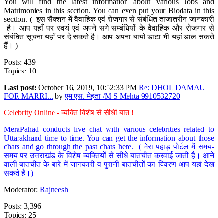
You will find the latest information about various Jobs and
Matrimonies in this section. You can even put your Biodata in this
section. ( इस सैक्शन में वैवाहिक एवं रोजगार से संबंधित ताजातरीन जानकारी
है। आप यहाँ पर स्वयं एवं अपने सगे सम्बंधियों के वैवाहिक और रोजगार से
संबंधित सूचना यहाँ पर दे सकते है। आप अपना बायो डाटा भी यहां डाल सकते
हैं। )
Posts: 439
Topics: 10
Last post:
October 16, 2019, 10:52:33 PM
Re: DHOL DAMAU
FOR MARRI...
by
एम.एस. मेहता /M S Mehta 9910532720
Celebrity Online - व्यक्ति विशेष से सीधी बात !
MeraPahad conducts live chat with various celebrities related to
Uttarakhand time to time. You can get the information about those
chats and go through the past chats here. ( मेरा पहाड़ पोर्टल में समय-
समय पर उत्तराखंड के विशेष व्यक्तियों से सीधे बातचीत करवाई जाती है। आने
वाली बातचीत के बारे में जानकारी व पुरानी बातचीतों का विवरण आप यहां देख
सकते है।)
Moderator:
Rajneesh
Posts: 3,396
Topics: 25