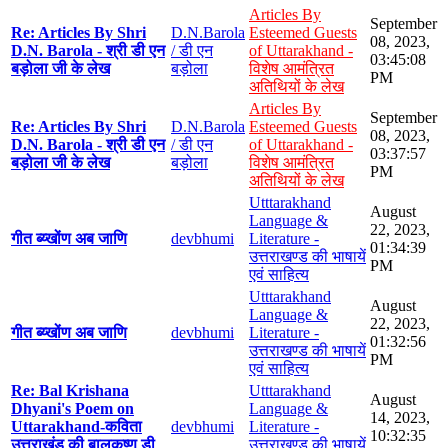
Articles By
September
Re: Articles By Shri
D.N.Barola
Esteemed Guests
08, 2023,
D.N. Barola - श्री डी एन
/ डी एन
of Uttarakhand -
03:45:08
बड़ोला जी के लेख
बड़ोला
विशेष आमंत्रित
PM
अतिथियों के लेख
Articles By
September
Re: Articles By Shri
D.N.Barola
Esteemed Guests
08, 2023,
D.N. Barola - श्री डी एन
/ डी एन
of Uttarakhand -
03:37:57
बड़ोला जी के लेख
बड़ोला
विशेष आमंत्रित
PM
अतिथियों के लेख
Utttarakhand
August
Language &
22, 2023,
गीत ब्य्खोंण अब जाणि
devbhumi
Literature -
01:34:39
उत्तराखण्ड की भाषायें
PM
एवं साहित्य
Utttarakhand
August
Language &
22, 2023,
गीत ब्य्खोंण अब जाणि
devbhumi
Literature -
01:32:56
उत्तराखण्ड की भाषायें
PM
एवं साहित्य
Re: Bal Krishana
Utttarakhand
August
Dhyani's Poem on
Language &
14, 2023,
Uttarakhand-कविता
devbhumi
Literature -
10:32:35
उत्तराखंड की बालकृष्ण डी
उत्तराखण्ड की भाषायें