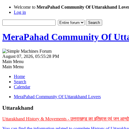
Welcome to
MeraPahad Community Of Uttarakhand Love
Log in
MeraPahad Community Of Utta
August 07, 2026, 05:55:28 PM
Main Menu
Main Menu
Home
Search
Calendar
MeraPahad Community Of Uttarakhand Lovers
Uttarakhand
Uttarakhand History & Movements - उत्तराखण्ड का इतिहास एवं जन आन्द
You can find the information related to complete History of Uttarak