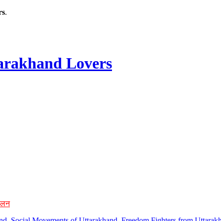
rs
.
rakhand Lovers
ोलन
hand, Social Movements of Uttarakhand, Freedom Fighters from Uttarakh