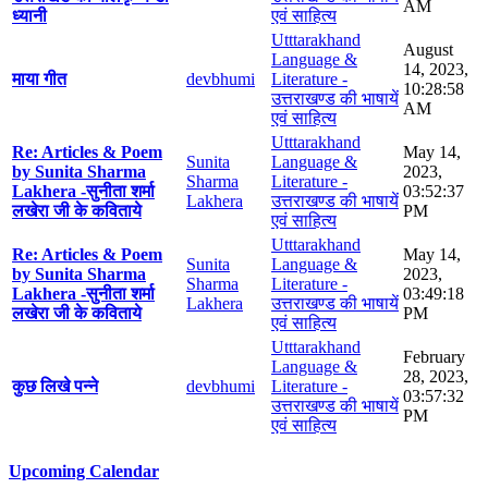
AM
ध्यानी
एवं साहित्य
Utttarakhand
August
Language &
14, 2023,
माया गीत
devbhumi
Literature -
10:28:58
उत्तराखण्ड की भाषायें
AM
एवं साहित्य
Utttarakhand
Re: Articles & Poem
May 14,
Sunita
Language &
by Sunita Sharma
2023,
Sharma
Literature -
Lakhera -सुनीता शर्मा
03:52:37
Lakhera
उत्तराखण्ड की भाषायें
लखेरा जी के कविताये
PM
एवं साहित्य
Utttarakhand
Re: Articles & Poem
May 14,
Sunita
Language &
by Sunita Sharma
2023,
Sharma
Literature -
Lakhera -सुनीता शर्मा
03:49:18
Lakhera
उत्तराखण्ड की भाषायें
लखेरा जी के कविताये
PM
एवं साहित्य
Utttarakhand
February
Language &
28, 2023,
कुछ लिखे पन्ने
devbhumi
Literature -
03:57:32
उत्तराखण्ड की भाषायें
PM
एवं साहित्य
Upcoming Calendar