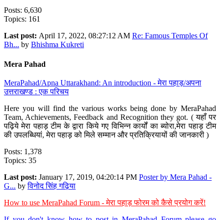
Posts: 6,630
Topics: 161
Last post:
April 17, 2022, 08:27:12 AM
Re: Famous Temples Of
Bh...
by
Bhishma Kukreti
Mera Pahad
MeraPahad/Apna Uttarakhand: An introduction - मेरा पहाड़/अपना
उत्तराखण्ड : एक परिचय
Here you will find the various works being done by MeraPahad
Team, Achievements, Feedback and Recognition they got. ( यहाँ पर
पढ़िये मेरा पहाड़ टीम के द्वारा किये गए विभिन्न कार्यों का ब्योरा,मेरा पहाड़ टीम
की उपलब्धियां, मेरा पहाड़ को मिले सम्मान और प्रतिक्रियायों की जानकारी )
Posts: 1,378
Topics: 35
Last post:
January 17, 2019, 04:20:14 PM
Poster by Mera Pahad -
G...
by
विनोद सिंह गढ़िया
How to use MeraPahad Forum - मेरा पहाड़ फोरम को कैसे प्रयोग करें!
If you don't know how to post in MeraPahad Forum please go