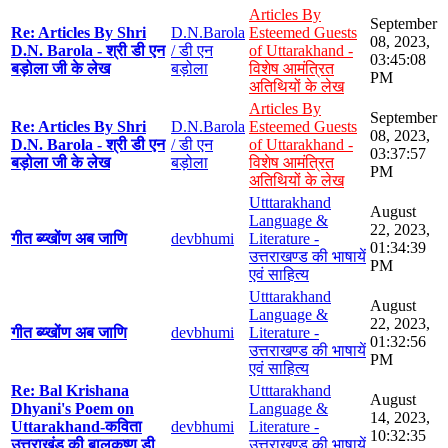
Articles By
September
Re: Articles By Shri
D.N.Barola
Esteemed Guests
08, 2023,
D.N. Barola - श्री डी एन
/ डी एन
of Uttarakhand -
03:45:08
बड़ोला जी के लेख
बड़ोला
विशेष आमंत्रित
PM
अतिथियों के लेख
Articles By
September
Re: Articles By Shri
D.N.Barola
Esteemed Guests
08, 2023,
D.N. Barola - श्री डी एन
/ डी एन
of Uttarakhand -
03:37:57
बड़ोला जी के लेख
बड़ोला
विशेष आमंत्रित
PM
अतिथियों के लेख
Utttarakhand
August
Language &
22, 2023,
गीत ब्य्खोंण अब जाणि
devbhumi
Literature -
01:34:39
उत्तराखण्ड की भाषायें
PM
एवं साहित्य
Utttarakhand
August
Language &
22, 2023,
गीत ब्य्खोंण अब जाणि
devbhumi
Literature -
01:32:56
उत्तराखण्ड की भाषायें
PM
एवं साहित्य
Re: Bal Krishana
Utttarakhand
August
Dhyani's Poem on
Language &
14, 2023,
Uttarakhand-कविता
devbhumi
Literature -
10:32:35
उत्तराखंड की बालकृष्ण डी
उत्तराखण्ड की भाषायें