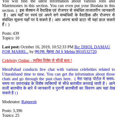
You will find the latest information about various Jobs and
Matrimonies in this section. You can even put your Biodata in this
section. ( इस सैक्शन में वैवाहिक एवं रोजगार से संबंधित ताजातरीन जानकारी
है। आप यहाँ पर स्वयं एवं अपने सगे सम्बंधियों के वैवाहिक और रोजगार से
संबंधित सूचना यहाँ पर दे सकते है। आप अपना बायो डाटा भी यहां डाल सकते
हैं। )
Posts: 439
Topics: 10
Last post:
October 16, 2019, 10:52:33 PM
Re: DHOL DAMAU
FOR MARRI...
by
एम.एस. मेहता /M S Mehta 9910532720
Celebrity Online - व्यक्ति विशेष से सीधी बात !
MeraPahad conducts live chat with various celebrities related to
Uttarakhand time to time. You can get the information about those
chats and go through the past chats here. ( मेरा पहाड़ पोर्टल में समय-
समय पर उत्तराखंड के विशेष व्यक्तियों से सीधे बातचीत करवाई जाती है। आने
वाली बातचीत के बारे में जानकारी व पुरानी बातचीतों का विवरण आप यहां देख
सकते है।)
Moderator:
Rajneesh
Posts: 3,396
Topics: 25