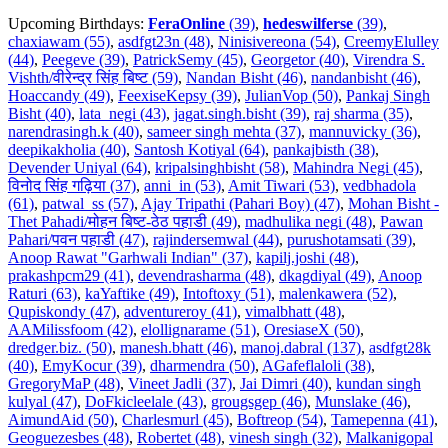
Upcoming Birthdays:
FeraOnline
(39)
,
hedeswilferse
(39)
,
chaxiawam (55)
,
asdfgt23n (48)
,
Ninisivereona (54)
,
CreemyElulley
(44)
,
Peegeve (39)
,
PatrickSemy (45)
,
Georgetor (40)
,
Virendra S.
Vishth/वीरेन्द्र सिंह बिष्ट (59)
,
Nandan Bisht (46)
,
nandanbisht (46)
,
Hoaccandy (49)
,
FeexiseKepsy (39)
,
JulianVop (50)
,
Pankaj Singh
Bisht (40)
,
lata_negi (43)
,
jagat.singh.bisht (39)
,
raj sharma (35)
,
narendrasingh.k (40)
,
sameer singh mehta (37)
,
mannuvicky (36)
,
deepikakholia (40)
,
Santosh Kotiyal (64)
,
pankajbisth (38)
,
Devender Uniyal (64)
,
kripalsinghbisht (58)
,
Mahindra Negi (45)
,
विनोद सिंह गढ़िया (37)
,
anni_in (53)
,
Amit Tiwari (53)
,
vedbhadola
(61)
,
patwal_ss (57)
,
Ajay Tripathi (Pahari Boy) (47)
,
Mohan Bisht -
Thet Pahadi/मोहन बिष्ट-ठेठ पहाडी (49)
,
madhulika negi (48)
,
Pawan
Pahari/पवन पहाडी (47)
,
rajindersemwal (44)
,
purushotamsati (39)
,
Anoop Rawat "Garhwali Indian" (37)
,
kapilj.joshi (48)
,
prakashpcm29 (41)
,
devendrasharma (48)
,
dkagdiyal (49)
,
Anoop
Raturi (63)
,
kaYaftike (49)
,
Intoftoxy (51)
,
malenkawera (52)
,
Qupiskondy (47)
,
adventureroy (41)
,
vimalbhatt (48)
,
AAMilissfoom (42)
,
elollignarame (51)
,
OresiaseX (50)
,
dredger.biz. (50)
,
manesh.bhatt (46)
,
manoj.dabral (137)
,
asdfgt28k
(40)
,
EmyKocur (39)
,
dharmendra (50)
,
AGafeflaloli (38)
,
GregoryMaP (48)
,
Vineet Jadli (37)
,
Jai Dimri (40)
,
kundan singh
kulyal (47)
,
DoFkicleelale (43)
,
grougsgep (46)
,
Munslake (46)
,
AimundAid (50)
,
Charlesmurl (45)
,
Boftreop (54)
,
Tamepenna (41)
,
Geoguezesbes (48)
,
Robertet (48)
,
vinesh singh (32)
,
Malkanigopal