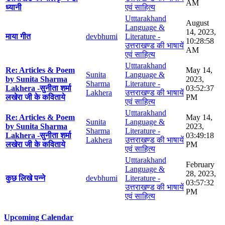
AM
ध्यानी
एवं साहित्य
Utttarakhand
August
Language &
14, 2023,
माया गीत
devbhumi
Literature -
10:28:58
उत्तराखण्ड की भाषायें
AM
एवं साहित्य
Utttarakhand
Re: Articles & Poem
May 14,
Sunita
Language &
by Sunita Sharma
2023,
Sharma
Literature -
Lakhera -सुनीता शर्मा
03:52:37
Lakhera
उत्तराखण्ड की भाषायें
लखेरा जी के कविताये
PM
एवं साहित्य
Utttarakhand
Re: Articles & Poem
May 14,
Sunita
Language &
by Sunita Sharma
2023,
Sharma
Literature -
Lakhera -सुनीता शर्मा
03:49:18
Lakhera
उत्तराखण्ड की भाषायें
लखेरा जी के कविताये
PM
एवं साहित्य
Utttarakhand
February
Language &
28, 2023,
कुछ लिखे पन्ने
devbhumi
Literature -
03:57:32
उत्तराखण्ड की भाषायें
PM
एवं साहित्य
Upcoming Calendar