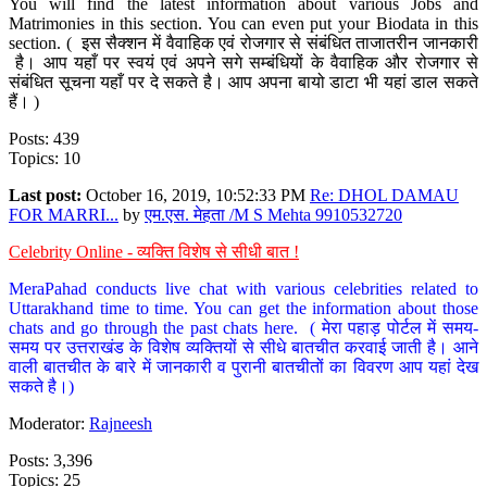
You will find the latest information about various Jobs and
Matrimonies in this section. You can even put your Biodata in this
section. ( इस सैक्शन में वैवाहिक एवं रोजगार से संबंधित ताजातरीन जानकारी
है। आप यहाँ पर स्वयं एवं अपने सगे सम्बंधियों के वैवाहिक और रोजगार से
संबंधित सूचना यहाँ पर दे सकते है। आप अपना बायो डाटा भी यहां डाल सकते
हैं। )
Posts: 439
Topics: 10
Last post:
October 16, 2019, 10:52:33 PM
Re: DHOL DAMAU
FOR MARRI...
by
एम.एस. मेहता /M S Mehta 9910532720
Celebrity Online - व्यक्ति विशेष से सीधी बात !
MeraPahad conducts live chat with various celebrities related to
Uttarakhand time to time. You can get the information about those
chats and go through the past chats here. ( मेरा पहाड़ पोर्टल में समय-
समय पर उत्तराखंड के विशेष व्यक्तियों से सीधे बातचीत करवाई जाती है। आने
वाली बातचीत के बारे में जानकारी व पुरानी बातचीतों का विवरण आप यहां देख
सकते है।)
Moderator:
Rajneesh
Posts: 3,396
Topics: 25