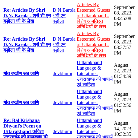
Articles By
September
Re: Articles By Shri
D.N.Barola
Esteemed Guests
08, 2023,
D.N. Barola - श्री डी एन
/ डी एन
of Uttarakhand -
03:45:08
बड़ोला जी के लेख
बड़ोला
विशेष आमंत्रित
PM
अतिथियों के लेख
Articles By
September
Re: Articles By Shri
D.N.Barola
Esteemed Guests
08, 2023,
D.N. Barola - श्री डी एन
/ डी एन
of Uttarakhand -
03:37:57
बड़ोला जी के लेख
बड़ोला
विशेष आमंत्रित
PM
अतिथियों के लेख
Utttarakhand
August
Language &
22, 2023,
गीत ब्य्खोंण अब जाणि
devbhumi
Literature -
01:34:39
उत्तराखण्ड की भाषायें
PM
एवं साहित्य
Utttarakhand
August
Language &
22, 2023,
गीत ब्य्खोंण अब जाणि
devbhumi
Literature -
01:32:56
उत्तराखण्ड की भाषायें
PM
एवं साहित्य
Re: Bal Krishana
Utttarakhand
August
Dhyani's Poem on
Language &
14, 2023,
Uttarakhand-कविता
devbhumi
Literature -
10:32:35
उत्तराखंड की बालकृष्ण डी
उत्तराखण्ड की भाषायें