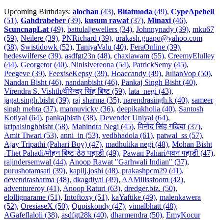
Upcoming Birthdays:
alochan
(43)
,
Bitatmoda
(49)
,
CypeApehell
(51)
,
Gahdrabeber
(39)
,
kusum rawat
(37)
,
Minaxi
(46)
,
ScuncnapLat
(49)
,
battulaljewellers (34)
,
Johnnynady (39)
,
mku67
(59)
,
Neilere (39)
,
PNRichard (39)
,
prakash.guapo@yahoo.com
(38)
,
Swistidowk (52)
,
TaniyaValu (40)
,
FeraOnline (39)
,
hedeswilferse (39)
,
asdfgt23n (48)
,
chaxiawam (55)
,
CreemyElulley
(44)
,
Georgetor (40)
,
Ninisivereona (54)
,
PatrickSemy (45)
,
Peegeve (39)
,
FeexiseKepsy (39)
,
Hoaccandy (49)
,
JulianVop (50)
,
Nandan Bisht (46)
,
nandanbisht (46)
,
Pankaj Singh Bisht (40)
,
Virendra S. Vishth/वीरेन्द्र सिंह बिष्ट (59)
,
lata_negi (43)
,
jagat.singh.bisht (39)
,
raj sharma (35)
,
narendrasingh.k (40)
,
sameer
singh mehta (37)
,
mannuvicky (36)
,
deepikakholia (40)
,
Santosh
Kotiyal (64)
,
pankajbisth (38)
,
Devender Uniyal (64)
,
kripalsinghbisht (58)
,
Mahindra Negi (45)
,
विनोद सिंह गढ़िया (37)
,
Amit Tiwari (53)
,
anni_in (53)
,
vedbhadola (61)
,
patwal_ss (57)
,
Ajay Tripathi (Pahari Boy) (47)
,
madhulika negi (48)
,
Mohan Bisht
-Thet Pahadi/मोहन बिष्ट-ठेठ पहाडी (49)
,
Pawan Pahari/पवन पहाडी (47)
,
rajindersemwal (44)
,
Anoop Rawat "Garhwali Indian" (37)
,
purushotamsati (39)
,
kapilj.joshi (48)
,
prakashpcm29 (41)
,
devendrasharma (48)
,
dkagdiyal (49)
,
AAMilissfoom (42)
,
adventureroy (41)
,
Anoop Raturi (63)
,
dredger.biz. (50)
,
elollignarame (51)
,
Intoftoxy (51)
,
kaYaftike (49)
,
malenkawera
(52)
,
OresiaseX (50)
,
Qupiskondy (47)
,
vimalbhatt (48)
,
AGafeflaloli (38)
,
asdfgt28k (40)
,
dharmendra (50)
,
EmyKocur