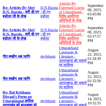
Articles By
September
Re: Articles By Shri
D.N.Barola
Esteemed Guests
08, 2023,
D.N. Barola - श्री डी एन
/ डी एन
of Uttarakhand -
03:45:08
बड़ोला जी के लेख
बड़ोला
विशेष आमंत्रित
PM
अतिथियों के लेख
Articles By
September
Re: Articles By Shri
D.N.Barola
Esteemed Guests
08, 2023,
D.N. Barola - श्री डी एन
/ डी एन
of Uttarakhand -
03:37:57
बड़ोला जी के लेख
बड़ोला
विशेष आमंत्रित
PM
अतिथियों के लेख
Utttarakhand
August
Language &
22, 2023,
गीत ब्य्खोंण अब जाणि
devbhumi
Literature -
01:34:39
उत्तराखण्ड की भाषायें
PM
एवं साहित्य
Utttarakhand
August
Language &
22, 2023,
गीत ब्य्खोंण अब जाणि
devbhumi
Literature -
01:32:56
उत्तराखण्ड की भाषायें
PM
एवं साहित्य
Re: Bal Krishana
Utttarakhand
August
Dhyani's Poem on
Language &
14, 2023,
Uttarakhand-कविता
devbhumi
Literature -
10:32:35
उत्तराखंड की बालकृष्ण डी
उत्तराखण्ड की भाषायें