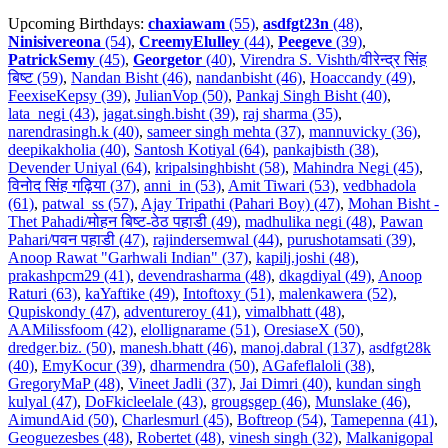
Upcoming Birthdays:
chaxiawam
(55)
,
asdfgt23n
(48)
,
Ninisivereona
(54)
,
CreemyElulley
(44)
,
Peegeve
(39)
,
PatrickSemy
(45)
,
Georgetor
(40)
,
Virendra S. Vishth/वीरेन्द्र सिंह
बिष्ट (59)
,
Nandan Bisht (46)
,
nandanbisht (46)
,
Hoaccandy (49)
,
FeexiseKepsy (39)
,
JulianVop (50)
,
Pankaj Singh Bisht (40)
,
lata_negi (43)
,
jagat.singh.bisht (39)
,
raj sharma (35)
,
narendrasingh.k (40)
,
sameer singh mehta (37)
,
mannuvicky (36)
,
deepikakholia (40)
,
Santosh Kotiyal (64)
,
pankajbisth (38)
,
Devender Uniyal (64)
,
kripalsinghbisht (58)
,
Mahindra Negi (45)
,
विनोद सिंह गढ़िया (37)
,
anni_in (53)
,
Amit Tiwari (53)
,
vedbhadola
(61)
,
patwal_ss (57)
,
Ajay Tripathi (Pahari Boy) (47)
,
Mohan Bisht -
Thet Pahadi/मोहन बिष्ट-ठेठ पहाडी (49)
,
madhulika negi (48)
,
Pawan
Pahari/पवन पहाडी (47)
,
rajindersemwal (44)
,
purushotamsati (39)
,
Anoop Rawat "Garhwali Indian" (37)
,
kapilj.joshi (48)
,
prakashpcm29 (41)
,
devendrasharma (48)
,
dkagdiyal (49)
,
Anoop
Raturi (63)
,
kaYaftike (49)
,
Intoftoxy (51)
,
malenkawera (52)
,
Qupiskondy (47)
,
adventureroy (41)
,
vimalbhatt (48)
,
AAMilissfoom (42)
,
elollignarame (51)
,
OresiaseX (50)
,
dredger.biz. (50)
,
manesh.bhatt (46)
,
manoj.dabral (137)
,
asdfgt28k
(40)
,
EmyKocur (39)
,
dharmendra (50)
,
AGafeflaloli (38)
,
GregoryMaP (48)
,
Vineet Jadli (37)
,
Jai Dimri (40)
,
kundan singh
kulyal (47)
,
DoFkicleelale (43)
,
grougsgep (46)
,
Munslake (46)
,
AimundAid (50)
,
Charlesmurl (45)
,
Boftreop (54)
,
Tamepenna (41)
,
Geoguezesbes (48)
,
Robertet (48)
,
vinesh singh (32)
,
Malkanigopal