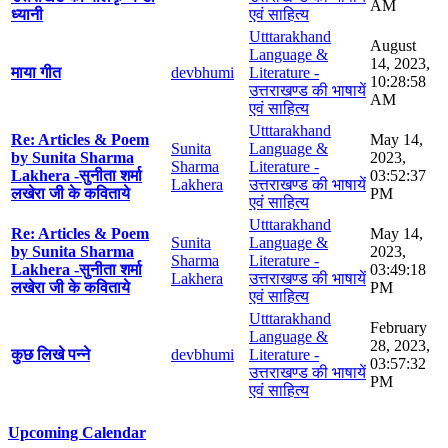
AM
ध्यानी
एवं साहित्य
Utttarakhand
August
Language &
14, 2023,
माया गीत
devbhumi
Literature -
10:28:58
उत्तराखण्ड की भाषायें
AM
एवं साहित्य
Utttarakhand
Re: Articles & Poem
May 14,
Sunita
Language &
by Sunita Sharma
2023,
Sharma
Literature -
Lakhera -सुनीता शर्मा
03:52:37
Lakhera
उत्तराखण्ड की भाषायें
लखेरा जी के कविताये
PM
एवं साहित्य
Utttarakhand
Re: Articles & Poem
May 14,
Sunita
Language &
by Sunita Sharma
2023,
Sharma
Literature -
Lakhera -सुनीता शर्मा
03:49:18
Lakhera
उत्तराखण्ड की भाषायें
लखेरा जी के कविताये
PM
एवं साहित्य
Utttarakhand
February
Language &
28, 2023,
कुछ लिखे पन्ने
devbhumi
Literature -
03:57:32
उत्तराखण्ड की भाषायें
PM
एवं साहित्य
Upcoming Calendar