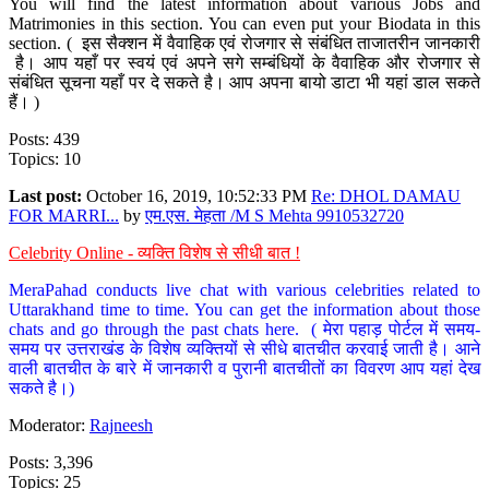
You will find the latest information about various Jobs and
Matrimonies in this section. You can even put your Biodata in this
section. ( इस सैक्शन में वैवाहिक एवं रोजगार से संबंधित ताजातरीन जानकारी
है। आप यहाँ पर स्वयं एवं अपने सगे सम्बंधियों के वैवाहिक और रोजगार से
संबंधित सूचना यहाँ पर दे सकते है। आप अपना बायो डाटा भी यहां डाल सकते
हैं। )
Posts: 439
Topics: 10
Last post:
October 16, 2019, 10:52:33 PM
Re: DHOL DAMAU
FOR MARRI...
by
एम.एस. मेहता /M S Mehta 9910532720
Celebrity Online - व्यक्ति विशेष से सीधी बात !
MeraPahad conducts live chat with various celebrities related to
Uttarakhand time to time. You can get the information about those
chats and go through the past chats here. ( मेरा पहाड़ पोर्टल में समय-
समय पर उत्तराखंड के विशेष व्यक्तियों से सीधे बातचीत करवाई जाती है। आने
वाली बातचीत के बारे में जानकारी व पुरानी बातचीतों का विवरण आप यहां देख
सकते है।)
Moderator:
Rajneesh
Posts: 3,396
Topics: 25