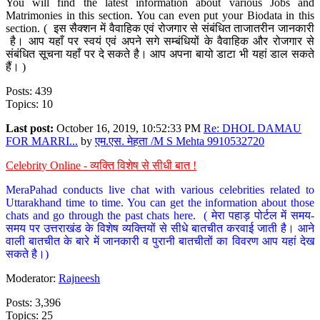
You will find the latest information about various Jobs and
Matrimonies in this section. You can even put your Biodata in this
section. ( इस सैक्शन में वैवाहिक एवं रोजगार से संबंधित ताजातरीन जानकारी
है। आप यहाँ पर स्वयं एवं अपने सगे सम्बंधियों के वैवाहिक और रोजगार से
संबंधित सूचना यहाँ पर दे सकते है। आप अपना बायो डाटा भी यहां डाल सकते
हैं। )
Posts: 439
Topics: 10
Last post:
October 16, 2019, 10:52:33 PM
Re: DHOL DAMAU
FOR MARRI...
by
एम.एस. मेहता /M S Mehta 9910532720
Celebrity Online - व्यक्ति विशेष से सीधी बात !
MeraPahad conducts live chat with various celebrities related to
Uttarakhand time to time. You can get the information about those
chats and go through the past chats here. ( मेरा पहाड़ पोर्टल में समय-
समय पर उत्तराखंड के विशेष व्यक्तियों से सीधे बातचीत करवाई जाती है। आने
वाली बातचीत के बारे में जानकारी व पुरानी बातचीतों का विवरण आप यहां देख
सकते है।)
Moderator:
Rajneesh
Posts: 3,396
Topics: 25