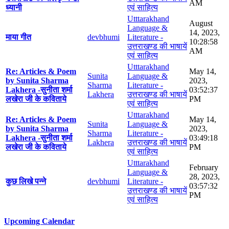
AM
ध्यानी
एवं साहित्य
Utttarakhand
August
Language &
14, 2023,
माया गीत
devbhumi
Literature -
10:28:58
उत्तराखण्ड की भाषायें
AM
एवं साहित्य
Utttarakhand
Re: Articles & Poem
May 14,
Sunita
Language &
by Sunita Sharma
2023,
Sharma
Literature -
Lakhera -सुनीता शर्मा
03:52:37
Lakhera
उत्तराखण्ड की भाषायें
लखेरा जी के कविताये
PM
एवं साहित्य
Utttarakhand
Re: Articles & Poem
May 14,
Sunita
Language &
by Sunita Sharma
2023,
Sharma
Literature -
Lakhera -सुनीता शर्मा
03:49:18
Lakhera
उत्तराखण्ड की भाषायें
लखेरा जी के कविताये
PM
एवं साहित्य
Utttarakhand
February
Language &
28, 2023,
कुछ लिखे पन्ने
devbhumi
Literature -
03:57:32
उत्तराखण्ड की भाषायें
PM
एवं साहित्य
Upcoming Calendar