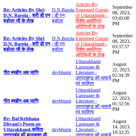
Articles By
September
Re: Articles By Shri
D.N.Barola
Esteemed Guests
08, 2023,
D.N. Barola - श्री डी एन
/ डी एन
of Uttarakhand -
03:45:08
बड़ोला जी के लेख
बड़ोला
विशेष आमंत्रित
PM
अतिथियों के लेख
Articles By
September
Re: Articles By Shri
D.N.Barola
Esteemed Guests
08, 2023,
D.N. Barola - श्री डी एन
/ डी एन
of Uttarakhand -
03:37:57
बड़ोला जी के लेख
बड़ोला
विशेष आमंत्रित
PM
अतिथियों के लेख
Utttarakhand
August
Language &
22, 2023,
गीत ब्य्खोंण अब जाणि
devbhumi
Literature -
01:34:39
उत्तराखण्ड की भाषायें
PM
एवं साहित्य
Utttarakhand
August
Language &
22, 2023,
गीत ब्य्खोंण अब जाणि
devbhumi
Literature -
01:32:56
उत्तराखण्ड की भाषायें
PM
एवं साहित्य
Re: Bal Krishana
Utttarakhand
August
Dhyani's Poem on
Language &
14, 2023,
Uttarakhand-कविता
devbhumi
Literature -
10:32:35
उत्तराखंड की बालकृष्ण डी
उत्तराखण्ड की भाषायें