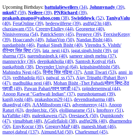
Upcoming Birthdays:
battulaljewellers
(34)
,
Johnnynady
(39)
,
mku67
(59)
,
Neilere
(39)
,
PNRichard
(39)
,
prakash.guapo@yahoo.com
(38)
,
Swistidowk
(52)
,
TaniyaValu
(40)
,
FeraOnline (39)
,
hedeswilferse (39)
,
asdfgt23n (48)
,
chaxiawam (55)
,
CreemyElulley (44)
,
Georgetor (40)
,
Ninisivereona (54)
,
PatrickSemy (45)
,
Peegeve (39)
,
FeexiseKepsy
(39)
,
Hoaccandy (49)
,
JulianVop (50)
,
Nandan Bisht (46)
,
nandanbisht (46)
,
Pankaj Singh Bisht (40)
,
Virendra S. Vishth/
वीरेन्द्र सिंह बिष्ट (59)
,
lata_negi (43)
,
jagat.singh.bisht (39)
,
raj
sharma (35)
,
narendrasingh.k (40)
,
sameer singh mehta (37)
,
mannuvicky (36)
,
deepikakholia (40)
,
Santosh Kotiyal (64)
,
pankajbisth (38)
,
Devender Uniyal (64)
,
kripalsinghbisht (58)
,
Mahindra Negi (45)
,
विनोद सिंह गढ़िया (37)
,
Amit Tiwari (53)
,
anni_in
(53)
,
vedbhadola (61)
,
patwal_ss (57)
,
Ajay Tripathi (Pahari Boy)
(47)
,
madhulika negi (48)
,
Mohan Bisht -Thet Pahadi/मोहन बिष्ट-ठेठ
पहाडी (49)
,
Pawan Pahari/पवन पहाडी (47)
,
rajindersemwal (44)
,
Anoop Rawat "Garhwali Indian" (37)
,
purushotamsati (39)
,
kapilj.joshi (48)
,
prakashpcm29 (41)
,
devendrasharma (48)
,
dkagdiyal (49)
,
AAMilissfoom (42)
,
adventureroy (41)
,
Anoop
Raturi (63)
,
dredger.biz. (50)
,
elollignarame (51)
,
Intoftoxy (51)
,
kaYaftike (49)
,
malenkawera (52)
,
OresiaseX (50)
,
Qupiskondy
(47)
,
vimalbhatt (48)
,
AGafeflaloli (38)
,
asdfgt28k (40)
,
dharmendra
(50)
,
EmyKocur (39)
,
GregoryMaP (48)
,
manesh.bhatt (46)
,
manoj.dabral (137)
,
AimundAid (50)
,
Charlesmurl (45)
,