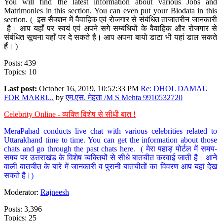
You will find the latest information about various Jobs and
Matrimonies in this section. You can even put your Biodata in this
section. ( इस सैक्शन में वैवाहिक एवं रोजगार से संबंधित ताजातरीन जानकारी
है। आप यहाँ पर स्वयं एवं अपने सगे सम्बंधियों के वैवाहिक और रोजगार से
संबंधित सूचना यहाँ पर दे सकते है। आप अपना बायो डाटा भी यहां डाल सकते
हैं। )
Posts: 439
Topics: 10
Last post:
October 16, 2019, 10:52:33 PM
Re: DHOL DAMAU
FOR MARRI...
by
एम.एस. मेहता /M S Mehta 9910532720
Celebrity Online - व्यक्ति विशेष से सीधी बात !
MeraPahad conducts live chat with various celebrities related to
Uttarakhand time to time. You can get the information about those
chats and go through the past chats here. ( मेरा पहाड़ पोर्टल में समय-
समय पर उत्तराखंड के विशेष व्यक्तियों से सीधे बातचीत करवाई जाती है। आने
वाली बातचीत के बारे में जानकारी व पुरानी बातचीतों का विवरण आप यहां देख
सकते है।)
Moderator:
Rajneesh
Posts: 3,396
Topics: 25