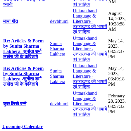
AM
ध्यानी
एवं साहित्य
Utttarakhand
August
Language &
14, 2023,
माया गीत
devbhumi
Literature -
10:28:58
उत्तराखण्ड की भाषायें
AM
एवं साहित्य
Utttarakhand
Re: Articles & Poem
May 14,
Sunita
Language &
by Sunita Sharma
2023,
Sharma
Literature -
Lakhera -सुनीता शर्मा
03:52:37
Lakhera
उत्तराखण्ड की भाषायें
लखेरा जी के कविताये
PM
एवं साहित्य
Utttarakhand
Re: Articles & Poem
May 14,
Sunita
Language &
by Sunita Sharma
2023,
Sharma
Literature -
Lakhera -सुनीता शर्मा
03:49:18
Lakhera
उत्तराखण्ड की भाषायें
लखेरा जी के कविताये
PM
एवं साहित्य
Utttarakhand
February
Language &
28, 2023,
कुछ लिखे पन्ने
devbhumi
Literature -
03:57:32
उत्तराखण्ड की भाषायें
PM
एवं साहित्य
Upcoming Calendar