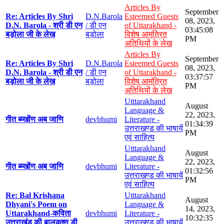
Articles By
September
Re: Articles By Shri
D.N.Barola
Esteemed Guests
08, 2023,
D.N. Barola - श्री डी एन
/ डी एन
of Uttarakhand -
03:45:08
बड़ोला जी के लेख
बड़ोला
विशेष आमंत्रित
PM
अतिथियों के लेख
Articles By
September
Re: Articles By Shri
D.N.Barola
Esteemed Guests
08, 2023,
D.N. Barola - श्री डी एन
/ डी एन
of Uttarakhand -
03:37:57
बड़ोला जी के लेख
बड़ोला
विशेष आमंत्रित
PM
अतिथियों के लेख
Utttarakhand
August
Language &
22, 2023,
गीत ब्य्खोंण अब जाणि
devbhumi
Literature -
01:34:39
उत्तराखण्ड की भाषायें
PM
एवं साहित्य
Utttarakhand
August
Language &
22, 2023,
गीत ब्य्खोंण अब जाणि
devbhumi
Literature -
01:32:56
उत्तराखण्ड की भाषायें
PM
एवं साहित्य
Re: Bal Krishana
Utttarakhand
August
Dhyani's Poem on
Language &
14, 2023,
Uttarakhand-कविता
devbhumi
Literature -
10:32:35
उत्तराखंड की बालकृष्ण डी
उत्तराखण्ड की भाषायें