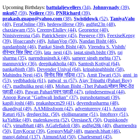
Upcoming Birthdays:
battulaljewellers
(34)
,
Johnnynady
(39)
,
mku67
(59)
,
Neilere
(39)
,
PNRichard
(39)
,
prakash.guapo@yahoo.com
(38)
,
Swistidowk
(52)
,
TaniyaValu
(40)
,
FeraOnline (39)
,
hedeswilferse (39)
,
asdfgt23n (48)
,
chaxiawam (55)
,
CreemyElulley (44)
,
Georgetor (40)
,
Ninisivereona (54)
,
PatrickSemy (45)
,
Peegeve (39)
,
FeexiseKepsy
(39)
,
Hoaccandy (49)
,
JulianVop (50)
,
Nandan Bisht (46)
,
nandanbisht (46)
,
Pankaj Singh Bisht (40)
,
Virendra S. Vishth/
वीरेन्द्र सिंह बिष्ट (59)
,
lata_negi (43)
,
jagat.singh.bisht (39)
,
raj
sharma (35)
,
narendrasingh.k (40)
,
sameer singh mehta (37)
,
mannuvicky (36)
,
deepikakholia (40)
,
Santosh Kotiyal (64)
,
pankajbisth (38)
,
Devender Uniyal (64)
,
kripalsinghbisht (58)
,
Mahindra Negi (45)
,
विनोद सिंह गढ़िया (37)
,
Amit Tiwari (53)
,
anni_in
(53)
,
vedbhadola (61)
,
patwal_ss (57)
,
Ajay Tripathi (Pahari Boy)
(47)
,
madhulika negi (48)
,
Mohan Bisht -Thet Pahadi/मोहन बिष्ट-ठेठ
पहाडी (49)
,
Pawan Pahari/पवन पहाडी (47)
,
rajindersemwal (44)
,
Anoop Rawat "Garhwali Indian" (37)
,
purushotamsati (39)
,
kapilj.joshi (48)
,
prakashpcm29 (41)
,
devendrasharma (48)
,
dkagdiyal (49)
,
AAMilissfoom (42)
,
adventureroy (41)
,
Anoop
Raturi (63)
,
dredger.biz. (50)
,
elollignarame (51)
,
Intoftoxy (51)
,
kaYaftike (49)
,
malenkawera (52)
,
OresiaseX (50)
,
Qupiskondy
(47)
,
vimalbhatt (48)
,
AGafeflaloli (38)
,
asdfgt28k (40)
,
dharmendra
(50)
,
EmyKocur (39)
,
GregoryMaP (48)
,
manesh.bhatt (46)
,
manoj.dabral (137)
,
AimundAid (50)
,
Charlesmurl (45)
,