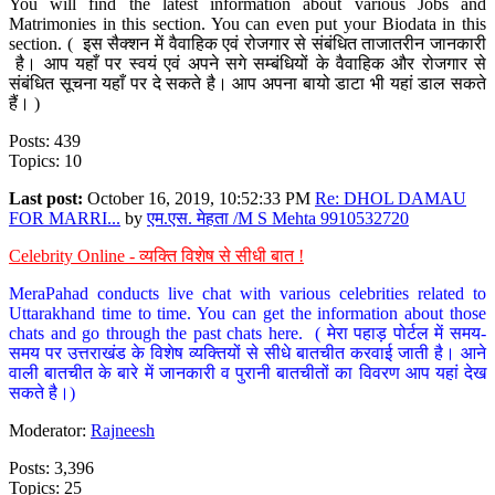
You will find the latest information about various Jobs and
Matrimonies in this section. You can even put your Biodata in this
section. ( इस सैक्शन में वैवाहिक एवं रोजगार से संबंधित ताजातरीन जानकारी
है। आप यहाँ पर स्वयं एवं अपने सगे सम्बंधियों के वैवाहिक और रोजगार से
संबंधित सूचना यहाँ पर दे सकते है। आप अपना बायो डाटा भी यहां डाल सकते
हैं। )
Posts: 439
Topics: 10
Last post:
October 16, 2019, 10:52:33 PM
Re: DHOL DAMAU
FOR MARRI...
by
एम.एस. मेहता /M S Mehta 9910532720
Celebrity Online - व्यक्ति विशेष से सीधी बात !
MeraPahad conducts live chat with various celebrities related to
Uttarakhand time to time. You can get the information about those
chats and go through the past chats here. ( मेरा पहाड़ पोर्टल में समय-
समय पर उत्तराखंड के विशेष व्यक्तियों से सीधे बातचीत करवाई जाती है। आने
वाली बातचीत के बारे में जानकारी व पुरानी बातचीतों का विवरण आप यहां देख
सकते है।)
Moderator:
Rajneesh
Posts: 3,396
Topics: 25