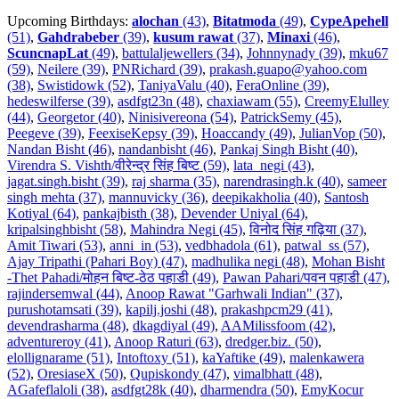
Upcoming Birthdays:
alochan
(43)
,
Bitatmoda
(49)
,
CypeApehell
(51)
,
Gahdrabeber
(39)
,
kusum rawat
(37)
,
Minaxi
(46)
,
ScuncnapLat
(49)
,
battulaljewellers (34)
,
Johnnynady (39)
,
mku67
(59)
,
Neilere (39)
,
PNRichard (39)
,
prakash.guapo@yahoo.com
(38)
,
Swistidowk (52)
,
TaniyaValu (40)
,
FeraOnline (39)
,
hedeswilferse (39)
,
asdfgt23n (48)
,
chaxiawam (55)
,
CreemyElulley
(44)
,
Georgetor (40)
,
Ninisivereona (54)
,
PatrickSemy (45)
,
Peegeve (39)
,
FeexiseKepsy (39)
,
Hoaccandy (49)
,
JulianVop (50)
,
Nandan Bisht (46)
,
nandanbisht (46)
,
Pankaj Singh Bisht (40)
,
Virendra S. Vishth/वीरेन्द्र सिंह बिष्ट (59)
,
lata_negi (43)
,
jagat.singh.bisht (39)
,
raj sharma (35)
,
narendrasingh.k (40)
,
sameer
singh mehta (37)
,
mannuvicky (36)
,
deepikakholia (40)
,
Santosh
Kotiyal (64)
,
pankajbisth (38)
,
Devender Uniyal (64)
,
kripalsinghbisht (58)
,
Mahindra Negi (45)
,
विनोद सिंह गढ़िया (37)
,
Amit Tiwari (53)
,
anni_in (53)
,
vedbhadola (61)
,
patwal_ss (57)
,
Ajay Tripathi (Pahari Boy) (47)
,
madhulika negi (48)
,
Mohan Bisht
-Thet Pahadi/मोहन बिष्ट-ठेठ पहाडी (49)
,
Pawan Pahari/पवन पहाडी (47)
,
rajindersemwal (44)
,
Anoop Rawat "Garhwali Indian" (37)
,
purushotamsati (39)
,
kapilj.joshi (48)
,
prakashpcm29 (41)
,
devendrasharma (48)
,
dkagdiyal (49)
,
AAMilissfoom (42)
,
adventureroy (41)
,
Anoop Raturi (63)
,
dredger.biz. (50)
,
elollignarame (51)
,
Intoftoxy (51)
,
kaYaftike (49)
,
malenkawera
(52)
,
OresiaseX (50)
,
Qupiskondy (47)
,
vimalbhatt (48)
,
AGafeflaloli (38)
,
asdfgt28k (40)
,
dharmendra (50)
,
EmyKocur