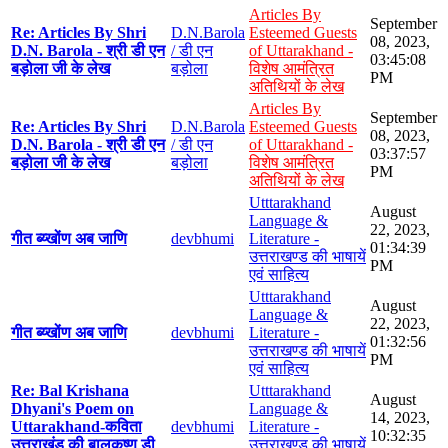
Articles By
September
Re: Articles By Shri
D.N.Barola
Esteemed Guests
08, 2023,
D.N. Barola - श्री डी एन
/ डी एन
of Uttarakhand -
03:45:08
बड़ोला जी के लेख
बड़ोला
विशेष आमंत्रित
PM
अतिथियों के लेख
Articles By
September
Re: Articles By Shri
D.N.Barola
Esteemed Guests
08, 2023,
D.N. Barola - श्री डी एन
/ डी एन
of Uttarakhand -
03:37:57
बड़ोला जी के लेख
बड़ोला
विशेष आमंत्रित
PM
अतिथियों के लेख
Utttarakhand
August
Language &
22, 2023,
गीत ब्य्खोंण अब जाणि
devbhumi
Literature -
01:34:39
उत्तराखण्ड की भाषायें
PM
एवं साहित्य
Utttarakhand
August
Language &
22, 2023,
गीत ब्य्खोंण अब जाणि
devbhumi
Literature -
01:32:56
उत्तराखण्ड की भाषायें
PM
एवं साहित्य
Re: Bal Krishana
Utttarakhand
August
Dhyani's Poem on
Language &
14, 2023,
Uttarakhand-कविता
devbhumi
Literature -
10:32:35
उत्तराखंड की बालकृष्ण डी
उत्तराखण्ड की भाषायें