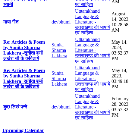
AM
ध्यानी
एवं साहित्य
Utttarakhand
August
Language &
14, 2023,
माया गीत
devbhumi
Literature -
10:28:58
उत्तराखण्ड की भाषायें
AM
एवं साहित्य
Utttarakhand
Re: Articles & Poem
May 14,
Sunita
Language &
by Sunita Sharma
2023,
Sharma
Literature -
Lakhera -सुनीता शर्मा
03:52:37
Lakhera
उत्तराखण्ड की भाषायें
लखेरा जी के कविताये
PM
एवं साहित्य
Utttarakhand
Re: Articles & Poem
May 14,
Sunita
Language &
by Sunita Sharma
2023,
Sharma
Literature -
Lakhera -सुनीता शर्मा
03:49:18
Lakhera
उत्तराखण्ड की भाषायें
लखेरा जी के कविताये
PM
एवं साहित्य
Utttarakhand
February
Language &
28, 2023,
कुछ लिखे पन्ने
devbhumi
Literature -
03:57:32
उत्तराखण्ड की भाषायें
PM
एवं साहित्य
Upcoming Calendar