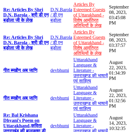
Articles By
September
Re: Articles By Shri
D.N.Barola
Esteemed Guests
08, 2023,
D.N. Barola - श्री डी एन
/ डी एन
of Uttarakhand -
03:45:08
बड़ोला जी के लेख
बड़ोला
विशेष आमंत्रित
PM
अतिथियों के लेख
Articles By
September
Re: Articles By Shri
D.N.Barola
Esteemed Guests
08, 2023,
D.N. Barola - श्री डी एन
/ डी एन
of Uttarakhand -
03:37:57
बड़ोला जी के लेख
बड़ोला
विशेष आमंत्रित
PM
अतिथियों के लेख
Utttarakhand
August
Language &
22, 2023,
गीत ब्य्खोंण अब जाणि
devbhumi
Literature -
01:34:39
उत्तराखण्ड की भाषायें
PM
एवं साहित्य
Utttarakhand
August
Language &
22, 2023,
गीत ब्य्खोंण अब जाणि
devbhumi
Literature -
01:32:56
उत्तराखण्ड की भाषायें
PM
एवं साहित्य
Re: Bal Krishana
Utttarakhand
August
Dhyani's Poem on
Language &
14, 2023,
Uttarakhand-कविता
devbhumi
Literature -
10:32:35
उत्तराखंड की बालकृष्ण डी
उत्तराखण्ड की भाषायें