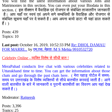
You will find the latest information about various Jobs and
Matrimonies in this section. You can even put your Biodata in this
section. ( इस सैक्शन में वैवाहिक एवं रोजगार से संबंधित ताजातरीन जानकारी
है। आप यहाँ पर स्वयं एवं अपने सगे सम्बंधियों के वैवाहिक और रोजगार से
संबंधित सूचना यहाँ पर दे सकते है। आप अपना बायो डाटा भी यहां डाल सकते
हैं। )
Posts: 439
Topics: 10
Last post:
October 16, 2019, 10:52:33 PM
Re: DHOL DAMAU
FOR MARRI...
by
एम.एस. मेहता /M S Mehta 9910532720
Celebrity Online - व्यक्ति विशेष से सीधी बात !
MeraPahad conducts live chat with various celebrities related to
Uttarakhand time to time. You can get the information about those
chats and go through the past chats here. ( मेरा पहाड़ पोर्टल में समय-
समय पर उत्तराखंड के विशेष व्यक्तियों से सीधे बातचीत करवाई जाती है। आने
वाली बातचीत के बारे में जानकारी व पुरानी बातचीतों का विवरण आप यहां देख
सकते है।)
Moderator:
Rajneesh
Posts: 3,396
Topics: 25