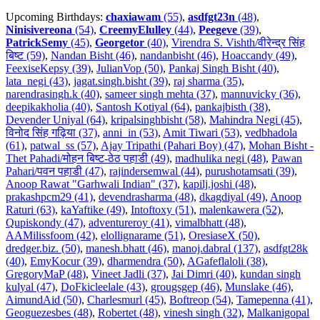
Upcoming Birthdays:
chaxiawam
(55)
,
asdfgt23n
(48)
,
Ninisivereona
(54)
,
CreemyElulley
(44)
,
Peegeve
(39)
,
PatrickSemy
(45)
,
Georgetor
(40)
,
Virendra S. Vishth/वीरेन्द्र सिंह
बिष्ट (59)
,
Nandan Bisht (46)
,
nandanbisht (46)
,
Hoaccandy (49)
,
FeexiseKepsy (39)
,
JulianVop (50)
,
Pankaj Singh Bisht (40)
,
lata_negi (43)
,
jagat.singh.bisht (39)
,
raj sharma (35)
,
narendrasingh.k (40)
,
sameer singh mehta (37)
,
mannuvicky (36)
,
deepikakholia (40)
,
Santosh Kotiyal (64)
,
pankajbisth (38)
,
Devender Uniyal (64)
,
kripalsinghbisht (58)
,
Mahindra Negi (45)
,
विनोद सिंह गढ़िया (37)
,
anni_in (53)
,
Amit Tiwari (53)
,
vedbhadola
(61)
,
patwal_ss (57)
,
Ajay Tripathi (Pahari Boy) (47)
,
Mohan Bisht -
Thet Pahadi/मोहन बिष्ट-ठेठ पहाडी (49)
,
madhulika negi (48)
,
Pawan
Pahari/पवन पहाडी (47)
,
rajindersemwal (44)
,
purushotamsati (39)
,
Anoop Rawat "Garhwali Indian" (37)
,
kapilj.joshi (48)
,
prakashpcm29 (41)
,
devendrasharma (48)
,
dkagdiyal (49)
,
Anoop
Raturi (63)
,
kaYaftike (49)
,
Intoftoxy (51)
,
malenkawera (52)
,
Qupiskondy (47)
,
adventureroy (41)
,
vimalbhatt (48)
,
AAMilissfoom (42)
,
elollignarame (51)
,
OresiaseX (50)
,
dredger.biz. (50)
,
manesh.bhatt (46)
,
manoj.dabral (137)
,
asdfgt28k
(40)
,
EmyKocur (39)
,
dharmendra (50)
,
AGafeflaloli (38)
,
GregoryMaP (48)
,
Vineet Jadli (37)
,
Jai Dimri (40)
,
kundan singh
kulyal (47)
,
DoFkicleelale (43)
,
grougsgep (46)
,
Munslake (46)
,
AimundAid (50)
,
Charlesmurl (45)
,
Boftreop (54)
,
Tamepenna (41)
,
Geoguezesbes (48)
,
Robertet (48)
,
vinesh singh (32)
,
Malkanigopal