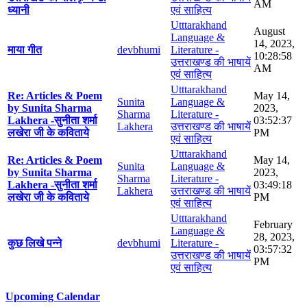
AM
ध्यानी
एवं साहित्य
Utttarakhand
August
Language &
14, 2023,
माया गीत
devbhumi
Literature -
10:28:58
उत्तराखण्ड की भाषायें
AM
एवं साहित्य
Utttarakhand
Re: Articles & Poem
May 14,
Sunita
Language &
by Sunita Sharma
2023,
Sharma
Literature -
Lakhera -सुनीता शर्मा
03:52:37
Lakhera
उत्तराखण्ड की भाषायें
लखेरा जी के कविताये
PM
एवं साहित्य
Utttarakhand
Re: Articles & Poem
May 14,
Sunita
Language &
by Sunita Sharma
2023,
Sharma
Literature -
Lakhera -सुनीता शर्मा
03:49:18
Lakhera
उत्तराखण्ड की भाषायें
लखेरा जी के कविताये
PM
एवं साहित्य
Utttarakhand
February
Language &
28, 2023,
कुछ लिखे पन्ने
devbhumi
Literature -
03:57:32
उत्तराखण्ड की भाषायें
PM
एवं साहित्य
Upcoming Calendar