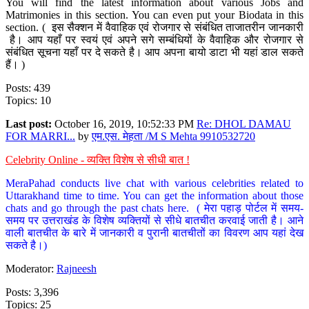
You will find the latest information about various Jobs and
Matrimonies in this section. You can even put your Biodata in this
section. ( इस सैक्शन में वैवाहिक एवं रोजगार से संबंधित ताजातरीन जानकारी
है। आप यहाँ पर स्वयं एवं अपने सगे सम्बंधियों के वैवाहिक और रोजगार से
संबंधित सूचना यहाँ पर दे सकते है। आप अपना बायो डाटा भी यहां डाल सकते
हैं। )
Posts: 439
Topics: 10
Last post:
October 16, 2019, 10:52:33 PM
Re: DHOL DAMAU
FOR MARRI...
by
एम.एस. मेहता /M S Mehta 9910532720
Celebrity Online - व्यक्ति विशेष से सीधी बात !
MeraPahad conducts live chat with various celebrities related to
Uttarakhand time to time. You can get the information about those
chats and go through the past chats here. ( मेरा पहाड़ पोर्टल में समय-
समय पर उत्तराखंड के विशेष व्यक्तियों से सीधे बातचीत करवाई जाती है। आने
वाली बातचीत के बारे में जानकारी व पुरानी बातचीतों का विवरण आप यहां देख
सकते है।)
Moderator:
Rajneesh
Posts: 3,396
Topics: 25