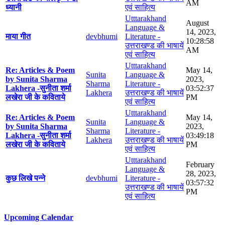
AM
ध्यानी
एवं साहित्य
Utttarakhand
August
Language &
14, 2023,
माया गीत
devbhumi
Literature -
10:28:58
उत्तराखण्ड की भाषायें
AM
एवं साहित्य
Utttarakhand
Re: Articles & Poem
May 14,
Sunita
Language &
by Sunita Sharma
2023,
Sharma
Literature -
Lakhera -सुनीता शर्मा
03:52:37
Lakhera
उत्तराखण्ड की भाषायें
लखेरा जी के कविताये
PM
एवं साहित्य
Utttarakhand
Re: Articles & Poem
May 14,
Sunita
Language &
by Sunita Sharma
2023,
Sharma
Literature -
Lakhera -सुनीता शर्मा
03:49:18
Lakhera
उत्तराखण्ड की भाषायें
लखेरा जी के कविताये
PM
एवं साहित्य
Utttarakhand
February
Language &
28, 2023,
कुछ लिखे पन्ने
devbhumi
Literature -
03:57:32
उत्तराखण्ड की भाषायें
PM
एवं साहित्य
Upcoming Calendar