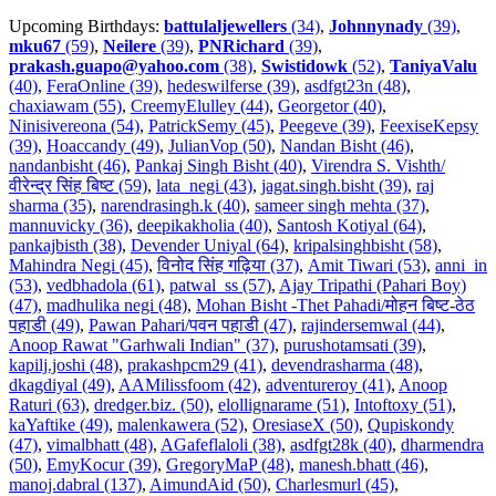
Upcoming Birthdays:
battulaljewellers
(34)
,
Johnnynady
(39)
,
mku67
(59)
,
Neilere
(39)
,
PNRichard
(39)
,
prakash.guapo@yahoo.com
(38)
,
Swistidowk
(52)
,
TaniyaValu
(40)
,
FeraOnline (39)
,
hedeswilferse (39)
,
asdfgt23n (48)
,
chaxiawam (55)
,
CreemyElulley (44)
,
Georgetor (40)
,
Ninisivereona (54)
,
PatrickSemy (45)
,
Peegeve (39)
,
FeexiseKepsy
(39)
,
Hoaccandy (49)
,
JulianVop (50)
,
Nandan Bisht (46)
,
nandanbisht (46)
,
Pankaj Singh Bisht (40)
,
Virendra S. Vishth/
वीरेन्द्र सिंह बिष्ट (59)
,
lata_negi (43)
,
jagat.singh.bisht (39)
,
raj
sharma (35)
,
narendrasingh.k (40)
,
sameer singh mehta (37)
,
mannuvicky (36)
,
deepikakholia (40)
,
Santosh Kotiyal (64)
,
pankajbisth (38)
,
Devender Uniyal (64)
,
kripalsinghbisht (58)
,
Mahindra Negi (45)
,
विनोद सिंह गढ़िया (37)
,
Amit Tiwari (53)
,
anni_in
(53)
,
vedbhadola (61)
,
patwal_ss (57)
,
Ajay Tripathi (Pahari Boy)
(47)
,
madhulika negi (48)
,
Mohan Bisht -Thet Pahadi/मोहन बिष्ट-ठेठ
पहाडी (49)
,
Pawan Pahari/पवन पहाडी (47)
,
rajindersemwal (44)
,
Anoop Rawat "Garhwali Indian" (37)
,
purushotamsati (39)
,
kapilj.joshi (48)
,
prakashpcm29 (41)
,
devendrasharma (48)
,
dkagdiyal (49)
,
AAMilissfoom (42)
,
adventureroy (41)
,
Anoop
Raturi (63)
,
dredger.biz. (50)
,
elollignarame (51)
,
Intoftoxy (51)
,
kaYaftike (49)
,
malenkawera (52)
,
OresiaseX (50)
,
Qupiskondy
(47)
,
vimalbhatt (48)
,
AGafeflaloli (38)
,
asdfgt28k (40)
,
dharmendra
(50)
,
EmyKocur (39)
,
GregoryMaP (48)
,
manesh.bhatt (46)
,
manoj.dabral (137)
,
AimundAid (50)
,
Charlesmurl (45)
,