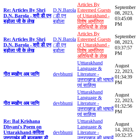
Articles By
September
Re: Articles By Shri
D.N.Barola
Esteemed Guests
08, 2023,
D.N. Barola - श्री डी एन
/ डी एन
of Uttarakhand -
03:45:08
बड़ोला जी के लेख
बड़ोला
विशेष आमंत्रित
PM
अतिथियों के लेख
Articles By
September
Re: Articles By Shri
D.N.Barola
Esteemed Guests
08, 2023,
D.N. Barola - श्री डी एन
/ डी एन
of Uttarakhand -
03:37:57
बड़ोला जी के लेख
बड़ोला
विशेष आमंत्रित
PM
अतिथियों के लेख
Utttarakhand
August
Language &
22, 2023,
गीत ब्य्खोंण अब जाणि
devbhumi
Literature -
01:34:39
उत्तराखण्ड की भाषायें
PM
एवं साहित्य
Utttarakhand
August
Language &
22, 2023,
गीत ब्य्खोंण अब जाणि
devbhumi
Literature -
01:32:56
उत्तराखण्ड की भाषायें
PM
एवं साहित्य
Re: Bal Krishana
Utttarakhand
August
Dhyani's Poem on
Language &
14, 2023,
Uttarakhand-कविता
devbhumi
Literature -
10:32:35
उत्तराखंड की बालकृष्ण डी
उत्तराखण्ड की भाषायें