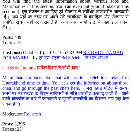
You will find the latest information about various Jobs and
Matrimonies in this section. You can even put your Biodata in this
section. ( इस सैक्शन में वैवाहिक एवं रोजगार से संबंधित ताजातरीन जानकारी
है। आप यहाँ पर स्वयं एवं अपने सगे सम्बंधियों के वैवाहिक और रोजगार से
संबंधित सूचना यहाँ पर दे सकते है। आप अपना बायो डाटा भी यहां डाल सकते
हैं। )
Posts: 439
Topics: 10
Last post:
October 16, 2019, 10:52:33 PM
Re: DHOL DAMAU
FOR MARRI...
by
एम.एस. मेहता /M S Mehta 9910532720
Celebrity Online - व्यक्ति विशेष से सीधी बात !
MeraPahad conducts live chat with various celebrities related to
Uttarakhand time to time. You can get the information about those
chats and go through the past chats here. ( मेरा पहाड़ पोर्टल में समय-
समय पर उत्तराखंड के विशेष व्यक्तियों से सीधे बातचीत करवाई जाती है। आने
वाली बातचीत के बारे में जानकारी व पुरानी बातचीतों का विवरण आप यहां देख
सकते है।)
Moderator:
Rajneesh
Posts: 3,396
Topics: 25