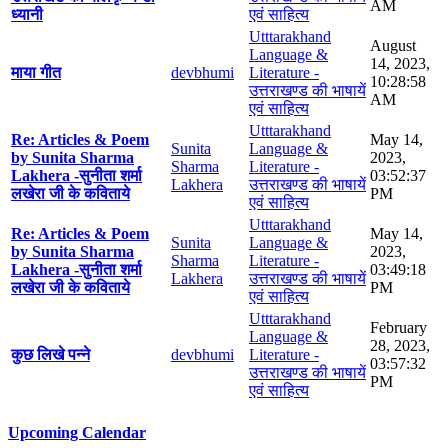
AM
ध्यानी
एवं साहित्य
Utttarakhand
August
Language &
14, 2023,
माया गीत
devbhumi
Literature -
10:28:58
उत्तराखण्ड की भाषायें
AM
एवं साहित्य
Utttarakhand
Re: Articles & Poem
May 14,
Sunita
Language &
by Sunita Sharma
2023,
Sharma
Literature -
Lakhera -सुनीता शर्मा
03:52:37
Lakhera
उत्तराखण्ड की भाषायें
लखेरा जी के कविताये
PM
एवं साहित्य
Utttarakhand
Re: Articles & Poem
May 14,
Sunita
Language &
by Sunita Sharma
2023,
Sharma
Literature -
Lakhera -सुनीता शर्मा
03:49:18
Lakhera
उत्तराखण्ड की भाषायें
लखेरा जी के कविताये
PM
एवं साहित्य
Utttarakhand
February
Language &
28, 2023,
कुछ लिखे पन्ने
devbhumi
Literature -
03:57:32
उत्तराखण्ड की भाषायें
PM
एवं साहित्य
Upcoming Calendar