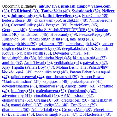
Upcoming Birthdays:
mku67
(59)
,
prakash.guapo@yahoo.com
(38)
,
PNRichard
(39)
,
TaniyaValu
(40)
,
Swistidowk
(52)
,
Neilere
(39)
,
Johnnynady
(39)
,
battulaljewellers
(34)
,
FeraOnline (39)
,
hedeswilferse (39)
,
chaxiawam (55)
,
asdfgt23n (48)
,
Ninisivereona
(54)
,
CreemyElulley (44)
,
Peegeve (39)
,
PatrickSemy (45)
,
Georgetor (40)
,
Virendra S. Vishth/वीरेन्द्र सिंह बिष्ट (59)
,
Nandan
Bisht (46)
,
nandanbisht (46)
,
Hoaccandy (49)
,
FeexiseKepsy (39)
,
JulianVop (50)
,
Pankaj Singh Bisht (40)
,
lata_negi (43)
,
jagat.singh.bisht (39)
,
raj sharma (35)
,
narendrasingh.k (40)
,
sameer
singh mehta (37)
,
mannuvicky (36)
,
deepikakholia (40)
,
Santosh
Kotiyal (64)
,
pankajbisth (38)
,
Devender Uniyal (64)
,
kripalsinghbisht (58)
,
Mahindra Negi (45)
,
विनोद सिंह गढ़िया (37)
,
anni_in (53)
,
Amit Tiwari (53)
,
vedbhadola (61)
,
patwal_ss (57)
,
Ajay Tripathi (Pahari Boy) (47)
,
Mohan Bisht -Thet Pahadi/मोहन
बिष्ट-ठेठ पहाडी (49)
,
madhulika negi (48)
,
Pawan Pahari/पवन पहाडी
(47)
,
rajindersemwal (44)
,
purushotamsati (39)
,
Anoop Rawat
"Garhwali Indian" (37)
,
kapilj.joshi (48)
,
prakashpcm29 (41)
,
devendrasharma (48)
,
dkagdiyal (49)
,
Anoop Raturi (63)
,
kaYaftike
(49)
,
Intoftoxy (51)
,
malenkawera (52)
,
Qupiskondy (47)
,
adventureroy (41)
,
vimalbhatt (48)
,
AAMilissfoom (42)
,
elollignarame (51)
,
OresiaseX (50)
,
dredger.biz. (50)
,
manesh.bhatt
(46)
,
manoj.dabral (137)
,
asdfgt28k (40)
,
EmyKocur (39)
,
dharmendra (50)
,
AGafeflaloli (38)
,
GregoryMaP (48)
,
Vineet Jadli
(37)
,
Jai Dimri (40)
,
kundan singh kulyal (47)
,
DoFkicleelale (43)
,