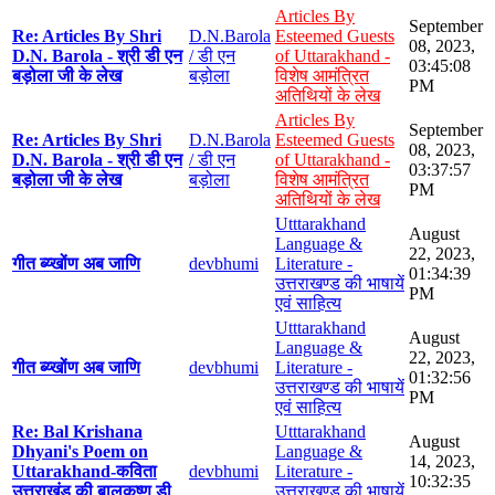
Articles By
September
Re: Articles By Shri
D.N.Barola
Esteemed Guests
08, 2023,
D.N. Barola - श्री डी एन
/ डी एन
of Uttarakhand -
03:45:08
बड़ोला जी के लेख
बड़ोला
विशेष आमंत्रित
PM
अतिथियों के लेख
Articles By
September
Re: Articles By Shri
D.N.Barola
Esteemed Guests
08, 2023,
D.N. Barola - श्री डी एन
/ डी एन
of Uttarakhand -
03:37:57
बड़ोला जी के लेख
बड़ोला
विशेष आमंत्रित
PM
अतिथियों के लेख
Utttarakhand
August
Language &
22, 2023,
गीत ब्य्खोंण अब जाणि
devbhumi
Literature -
01:34:39
उत्तराखण्ड की भाषायें
PM
एवं साहित्य
Utttarakhand
August
Language &
22, 2023,
गीत ब्य्खोंण अब जाणि
devbhumi
Literature -
01:32:56
उत्तराखण्ड की भाषायें
PM
एवं साहित्य
Re: Bal Krishana
Utttarakhand
August
Dhyani's Poem on
Language &
14, 2023,
Uttarakhand-कविता
devbhumi
Literature -
10:32:35
उत्तराखंड की बालकृष्ण डी
उत्तराखण्ड की भाषायें