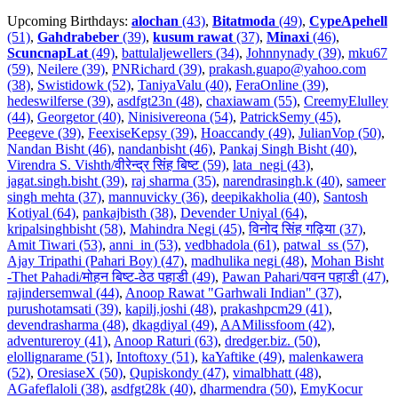
Upcoming Birthdays:
alochan
(43)
,
Bitatmoda
(49)
,
CypeApehell
(51)
,
Gahdrabeber
(39)
,
kusum rawat
(37)
,
Minaxi
(46)
,
ScuncnapLat
(49)
,
battulaljewellers (34)
,
Johnnynady (39)
,
mku67
(59)
,
Neilere (39)
,
PNRichard (39)
,
prakash.guapo@yahoo.com
(38)
,
Swistidowk (52)
,
TaniyaValu (40)
,
FeraOnline (39)
,
hedeswilferse (39)
,
asdfgt23n (48)
,
chaxiawam (55)
,
CreemyElulley
(44)
,
Georgetor (40)
,
Ninisivereona (54)
,
PatrickSemy (45)
,
Peegeve (39)
,
FeexiseKepsy (39)
,
Hoaccandy (49)
,
JulianVop (50)
,
Nandan Bisht (46)
,
nandanbisht (46)
,
Pankaj Singh Bisht (40)
,
Virendra S. Vishth/वीरेन्द्र सिंह बिष्ट (59)
,
lata_negi (43)
,
jagat.singh.bisht (39)
,
raj sharma (35)
,
narendrasingh.k (40)
,
sameer
singh mehta (37)
,
mannuvicky (36)
,
deepikakholia (40)
,
Santosh
Kotiyal (64)
,
pankajbisth (38)
,
Devender Uniyal (64)
,
kripalsinghbisht (58)
,
Mahindra Negi (45)
,
विनोद सिंह गढ़िया (37)
,
Amit Tiwari (53)
,
anni_in (53)
,
vedbhadola (61)
,
patwal_ss (57)
,
Ajay Tripathi (Pahari Boy) (47)
,
madhulika negi (48)
,
Mohan Bisht
-Thet Pahadi/मोहन बिष्ट-ठेठ पहाडी (49)
,
Pawan Pahari/पवन पहाडी (47)
,
rajindersemwal (44)
,
Anoop Rawat "Garhwali Indian" (37)
,
purushotamsati (39)
,
kapilj.joshi (48)
,
prakashpcm29 (41)
,
devendrasharma (48)
,
dkagdiyal (49)
,
AAMilissfoom (42)
,
adventureroy (41)
,
Anoop Raturi (63)
,
dredger.biz. (50)
,
elollignarame (51)
,
Intoftoxy (51)
,
kaYaftike (49)
,
malenkawera
(52)
,
OresiaseX (50)
,
Qupiskondy (47)
,
vimalbhatt (48)
,
AGafeflaloli (38)
,
asdfgt28k (40)
,
dharmendra (50)
,
EmyKocur