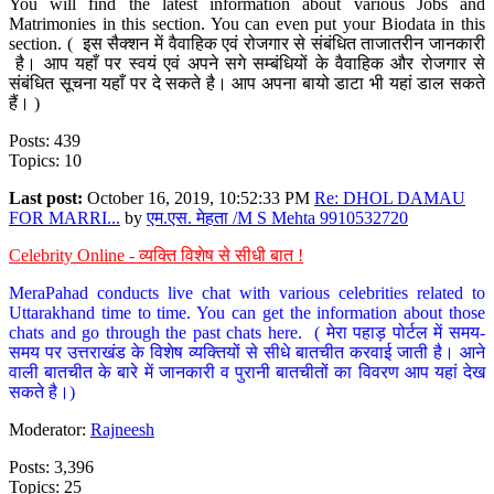
You will find the latest information about various Jobs and
Matrimonies in this section. You can even put your Biodata in this
section. ( इस सैक्शन में वैवाहिक एवं रोजगार से संबंधित ताजातरीन जानकारी
है। आप यहाँ पर स्वयं एवं अपने सगे सम्बंधियों के वैवाहिक और रोजगार से
संबंधित सूचना यहाँ पर दे सकते है। आप अपना बायो डाटा भी यहां डाल सकते
हैं। )
Posts: 439
Topics: 10
Last post:
October 16, 2019, 10:52:33 PM
Re: DHOL DAMAU
FOR MARRI...
by
एम.एस. मेहता /M S Mehta 9910532720
Celebrity Online - व्यक्ति विशेष से सीधी बात !
MeraPahad conducts live chat with various celebrities related to
Uttarakhand time to time. You can get the information about those
chats and go through the past chats here. ( मेरा पहाड़ पोर्टल में समय-
समय पर उत्तराखंड के विशेष व्यक्तियों से सीधे बातचीत करवाई जाती है। आने
वाली बातचीत के बारे में जानकारी व पुरानी बातचीतों का विवरण आप यहां देख
सकते है।)
Moderator:
Rajneesh
Posts: 3,396
Topics: 25