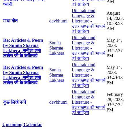
AM
ध्यानी
एवं साहित्य
Utttarakhand
August
Language &
14, 2023,
माया गीत
devbhumi
Literature -
10:28:58
उत्तराखण्ड की भाषायें
AM
एवं साहित्य
Utttarakhand
Re: Articles & Poem
May 14,
Sunita
Language &
by Sunita Sharma
2023,
Sharma
Literature -
Lakhera -सुनीता शर्मा
03:52:37
Lakhera
उत्तराखण्ड की भाषायें
लखेरा जी के कविताये
PM
एवं साहित्य
Utttarakhand
Re: Articles & Poem
May 14,
Sunita
Language &
by Sunita Sharma
2023,
Sharma
Literature -
Lakhera -सुनीता शर्मा
03:49:18
Lakhera
उत्तराखण्ड की भाषायें
लखेरा जी के कविताये
PM
एवं साहित्य
Utttarakhand
February
Language &
28, 2023,
कुछ लिखे पन्ने
devbhumi
Literature -
03:57:32
उत्तराखण्ड की भाषायें
PM
एवं साहित्य
Upcoming Calendar