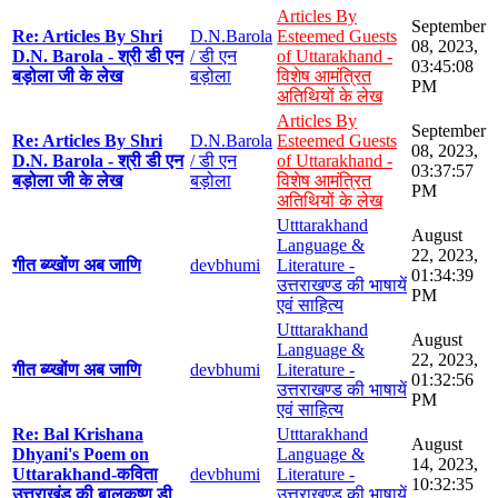
Articles By
September
Re: Articles By Shri
D.N.Barola
Esteemed Guests
08, 2023,
D.N. Barola - श्री डी एन
/ डी एन
of Uttarakhand -
03:45:08
बड़ोला जी के लेख
बड़ोला
विशेष आमंत्रित
PM
अतिथियों के लेख
Articles By
September
Re: Articles By Shri
D.N.Barola
Esteemed Guests
08, 2023,
D.N. Barola - श्री डी एन
/ डी एन
of Uttarakhand -
03:37:57
बड़ोला जी के लेख
बड़ोला
विशेष आमंत्रित
PM
अतिथियों के लेख
Utttarakhand
August
Language &
22, 2023,
गीत ब्य्खोंण अब जाणि
devbhumi
Literature -
01:34:39
उत्तराखण्ड की भाषायें
PM
एवं साहित्य
Utttarakhand
August
Language &
22, 2023,
गीत ब्य्खोंण अब जाणि
devbhumi
Literature -
01:32:56
उत्तराखण्ड की भाषायें
PM
एवं साहित्य
Re: Bal Krishana
Utttarakhand
August
Dhyani's Poem on
Language &
14, 2023,
Uttarakhand-कविता
devbhumi
Literature -
10:32:35
उत्तराखंड की बालकृष्ण डी
उत्तराखण्ड की भाषायें