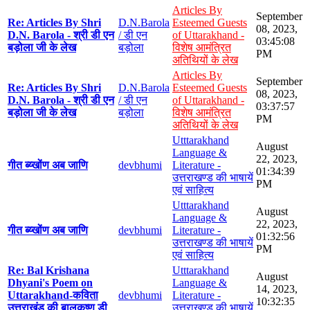
Articles By
September
Re: Articles By Shri
D.N.Barola
Esteemed Guests
08, 2023,
D.N. Barola - श्री डी एन
/ डी एन
of Uttarakhand -
03:45:08
बड़ोला जी के लेख
बड़ोला
विशेष आमंत्रित
PM
अतिथियों के लेख
Articles By
September
Re: Articles By Shri
D.N.Barola
Esteemed Guests
08, 2023,
D.N. Barola - श्री डी एन
/ डी एन
of Uttarakhand -
03:37:57
बड़ोला जी के लेख
बड़ोला
विशेष आमंत्रित
PM
अतिथियों के लेख
Utttarakhand
August
Language &
22, 2023,
गीत ब्य्खोंण अब जाणि
devbhumi
Literature -
01:34:39
उत्तराखण्ड की भाषायें
PM
एवं साहित्य
Utttarakhand
August
Language &
22, 2023,
गीत ब्य्खोंण अब जाणि
devbhumi
Literature -
01:32:56
उत्तराखण्ड की भाषायें
PM
एवं साहित्य
Re: Bal Krishana
Utttarakhand
August
Dhyani's Poem on
Language &
14, 2023,
Uttarakhand-कविता
devbhumi
Literature -
10:32:35
उत्तराखंड की बालकृष्ण डी
उत्तराखण्ड की भाषायें