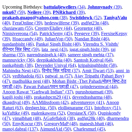
Upcoming Birthdays:
battulaljewellers
(34)
,
Johnnynady
(39)
,
mku67
(59)
,
Neilere
(39)
,
PNRichard
(39)
,
prakash.guapo@yahoo.com
(38)
,
Swistidowk
(52)
,
TaniyaValu
(40)
,
FeraOnline (39)
,
hedeswilferse (39)
,
asdfgt23n (48)
,
chaxiawam (55)
,
CreemyElulley (44)
,
Georgetor (40)
,
Ninisivereona (54)
,
PatrickSemy (45)
,
Peegeve (39)
,
FeexiseKepsy
(39)
,
Hoaccandy (49)
,
JulianVop (50)
,
Nandan Bisht (46)
,
nandanbisht (46)
,
Pankaj Singh Bisht (40)
,
Virendra S. Vishth/
वीरेन्द्र सिंह बिष्ट (59)
,
lata_negi (43)
,
jagat.singh.bisht (39)
,
raj
sharma (35)
,
narendrasingh.k (40)
,
sameer singh mehta (37)
,
mannuvicky (36)
,
deepikakholia (40)
,
Santosh Kotiyal (64)
,
pankajbisth (38)
,
Devender Uniyal (64)
,
kripalsinghbisht (58)
,
Mahindra Negi (45)
,
विनोद सिंह गढ़िया (37)
,
Amit Tiwari (53)
,
anni_in
(53)
,
vedbhadola (61)
,
patwal_ss (57)
,
Ajay Tripathi (Pahari Boy)
(47)
,
madhulika negi (48)
,
Mohan Bisht -Thet Pahadi/मोहन बिष्ट-ठेठ
पहाडी (49)
,
Pawan Pahari/पवन पहाडी (47)
,
rajindersemwal (44)
,
Anoop Rawat "Garhwali Indian" (37)
,
purushotamsati (39)
,
kapilj.joshi (48)
,
prakashpcm29 (41)
,
devendrasharma (48)
,
dkagdiyal (49)
,
AAMilissfoom (42)
,
adventureroy (41)
,
Anoop
Raturi (63)
,
dredger.biz. (50)
,
elollignarame (51)
,
Intoftoxy (51)
,
kaYaftike (49)
,
malenkawera (52)
,
OresiaseX (50)
,
Qupiskondy
(47)
,
vimalbhatt (48)
,
AGafeflaloli (38)
,
asdfgt28k (40)
,
dharmendra
(50)
,
EmyKocur (39)
,
GregoryMaP (48)
,
manesh.bhatt (46)
,
manoj.dabral (137)
,
AimundAid (50)
,
Charlesmurl (45)
,