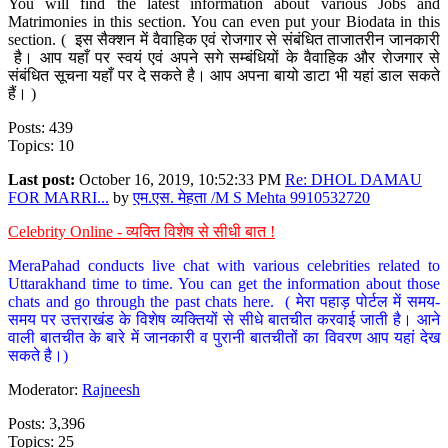
You will find the latest information about various Jobs and
Matrimonies in this section. You can even put your Biodata in this
section. ( इस सैक्शन में वैवाहिक एवं रोजगार से संबंधित ताजातरीन जानकारी
है। आप यहाँ पर स्वयं एवं अपने सगे सम्बंधियों के वैवाहिक और रोजगार से
संबंधित सूचना यहाँ पर दे सकते है। आप अपना बायो डाटा भी यहां डाल सकते
हैं। )
Posts: 439
Topics: 10
Last post:
October 16, 2019, 10:52:33 PM
Re: DHOL DAMAU
FOR MARRI...
by
एम.एस. मेहता /M S Mehta 9910532720
Celebrity Online - व्यक्ति विशेष से सीधी बात !
MeraPahad conducts live chat with various celebrities related to
Uttarakhand time to time. You can get the information about those
chats and go through the past chats here. ( मेरा पहाड़ पोर्टल में समय-
समय पर उत्तराखंड के विशेष व्यक्तियों से सीधे बातचीत करवाई जाती है। आने
वाली बातचीत के बारे में जानकारी व पुरानी बातचीतों का विवरण आप यहां देख
सकते है।)
Moderator:
Rajneesh
Posts: 3,396
Topics: 25