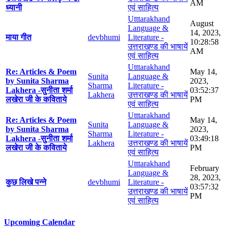
AM
ध्यानी
एवं साहित्य
Utttarakhand
August
Language &
14, 2023,
माया गीत
devbhumi
Literature -
10:28:58
उत्तराखण्ड की भाषायें
AM
एवं साहित्य
Utttarakhand
Re: Articles & Poem
May 14,
Sunita
Language &
by Sunita Sharma
2023,
Sharma
Literature -
Lakhera -सुनीता शर्मा
03:52:37
Lakhera
उत्तराखण्ड की भाषायें
लखेरा जी के कविताये
PM
एवं साहित्य
Utttarakhand
Re: Articles & Poem
May 14,
Sunita
Language &
by Sunita Sharma
2023,
Sharma
Literature -
Lakhera -सुनीता शर्मा
03:49:18
Lakhera
उत्तराखण्ड की भाषायें
लखेरा जी के कविताये
PM
एवं साहित्य
Utttarakhand
February
Language &
28, 2023,
कुछ लिखे पन्ने
devbhumi
Literature -
03:57:32
उत्तराखण्ड की भाषायें
PM
एवं साहित्य
Upcoming Calendar