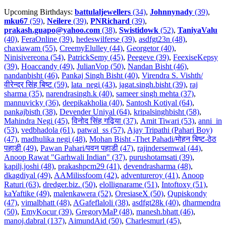
Upcoming Birthdays:
battulaljewellers
(34)
,
Johnnynady
(39)
,
mku67
(59)
,
Neilere
(39)
,
PNRichard
(39)
,
prakash.guapo@yahoo.com
(38)
,
Swistidowk
(52)
,
TaniyaValu
(40)
,
FeraOnline (39)
,
hedeswilferse (39)
,
asdfgt23n (48)
,
chaxiawam (55)
,
CreemyElulley (44)
,
Georgetor (40)
,
Ninisivereona (54)
,
PatrickSemy (45)
,
Peegeve (39)
,
FeexiseKepsy
(39)
,
Hoaccandy (49)
,
JulianVop (50)
,
Nandan Bisht (46)
,
nandanbisht (46)
,
Pankaj Singh Bisht (40)
,
Virendra S. Vishth/
वीरेन्द्र सिंह बिष्ट (59)
,
lata_negi (43)
,
jagat.singh.bisht (39)
,
raj
sharma (35)
,
narendrasingh.k (40)
,
sameer singh mehta (37)
,
mannuvicky (36)
,
deepikakholia (40)
,
Santosh Kotiyal (64)
,
pankajbisth (38)
,
Devender Uniyal (64)
,
kripalsinghbisht (58)
,
Mahindra Negi (45)
,
विनोद सिंह गढ़िया (37)
,
Amit Tiwari (53)
,
anni_in
(53)
,
vedbhadola (61)
,
patwal_ss (57)
,
Ajay Tripathi (Pahari Boy)
(47)
,
madhulika negi (48)
,
Mohan Bisht -Thet Pahadi/मोहन बिष्ट-ठेठ
पहाडी (49)
,
Pawan Pahari/पवन पहाडी (47)
,
rajindersemwal (44)
,
Anoop Rawat "Garhwali Indian" (37)
,
purushotamsati (39)
,
kapilj.joshi (48)
,
prakashpcm29 (41)
,
devendrasharma (48)
,
dkagdiyal (49)
,
AAMilissfoom (42)
,
adventureroy (41)
,
Anoop
Raturi (63)
,
dredger.biz. (50)
,
elollignarame (51)
,
Intoftoxy (51)
,
kaYaftike (49)
,
malenkawera (52)
,
OresiaseX (50)
,
Qupiskondy
(47)
,
vimalbhatt (48)
,
AGafeflaloli (38)
,
asdfgt28k (40)
,
dharmendra
(50)
,
EmyKocur (39)
,
GregoryMaP (48)
,
manesh.bhatt (46)
,
manoj.dabral (137)
,
AimundAid (50)
,
Charlesmurl (45)
,