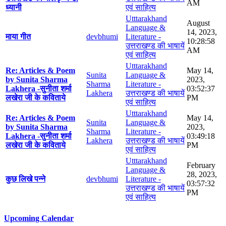
AM
ध्यानी
एवं साहित्य
Utttarakhand
August
Language &
14, 2023,
माया गीत
devbhumi
Literature -
10:28:58
उत्तराखण्ड की भाषायें
AM
एवं साहित्य
Utttarakhand
Re: Articles & Poem
May 14,
Sunita
Language &
by Sunita Sharma
2023,
Sharma
Literature -
Lakhera -सुनीता शर्मा
03:52:37
Lakhera
उत्तराखण्ड की भाषायें
लखेरा जी के कविताये
PM
एवं साहित्य
Utttarakhand
Re: Articles & Poem
May 14,
Sunita
Language &
by Sunita Sharma
2023,
Sharma
Literature -
Lakhera -सुनीता शर्मा
03:49:18
Lakhera
उत्तराखण्ड की भाषायें
लखेरा जी के कविताये
PM
एवं साहित्य
Utttarakhand
February
Language &
28, 2023,
कुछ लिखे पन्ने
devbhumi
Literature -
03:57:32
उत्तराखण्ड की भाषायें
PM
एवं साहित्य
Upcoming Calendar