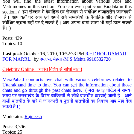
You will find the latest information about various Jobs and
Matrimonies in this section. You can even put your Biodata in this
section. ( इस सैक्शन में वैवाहिक एवं रोजगार से संबंधित ताजातरीन जानकारी
है। आप यहाँ पर स्वयं एवं अपने सगे सम्बंधियों के वैवाहिक और रोजगार से
संबंधित सूचना यहाँ पर दे सकते है। आप अपना बायो डाटा भी यहां डाल सकते
हैं। )
Posts: 439
Topics: 10
Last post:
October 16, 2019, 10:52:33 PM
Re: DHOL DAMAU
FOR MARRI...
by
एम.एस. मेहता /M S Mehta 9910532720
Celebrity Online - व्यक्ति विशेष से सीधी बात !
MeraPahad conducts live chat with various celebrities related to
Uttarakhand time to time. You can get the information about those
chats and go through the past chats here. ( मेरा पहाड़ पोर्टल में समय-
समय पर उत्तराखंड के विशेष व्यक्तियों से सीधे बातचीत करवाई जाती है। आने
वाली बातचीत के बारे में जानकारी व पुरानी बातचीतों का विवरण आप यहां देख
सकते है।)
Moderator:
Rajneesh
Posts: 3,396
Topics: 25