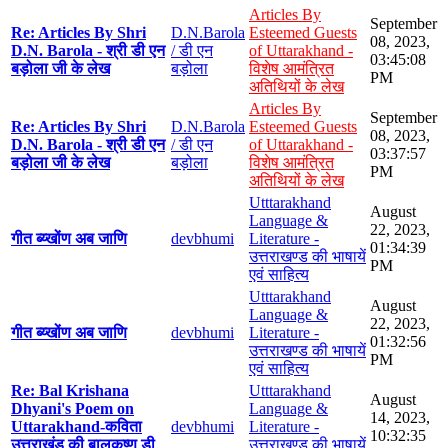
Articles By
September
Re: Articles By Shri
D.N.Barola
Esteemed Guests
08, 2023,
D.N. Barola - श्री डी एन
/ डी एन
of Uttarakhand -
03:45:08
बड़ोला जी के लेख
बड़ोला
विशेष आमंत्रित
PM
अतिथियों के लेख
Articles By
September
Re: Articles By Shri
D.N.Barola
Esteemed Guests
08, 2023,
D.N. Barola - श्री डी एन
/ डी एन
of Uttarakhand -
03:37:57
बड़ोला जी के लेख
बड़ोला
विशेष आमंत्रित
PM
अतिथियों के लेख
Utttarakhand
August
Language &
22, 2023,
गीत ब्य्खोंण अब जाणि
devbhumi
Literature -
01:34:39
उत्तराखण्ड की भाषायें
PM
एवं साहित्य
Utttarakhand
August
Language &
22, 2023,
गीत ब्य्खोंण अब जाणि
devbhumi
Literature -
01:32:56
उत्तराखण्ड की भाषायें
PM
एवं साहित्य
Re: Bal Krishana
Utttarakhand
August
Dhyani's Poem on
Language &
14, 2023,
Uttarakhand-कविता
devbhumi
Literature -
10:32:35
उत्तराखंड की बालकृष्ण डी
उत्तराखण्ड की भाषायें