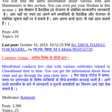
You will find the latest information about various Jobs and
Matrimonies in this section. You can even put your Biodata in this
section. ( इस सैक्शन में वैवाहिक एवं रोजगार से संबंधित ताजातरीन जानकारी
है। आप यहाँ पर स्वयं एवं अपने सगे सम्बंधियों के वैवाहिक और रोजगार से
संबंधित सूचना यहाँ पर दे सकते है। आप अपना बायो डाटा भी यहां डाल सकते
हैं। )
Posts: 439
Topics: 10
Last post:
October 16, 2019, 10:52:33 PM
Re: DHOL DAMAU
FOR MARRI...
by
एम.एस. मेहता /M S Mehta 9910532720
Celebrity Online - व्यक्ति विशेष से सीधी बात !
MeraPahad conducts live chat with various celebrities related to
Uttarakhand time to time. You can get the information about those
chats and go through the past chats here. ( मेरा पहाड़ पोर्टल में समय-
समय पर उत्तराखंड के विशेष व्यक्तियों से सीधे बातचीत करवाई जाती है। आने
वाली बातचीत के बारे में जानकारी व पुरानी बातचीतों का विवरण आप यहां देख
सकते है।)
Moderator:
Rajneesh
Posts: 3,396
Topics: 25