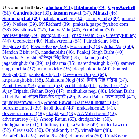
Upcoming Birthdays:
alochan
(43)
,
Bitatmoda
(49)
,
CypeApehell
(51)
,
Gahdrabeber
(39)
,
kusum rawat
(37)
,
Minaxi
(46)
,
ScuncnapLat
(49)
,
battulaljewellers (34)
,
Johnnynady (39)
,
mku67
(59)
,
Neilere (39)
,
PNRichard (39)
,
prakash.guapo@yahoo.com
(38)
,
Swistidowk (52)
,
TaniyaValu (40)
,
FeraOnline (39)
,
hedeswilferse (39)
,
asdfgt23n (48)
,
chaxiawam (55)
,
CreemyElulley
(44)
,
Georgetor (40)
,
Ninisivereona (54)
,
PatrickSemy (45)
,
Peegeve (39)
,
FeexiseKepsy (39)
,
Hoaccandy (49)
,
JulianVop (50)
,
Nandan Bisht (46)
,
nandanbisht (46)
,
Pankaj Singh Bisht (40)
,
Virendra S. Vishth/वीरेन्द्र सिंह बिष्ट (59)
,
lata_negi (43)
,
jagat.singh.bisht (39)
,
raj sharma (35)
,
narendrasingh.k (40)
,
sameer
singh mehta (37)
,
mannuvicky (36)
,
deepikakholia (40)
,
Santosh
Kotiyal (64)
,
pankajbisth (38)
,
Devender Uniyal (64)
,
kripalsinghbisht (58)
,
Mahindra Negi (45)
,
विनोद सिंह गढ़िया (37)
,
Amit Tiwari (53)
,
anni_in (53)
,
vedbhadola (61)
,
patwal_ss (57)
,
Ajay Tripathi (Pahari Boy) (47)
,
madhulika negi (48)
,
Mohan Bisht
-Thet Pahadi/मोहन बिष्ट-ठेठ पहाडी (49)
,
Pawan Pahari/पवन पहाडी (47)
,
rajindersemwal (44)
,
Anoop Rawat "Garhwali Indian" (37)
,
purushotamsati (39)
,
kapilj.joshi (48)
,
prakashpcm29 (41)
,
devendrasharma (48)
,
dkagdiyal (49)
,
AAMilissfoom (42)
,
adventureroy (41)
,
Anoop Raturi (63)
,
dredger.biz. (50)
,
elollignarame (51)
,
Intoftoxy (51)
,
kaYaftike (49)
,
malenkawera
(52)
,
OresiaseX (50)
,
Qupiskondy (47)
,
vimalbhatt (48)
,
AGafeflaloli (38)
,
asdfgt28k (40)
,
dharmendra (50)
,
EmyKocur