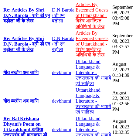
Articles By
September
Re: Articles By Shri
D.N.Barola
Esteemed Guests
08, 2023,
D.N. Barola - श्री डी एन
/ डी एन
of Uttarakhand -
03:45:08
बड़ोला जी के लेख
बड़ोला
विशेष आमंत्रित
PM
अतिथियों के लेख
Articles By
September
Re: Articles By Shri
D.N.Barola
Esteemed Guests
08, 2023,
D.N. Barola - श्री डी एन
/ डी एन
of Uttarakhand -
03:37:57
बड़ोला जी के लेख
बड़ोला
विशेष आमंत्रित
PM
अतिथियों के लेख
Utttarakhand
August
Language &
22, 2023,
गीत ब्य्खोंण अब जाणि
devbhumi
Literature -
01:34:39
उत्तराखण्ड की भाषायें
PM
एवं साहित्य
Utttarakhand
August
Language &
22, 2023,
गीत ब्य्खोंण अब जाणि
devbhumi
Literature -
01:32:56
उत्तराखण्ड की भाषायें
PM
एवं साहित्य
Re: Bal Krishana
Utttarakhand
August
Dhyani's Poem on
Language &
14, 2023,
Uttarakhand-कविता
devbhumi
Literature -
10:32:35
उत्तराखंड की बालकृष्ण डी
उत्तराखण्ड की भाषायें