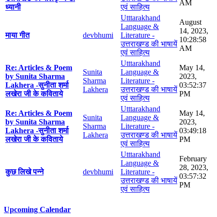
AM
ध्यानी
एवं साहित्य
Utttarakhand
August
Language &
14, 2023,
माया गीत
devbhumi
Literature -
10:28:58
उत्तराखण्ड की भाषायें
AM
एवं साहित्य
Utttarakhand
Re: Articles & Poem
May 14,
Sunita
Language &
by Sunita Sharma
2023,
Sharma
Literature -
Lakhera -सुनीता शर्मा
03:52:37
Lakhera
उत्तराखण्ड की भाषायें
लखेरा जी के कविताये
PM
एवं साहित्य
Utttarakhand
Re: Articles & Poem
May 14,
Sunita
Language &
by Sunita Sharma
2023,
Sharma
Literature -
Lakhera -सुनीता शर्मा
03:49:18
Lakhera
उत्तराखण्ड की भाषायें
लखेरा जी के कविताये
PM
एवं साहित्य
Utttarakhand
February
Language &
28, 2023,
कुछ लिखे पन्ने
devbhumi
Literature -
03:57:32
उत्तराखण्ड की भाषायें
PM
एवं साहित्य
Upcoming Calendar