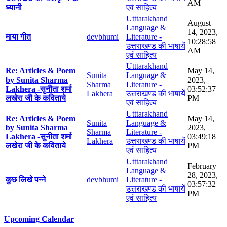
AM
ध्यानी
एवं साहित्य
Utttarakhand
August
Language &
14, 2023,
माया गीत
devbhumi
Literature -
10:28:58
उत्तराखण्ड की भाषायें
AM
एवं साहित्य
Utttarakhand
Re: Articles & Poem
May 14,
Sunita
Language &
by Sunita Sharma
2023,
Sharma
Literature -
Lakhera -सुनीता शर्मा
03:52:37
Lakhera
उत्तराखण्ड की भाषायें
लखेरा जी के कविताये
PM
एवं साहित्य
Utttarakhand
Re: Articles & Poem
May 14,
Sunita
Language &
by Sunita Sharma
2023,
Sharma
Literature -
Lakhera -सुनीता शर्मा
03:49:18
Lakhera
उत्तराखण्ड की भाषायें
लखेरा जी के कविताये
PM
एवं साहित्य
Utttarakhand
February
Language &
28, 2023,
कुछ लिखे पन्ने
devbhumi
Literature -
03:57:32
उत्तराखण्ड की भाषायें
PM
एवं साहित्य
Upcoming Calendar