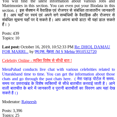
You will find the latest information about various Jobs and
Matrimonies in this section. You can even put your Biodata in this
section. ( इस सैक्शन में वैवाहिक एवं रोजगार से संबंधित ताजातरीन जानकारी
है। आप यहाँ पर स्वयं एवं अपने सगे सम्बंधियों के वैवाहिक और रोजगार से
संबंधित सूचना यहाँ पर दे सकते है। आप अपना बायो डाटा भी यहां डाल सकते
हैं। )
Posts: 439
Topics: 10
Last post:
October 16, 2019, 10:52:33 PM
Re: DHOL DAMAU
FOR MARRI...
by
एम.एस. मेहता /M S Mehta 9910532720
Celebrity Online - व्यक्ति विशेष से सीधी बात !
MeraPahad conducts live chat with various celebrities related to
Uttarakhand time to time. You can get the information about those
chats and go through the past chats here. ( मेरा पहाड़ पोर्टल में समय-
समय पर उत्तराखंड के विशेष व्यक्तियों से सीधे बातचीत करवाई जाती है। आने
वाली बातचीत के बारे में जानकारी व पुरानी बातचीतों का विवरण आप यहां देख
सकते है।)
Moderator:
Rajneesh
Posts: 3,396
Topics: 25