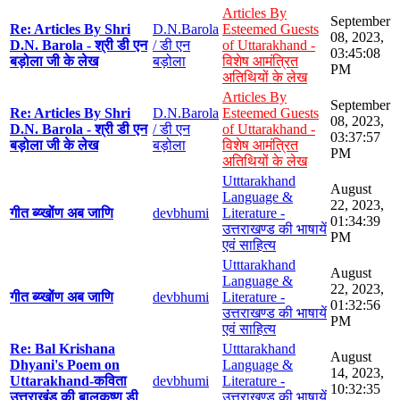
Articles By
September
Re: Articles By Shri
D.N.Barola
Esteemed Guests
08, 2023,
D.N. Barola - श्री डी एन
/ डी एन
of Uttarakhand -
03:45:08
बड़ोला जी के लेख
बड़ोला
विशेष आमंत्रित
PM
अतिथियों के लेख
Articles By
September
Re: Articles By Shri
D.N.Barola
Esteemed Guests
08, 2023,
D.N. Barola - श्री डी एन
/ डी एन
of Uttarakhand -
03:37:57
बड़ोला जी के लेख
बड़ोला
विशेष आमंत्रित
PM
अतिथियों के लेख
Utttarakhand
August
Language &
22, 2023,
गीत ब्य्खोंण अब जाणि
devbhumi
Literature -
01:34:39
उत्तराखण्ड की भाषायें
PM
एवं साहित्य
Utttarakhand
August
Language &
22, 2023,
गीत ब्य्खोंण अब जाणि
devbhumi
Literature -
01:32:56
उत्तराखण्ड की भाषायें
PM
एवं साहित्य
Re: Bal Krishana
Utttarakhand
August
Dhyani's Poem on
Language &
14, 2023,
Uttarakhand-कविता
devbhumi
Literature -
10:32:35
उत्तराखंड की बालकृष्ण डी
उत्तराखण्ड की भाषायें