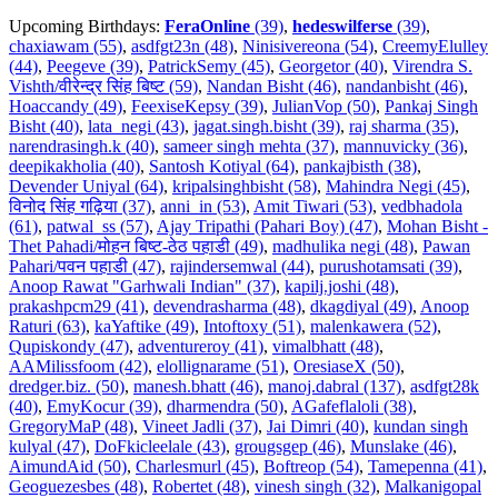
Upcoming Birthdays:
FeraOnline
(39)
,
hedeswilferse
(39)
,
chaxiawam (55)
,
asdfgt23n (48)
,
Ninisivereona (54)
,
CreemyElulley
(44)
,
Peegeve (39)
,
PatrickSemy (45)
,
Georgetor (40)
,
Virendra S.
Vishth/वीरेन्द्र सिंह बिष्ट (59)
,
Nandan Bisht (46)
,
nandanbisht (46)
,
Hoaccandy (49)
,
FeexiseKepsy (39)
,
JulianVop (50)
,
Pankaj Singh
Bisht (40)
,
lata_negi (43)
,
jagat.singh.bisht (39)
,
raj sharma (35)
,
narendrasingh.k (40)
,
sameer singh mehta (37)
,
mannuvicky (36)
,
deepikakholia (40)
,
Santosh Kotiyal (64)
,
pankajbisth (38)
,
Devender Uniyal (64)
,
kripalsinghbisht (58)
,
Mahindra Negi (45)
,
विनोद सिंह गढ़िया (37)
,
anni_in (53)
,
Amit Tiwari (53)
,
vedbhadola
(61)
,
patwal_ss (57)
,
Ajay Tripathi (Pahari Boy) (47)
,
Mohan Bisht -
Thet Pahadi/मोहन बिष्ट-ठेठ पहाडी (49)
,
madhulika negi (48)
,
Pawan
Pahari/पवन पहाडी (47)
,
rajindersemwal (44)
,
purushotamsati (39)
,
Anoop Rawat "Garhwali Indian" (37)
,
kapilj.joshi (48)
,
prakashpcm29 (41)
,
devendrasharma (48)
,
dkagdiyal (49)
,
Anoop
Raturi (63)
,
kaYaftike (49)
,
Intoftoxy (51)
,
malenkawera (52)
,
Qupiskondy (47)
,
adventureroy (41)
,
vimalbhatt (48)
,
AAMilissfoom (42)
,
elollignarame (51)
,
OresiaseX (50)
,
dredger.biz. (50)
,
manesh.bhatt (46)
,
manoj.dabral (137)
,
asdfgt28k
(40)
,
EmyKocur (39)
,
dharmendra (50)
,
AGafeflaloli (38)
,
GregoryMaP (48)
,
Vineet Jadli (37)
,
Jai Dimri (40)
,
kundan singh
kulyal (47)
,
DoFkicleelale (43)
,
grougsgep (46)
,
Munslake (46)
,
AimundAid (50)
,
Charlesmurl (45)
,
Boftreop (54)
,
Tamepenna (41)
,
Geoguezesbes (48)
,
Robertet (48)
,
vinesh singh (32)
,
Malkanigopal