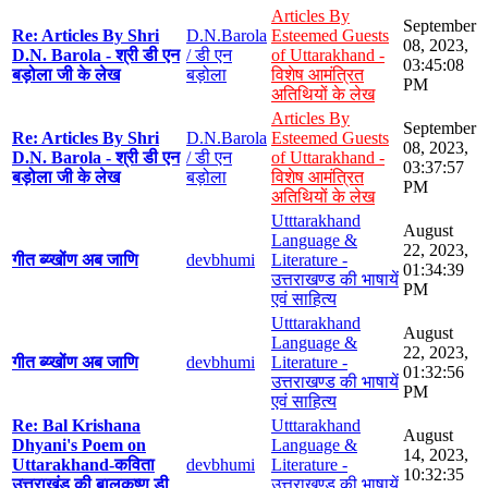
Articles By
September
Re: Articles By Shri
D.N.Barola
Esteemed Guests
08, 2023,
D.N. Barola - श्री डी एन
/ डी एन
of Uttarakhand -
03:45:08
बड़ोला जी के लेख
बड़ोला
विशेष आमंत्रित
PM
अतिथियों के लेख
Articles By
September
Re: Articles By Shri
D.N.Barola
Esteemed Guests
08, 2023,
D.N. Barola - श्री डी एन
/ डी एन
of Uttarakhand -
03:37:57
बड़ोला जी के लेख
बड़ोला
विशेष आमंत्रित
PM
अतिथियों के लेख
Utttarakhand
August
Language &
22, 2023,
गीत ब्य्खोंण अब जाणि
devbhumi
Literature -
01:34:39
उत्तराखण्ड की भाषायें
PM
एवं साहित्य
Utttarakhand
August
Language &
22, 2023,
गीत ब्य्खोंण अब जाणि
devbhumi
Literature -
01:32:56
उत्तराखण्ड की भाषायें
PM
एवं साहित्य
Re: Bal Krishana
Utttarakhand
August
Dhyani's Poem on
Language &
14, 2023,
Uttarakhand-कविता
devbhumi
Literature -
10:32:35
उत्तराखंड की बालकृष्ण डी
उत्तराखण्ड की भाषायें