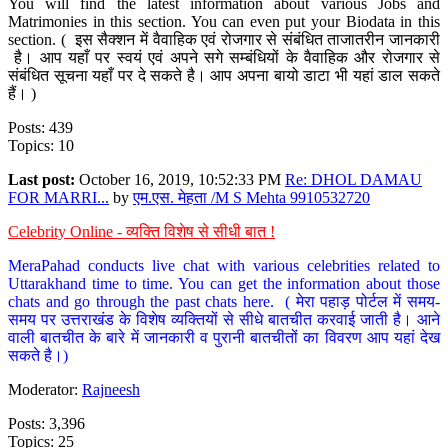
You will find the latest information about various Jobs and
Matrimonies in this section. You can even put your Biodata in this
section. ( इस सैक्शन में वैवाहिक एवं रोजगार से संबंधित ताजातरीन जानकारी
है। आप यहाँ पर स्वयं एवं अपने सगे सम्बंधियों के वैवाहिक और रोजगार से
संबंधित सूचना यहाँ पर दे सकते है। आप अपना बायो डाटा भी यहां डाल सकते
हैं। )
Posts: 439
Topics: 10
Last post:
October 16, 2019, 10:52:33 PM
Re: DHOL DAMAU
FOR MARRI...
by
एम.एस. मेहता /M S Mehta 9910532720
Celebrity Online - व्यक्ति विशेष से सीधी बात !
MeraPahad conducts live chat with various celebrities related to
Uttarakhand time to time. You can get the information about those
chats and go through the past chats here. ( मेरा पहाड़ पोर्टल में समय-
समय पर उत्तराखंड के विशेष व्यक्तियों से सीधे बातचीत करवाई जाती है। आने
वाली बातचीत के बारे में जानकारी व पुरानी बातचीतों का विवरण आप यहां देख
सकते है।)
Moderator:
Rajneesh
Posts: 3,396
Topics: 25