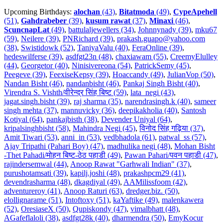
Upcoming Birthdays:
alochan
(43)
,
Bitatmoda
(49)
,
CypeApehell
(51)
,
Gahdrabeber
(39)
,
kusum rawat
(37)
,
Minaxi
(46)
,
ScuncnapLat
(49)
,
battulaljewellers (34)
,
Johnnynady (39)
,
mku67
(59)
,
Neilere (39)
,
PNRichard (39)
,
prakash.guapo@yahoo.com
(38)
,
Swistidowk (52)
,
TaniyaValu (40)
,
FeraOnline (39)
,
hedeswilferse (39)
,
asdfgt23n (48)
,
chaxiawam (55)
,
CreemyElulley
(44)
,
Georgetor (40)
,
Ninisivereona (54)
,
PatrickSemy (45)
,
Peegeve (39)
,
FeexiseKepsy (39)
,
Hoaccandy (49)
,
JulianVop (50)
,
Nandan Bisht (46)
,
nandanbisht (46)
,
Pankaj Singh Bisht (40)
,
Virendra S. Vishth/वीरेन्द्र सिंह बिष्ट (59)
,
lata_negi (43)
,
jagat.singh.bisht (39)
,
raj sharma (35)
,
narendrasingh.k (40)
,
sameer
singh mehta (37)
,
mannuvicky (36)
,
deepikakholia (40)
,
Santosh
Kotiyal (64)
,
pankajbisth (38)
,
Devender Uniyal (64)
,
kripalsinghbisht (58)
,
Mahindra Negi (45)
,
विनोद सिंह गढ़िया (37)
,
Amit Tiwari (53)
,
anni_in (53)
,
vedbhadola (61)
,
patwal_ss (57)
,
Ajay Tripathi (Pahari Boy) (47)
,
madhulika negi (48)
,
Mohan Bisht
-Thet Pahadi/मोहन बिष्ट-ठेठ पहाडी (49)
,
Pawan Pahari/पवन पहाडी (47)
,
rajindersemwal (44)
,
Anoop Rawat "Garhwali Indian" (37)
,
purushotamsati (39)
,
kapilj.joshi (48)
,
prakashpcm29 (41)
,
devendrasharma (48)
,
dkagdiyal (49)
,
AAMilissfoom (42)
,
adventureroy (41)
,
Anoop Raturi (63)
,
dredger.biz. (50)
,
elollignarame (51)
,
Intoftoxy (51)
,
kaYaftike (49)
,
malenkawera
(52)
,
OresiaseX (50)
,
Qupiskondy (47)
,
vimalbhatt (48)
,
AGafeflaloli (38)
,
asdfgt28k (40)
,
dharmendra (50)
,
EmyKocur