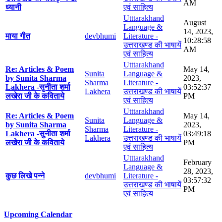
AM
ध्यानी
एवं साहित्य
Utttarakhand
August
Language &
14, 2023,
माया गीत
devbhumi
Literature -
10:28:58
उत्तराखण्ड की भाषायें
AM
एवं साहित्य
Utttarakhand
Re: Articles & Poem
May 14,
Sunita
Language &
by Sunita Sharma
2023,
Sharma
Literature -
Lakhera -सुनीता शर्मा
03:52:37
Lakhera
उत्तराखण्ड की भाषायें
लखेरा जी के कविताये
PM
एवं साहित्य
Utttarakhand
Re: Articles & Poem
May 14,
Sunita
Language &
by Sunita Sharma
2023,
Sharma
Literature -
Lakhera -सुनीता शर्मा
03:49:18
Lakhera
उत्तराखण्ड की भाषायें
लखेरा जी के कविताये
PM
एवं साहित्य
Utttarakhand
February
Language &
28, 2023,
कुछ लिखे पन्ने
devbhumi
Literature -
03:57:32
उत्तराखण्ड की भाषायें
PM
एवं साहित्य
Upcoming Calendar