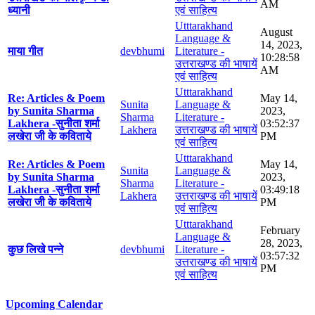
AM
ध्यानी
एवं साहित्य
Utttarakhand
August
Language &
14, 2023,
माया गीत
devbhumi
Literature -
10:28:58
उत्तराखण्ड की भाषायें
AM
एवं साहित्य
Utttarakhand
Re: Articles & Poem
May 14,
Sunita
Language &
by Sunita Sharma
2023,
Sharma
Literature -
Lakhera -सुनीता शर्मा
03:52:37
Lakhera
उत्तराखण्ड की भाषायें
लखेरा जी के कविताये
PM
एवं साहित्य
Utttarakhand
Re: Articles & Poem
May 14,
Sunita
Language &
by Sunita Sharma
2023,
Sharma
Literature -
Lakhera -सुनीता शर्मा
03:49:18
Lakhera
उत्तराखण्ड की भाषायें
लखेरा जी के कविताये
PM
एवं साहित्य
Utttarakhand
February
Language &
28, 2023,
कुछ लिखे पन्ने
devbhumi
Literature -
03:57:32
उत्तराखण्ड की भाषायें
PM
एवं साहित्य
Upcoming Calendar