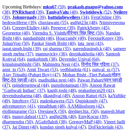
Upcoming Birthdays:
mku67
(59)
,
prakash.guapo@yahoo.com
(38)
,
PNRichard
(39)
,
TaniyaValu
(40)
,
Swistidowk
(52)
,
Neilere
(39)
,
Johnnynady
(39)
,
battulaljewellers
(34)
,
FeraOnline (39)
,
hedeswilferse (39)
,
chaxiawam (55)
,
asdfgt23n (48)
,
Ninisivereona
(54)
,
CreemyElulley (44)
,
Peegeve (39)
,
PatrickSemy (45)
,
Georgetor (40)
,
Virendra S. Vishth/वीरेन्द्र सिंह बिष्ट (59)
,
Nandan
Bisht (46)
,
nandanbisht (46)
,
Hoaccandy (49)
,
FeexiseKepsy (39)
,
JulianVop (50)
,
Pankaj Singh Bisht (40)
,
lata_negi (43)
,
jagat.singh.bisht (39)
,
raj sharma (35)
,
narendrasingh.k (40)
,
sameer
singh mehta (37)
,
mannuvicky (36)
,
deepikakholia (40)
,
Santosh
Kotiyal (64)
,
pankajbisth (38)
,
Devender Uniyal (64)
,
kripalsinghbisht (58)
,
Mahindra Negi (45)
,
विनोद सिंह गढ़िया (37)
,
anni_in (53)
,
Amit Tiwari (53)
,
vedbhadola (61)
,
patwal_ss (57)
,
Ajay Tripathi (Pahari Boy) (47)
,
Mohan Bisht -Thet Pahadi/मोहन
बिष्ट-ठेठ पहाडी (49)
,
madhulika negi (48)
,
Pawan Pahari/पवन पहाडी
(47)
,
rajindersemwal (44)
,
purushotamsati (39)
,
Anoop Rawat
"Garhwali Indian" (37)
,
kapilj.joshi (48)
,
prakashpcm29 (41)
,
devendrasharma (48)
,
dkagdiyal (49)
,
Anoop Raturi (63)
,
kaYaftike
(49)
,
Intoftoxy (51)
,
malenkawera (52)
,
Qupiskondy (47)
,
adventureroy (41)
,
vimalbhatt (48)
,
AAMilissfoom (42)
,
elollignarame (51)
,
OresiaseX (50)
,
dredger.biz. (50)
,
manesh.bhatt
(46)
,
manoj.dabral (137)
,
asdfgt28k (40)
,
EmyKocur (39)
,
dharmendra (50)
,
AGafeflaloli (38)
,
GregoryMaP (48)
,
Vineet Jadli
(37)
,
Jai Dimri (40)
,
kundan singh kulyal (47)
,
DoFkicleelale (43)
,