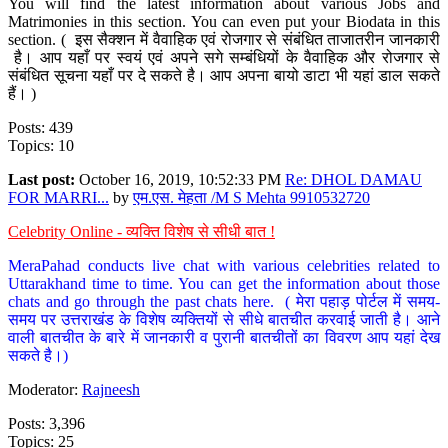
You will find the latest information about various Jobs and
Matrimonies in this section. You can even put your Biodata in this
section. ( इस सैक्शन में वैवाहिक एवं रोजगार से संबंधित ताजातरीन जानकारी
है। आप यहाँ पर स्वयं एवं अपने सगे सम्बंधियों के वैवाहिक और रोजगार से
संबंधित सूचना यहाँ पर दे सकते है। आप अपना बायो डाटा भी यहां डाल सकते
हैं। )
Posts: 439
Topics: 10
Last post:
October 16, 2019, 10:52:33 PM
Re: DHOL DAMAU
FOR MARRI...
by
एम.एस. मेहता /M S Mehta 9910532720
Celebrity Online - व्यक्ति विशेष से सीधी बात !
MeraPahad conducts live chat with various celebrities related to
Uttarakhand time to time. You can get the information about those
chats and go through the past chats here. ( मेरा पहाड़ पोर्टल में समय-
समय पर उत्तराखंड के विशेष व्यक्तियों से सीधे बातचीत करवाई जाती है। आने
वाली बातचीत के बारे में जानकारी व पुरानी बातचीतों का विवरण आप यहां देख
सकते है।)
Moderator:
Rajneesh
Posts: 3,396
Topics: 25