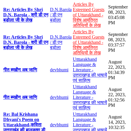
Articles By
September
Re: Articles By Shri
D.N.Barola
Esteemed Guests
08, 2023,
D.N. Barola - श्री डी एन
/ डी एन
of Uttarakhand -
03:45:08
बड़ोला जी के लेख
बड़ोला
विशेष आमंत्रित
PM
अतिथियों के लेख
Articles By
September
Re: Articles By Shri
D.N.Barola
Esteemed Guests
08, 2023,
D.N. Barola - श्री डी एन
/ डी एन
of Uttarakhand -
03:37:57
बड़ोला जी के लेख
बड़ोला
विशेष आमंत्रित
PM
अतिथियों के लेख
Utttarakhand
August
Language &
22, 2023,
गीत ब्य्खोंण अब जाणि
devbhumi
Literature -
01:34:39
उत्तराखण्ड की भाषायें
PM
एवं साहित्य
Utttarakhand
August
Language &
22, 2023,
गीत ब्य्खोंण अब जाणि
devbhumi
Literature -
01:32:56
उत्तराखण्ड की भाषायें
PM
एवं साहित्य
Re: Bal Krishana
Utttarakhand
August
Dhyani's Poem on
Language &
14, 2023,
Uttarakhand-कविता
devbhumi
Literature -
10:32:35
उत्तराखंड की बालकृष्ण डी
उत्तराखण्ड की भाषायें