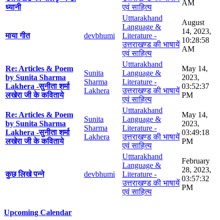
AM
ध्यानी
एवं साहित्य
Utttarakhand
August
Language &
14, 2023,
माया गीत
devbhumi
Literature -
10:28:58
उत्तराखण्ड की भाषायें
AM
एवं साहित्य
Utttarakhand
Re: Articles & Poem
May 14,
Sunita
Language &
by Sunita Sharma
2023,
Sharma
Literature -
Lakhera -सुनीता शर्मा
03:52:37
Lakhera
उत्तराखण्ड की भाषायें
लखेरा जी के कविताये
PM
एवं साहित्य
Utttarakhand
Re: Articles & Poem
May 14,
Sunita
Language &
by Sunita Sharma
2023,
Sharma
Literature -
Lakhera -सुनीता शर्मा
03:49:18
Lakhera
उत्तराखण्ड की भाषायें
लखेरा जी के कविताये
PM
एवं साहित्य
Utttarakhand
February
Language &
28, 2023,
कुछ लिखे पन्ने
devbhumi
Literature -
03:57:32
उत्तराखण्ड की भाषायें
PM
एवं साहित्य
Upcoming Calendar