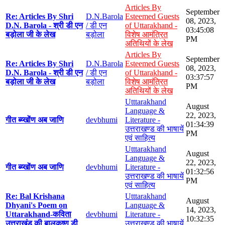
Articles By
September
Re: Articles By Shri
D.N.Barola
Esteemed Guests
08, 2023,
D.N. Barola - श्री डी एन
/ डी एन
of Uttarakhand -
03:45:08
बड़ोला जी के लेख
बड़ोला
विशेष आमंत्रित
PM
अतिथियों के लेख
Articles By
September
Re: Articles By Shri
D.N.Barola
Esteemed Guests
08, 2023,
D.N. Barola - श्री डी एन
/ डी एन
of Uttarakhand -
03:37:57
बड़ोला जी के लेख
बड़ोला
विशेष आमंत्रित
PM
अतिथियों के लेख
Utttarakhand
August
Language &
22, 2023,
गीत ब्य्खोंण अब जाणि
devbhumi
Literature -
01:34:39
उत्तराखण्ड की भाषायें
PM
एवं साहित्य
Utttarakhand
August
Language &
22, 2023,
गीत ब्य्खोंण अब जाणि
devbhumi
Literature -
01:32:56
उत्तराखण्ड की भाषायें
PM
एवं साहित्य
Re: Bal Krishana
Utttarakhand
August
Dhyani's Poem on
Language &
14, 2023,
Uttarakhand-कविता
devbhumi
Literature -
10:32:35
उत्तराखंड की बालकृष्ण डी
उत्तराखण्ड की भाषायें