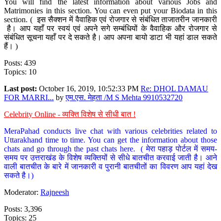
You will find the latest information about various Jobs and
Matrimonies in this section. You can even put your Biodata in this
section. ( इस सैक्शन में वैवाहिक एवं रोजगार से संबंधित ताजातरीन जानकारी
है। आप यहाँ पर स्वयं एवं अपने सगे सम्बंधियों के वैवाहिक और रोजगार से
संबंधित सूचना यहाँ पर दे सकते है। आप अपना बायो डाटा भी यहां डाल सकते
हैं। )
Posts: 439
Topics: 10
Last post:
October 16, 2019, 10:52:33 PM
Re: DHOL DAMAU
FOR MARRI...
by
एम.एस. मेहता /M S Mehta 9910532720
Celebrity Online - व्यक्ति विशेष से सीधी बात !
MeraPahad conducts live chat with various celebrities related to
Uttarakhand time to time. You can get the information about those
chats and go through the past chats here. ( मेरा पहाड़ पोर्टल में समय-
समय पर उत्तराखंड के विशेष व्यक्तियों से सीधे बातचीत करवाई जाती है। आने
वाली बातचीत के बारे में जानकारी व पुरानी बातचीतों का विवरण आप यहां देख
सकते है।)
Moderator:
Rajneesh
Posts: 3,396
Topics: 25