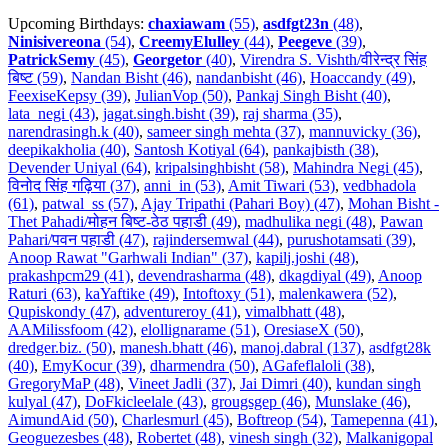
Upcoming Birthdays:
chaxiawam
(55)
,
asdfgt23n
(48)
,
Ninisivereona
(54)
,
CreemyElulley
(44)
,
Peegeve
(39)
,
PatrickSemy
(45)
,
Georgetor
(40)
,
Virendra S. Vishth/वीरेन्द्र सिंह
बिष्ट (59)
,
Nandan Bisht (46)
,
nandanbisht (46)
,
Hoaccandy (49)
,
FeexiseKepsy (39)
,
JulianVop (50)
,
Pankaj Singh Bisht (40)
,
lata_negi (43)
,
jagat.singh.bisht (39)
,
raj sharma (35)
,
narendrasingh.k (40)
,
sameer singh mehta (37)
,
mannuvicky (36)
,
deepikakholia (40)
,
Santosh Kotiyal (64)
,
pankajbisth (38)
,
Devender Uniyal (64)
,
kripalsinghbisht (58)
,
Mahindra Negi (45)
,
विनोद सिंह गढ़िया (37)
,
anni_in (53)
,
Amit Tiwari (53)
,
vedbhadola
(61)
,
patwal_ss (57)
,
Ajay Tripathi (Pahari Boy) (47)
,
Mohan Bisht -
Thet Pahadi/मोहन बिष्ट-ठेठ पहाडी (49)
,
madhulika negi (48)
,
Pawan
Pahari/पवन पहाडी (47)
,
rajindersemwal (44)
,
purushotamsati (39)
,
Anoop Rawat "Garhwali Indian" (37)
,
kapilj.joshi (48)
,
prakashpcm29 (41)
,
devendrasharma (48)
,
dkagdiyal (49)
,
Anoop
Raturi (63)
,
kaYaftike (49)
,
Intoftoxy (51)
,
malenkawera (52)
,
Qupiskondy (47)
,
adventureroy (41)
,
vimalbhatt (48)
,
AAMilissfoom (42)
,
elollignarame (51)
,
OresiaseX (50)
,
dredger.biz. (50)
,
manesh.bhatt (46)
,
manoj.dabral (137)
,
asdfgt28k
(40)
,
EmyKocur (39)
,
dharmendra (50)
,
AGafeflaloli (38)
,
GregoryMaP (48)
,
Vineet Jadli (37)
,
Jai Dimri (40)
,
kundan singh
kulyal (47)
,
DoFkicleelale (43)
,
grougsgep (46)
,
Munslake (46)
,
AimundAid (50)
,
Charlesmurl (45)
,
Boftreop (54)
,
Tamepenna (41)
,
Geoguezesbes (48)
,
Robertet (48)
,
vinesh singh (32)
,
Malkanigopal