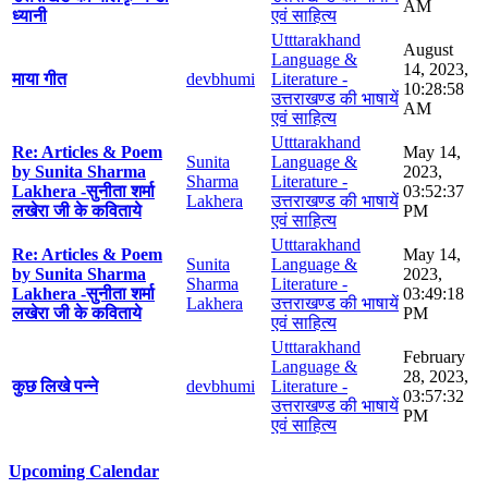
AM
ध्यानी
एवं साहित्य
Utttarakhand
August
Language &
14, 2023,
माया गीत
devbhumi
Literature -
10:28:58
उत्तराखण्ड की भाषायें
AM
एवं साहित्य
Utttarakhand
Re: Articles & Poem
May 14,
Sunita
Language &
by Sunita Sharma
2023,
Sharma
Literature -
Lakhera -सुनीता शर्मा
03:52:37
Lakhera
उत्तराखण्ड की भाषायें
लखेरा जी के कविताये
PM
एवं साहित्य
Utttarakhand
Re: Articles & Poem
May 14,
Sunita
Language &
by Sunita Sharma
2023,
Sharma
Literature -
Lakhera -सुनीता शर्मा
03:49:18
Lakhera
उत्तराखण्ड की भाषायें
लखेरा जी के कविताये
PM
एवं साहित्य
Utttarakhand
February
Language &
28, 2023,
कुछ लिखे पन्ने
devbhumi
Literature -
03:57:32
उत्तराखण्ड की भाषायें
PM
एवं साहित्य
Upcoming Calendar