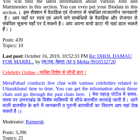
You will find the latest information about various Jobs and
Matrimonies in this section. You can even put your Biodata in this
section. ( इस सैक्शन में वैवाहिक एवं रोजगार से संबंधित ताजातरीन जानकारी
है। आप यहाँ पर स्वयं एवं अपने सगे सम्बंधियों के वैवाहिक और रोजगार से
संबंधित सूचना यहाँ पर दे सकते है। आप अपना बायो डाटा भी यहां डाल सकते
हैं। )
Posts: 439
Topics: 10
Last post:
October 16, 2019, 10:52:33 PM
Re: DHOL DAMAU
FOR MARRI...
by
एम.एस. मेहता /M S Mehta 9910532720
Celebrity Online - व्यक्ति विशेष से सीधी बात !
MeraPahad conducts live chat with various celebrities related to
Uttarakhand time to time. You can get the information about those
chats and go through the past chats here. ( मेरा पहाड़ पोर्टल में समय-
समय पर उत्तराखंड के विशेष व्यक्तियों से सीधे बातचीत करवाई जाती है। आने
वाली बातचीत के बारे में जानकारी व पुरानी बातचीतों का विवरण आप यहां देख
सकते है।)
Moderator:
Rajneesh
Posts: 3,396
Topics: 25