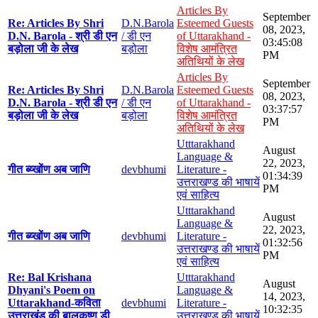
Articles By
September
Re: Articles By Shri
D.N.Barola
Esteemed Guests
08, 2023,
D.N. Barola - श्री डी एन
/ डी एन
of Uttarakhand -
03:45:08
बड़ोला जी के लेख
बड़ोला
विशेष आमंत्रित
PM
अतिथियों के लेख
Articles By
September
Re: Articles By Shri
D.N.Barola
Esteemed Guests
08, 2023,
D.N. Barola - श्री डी एन
/ डी एन
of Uttarakhand -
03:37:57
बड़ोला जी के लेख
बड़ोला
विशेष आमंत्रित
PM
अतिथियों के लेख
Utttarakhand
August
Language &
22, 2023,
गीत ब्य्खोंण अब जाणि
devbhumi
Literature -
01:34:39
उत्तराखण्ड की भाषायें
PM
एवं साहित्य
Utttarakhand
August
Language &
22, 2023,
गीत ब्य्खोंण अब जाणि
devbhumi
Literature -
01:32:56
उत्तराखण्ड की भाषायें
PM
एवं साहित्य
Re: Bal Krishana
Utttarakhand
August
Dhyani's Poem on
Language &
14, 2023,
Uttarakhand-कविता
devbhumi
Literature -
10:32:35
उत्तराखंड की बालकृष्ण डी
उत्तराखण्ड की भाषायें