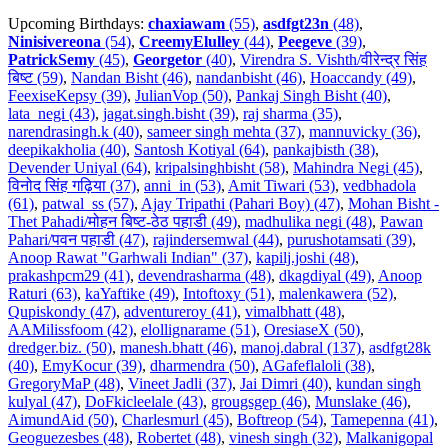
Upcoming Birthdays:
chaxiawam
(55)
,
asdfgt23n
(48)
,
Ninisivereona
(54)
,
CreemyElulley
(44)
,
Peegeve
(39)
,
PatrickSemy
(45)
,
Georgetor
(40)
,
Virendra S. Vishth/वीरेन्द्र सिंह
बिष्ट (59)
,
Nandan Bisht (46)
,
nandanbisht (46)
,
Hoaccandy (49)
,
FeexiseKepsy (39)
,
JulianVop (50)
,
Pankaj Singh Bisht (40)
,
lata_negi (43)
,
jagat.singh.bisht (39)
,
raj sharma (35)
,
narendrasingh.k (40)
,
sameer singh mehta (37)
,
mannuvicky (36)
,
deepikakholia (40)
,
Santosh Kotiyal (64)
,
pankajbisth (38)
,
Devender Uniyal (64)
,
kripalsinghbisht (58)
,
Mahindra Negi (45)
,
विनोद सिंह गढ़िया (37)
,
anni_in (53)
,
Amit Tiwari (53)
,
vedbhadola
(61)
,
patwal_ss (57)
,
Ajay Tripathi (Pahari Boy) (47)
,
Mohan Bisht -
Thet Pahadi/मोहन बिष्ट-ठेठ पहाडी (49)
,
madhulika negi (48)
,
Pawan
Pahari/पवन पहाडी (47)
,
rajindersemwal (44)
,
purushotamsati (39)
,
Anoop Rawat "Garhwali Indian" (37)
,
kapilj.joshi (48)
,
prakashpcm29 (41)
,
devendrasharma (48)
,
dkagdiyal (49)
,
Anoop
Raturi (63)
,
kaYaftike (49)
,
Intoftoxy (51)
,
malenkawera (52)
,
Qupiskondy (47)
,
adventureroy (41)
,
vimalbhatt (48)
,
AAMilissfoom (42)
,
elollignarame (51)
,
OresiaseX (50)
,
dredger.biz. (50)
,
manesh.bhatt (46)
,
manoj.dabral (137)
,
asdfgt28k
(40)
,
EmyKocur (39)
,
dharmendra (50)
,
AGafeflaloli (38)
,
GregoryMaP (48)
,
Vineet Jadli (37)
,
Jai Dimri (40)
,
kundan singh
kulyal (47)
,
DoFkicleelale (43)
,
grougsgep (46)
,
Munslake (46)
,
AimundAid (50)
,
Charlesmurl (45)
,
Boftreop (54)
,
Tamepenna (41)
,
Geoguezesbes (48)
,
Robertet (48)
,
vinesh singh (32)
,
Malkanigopal