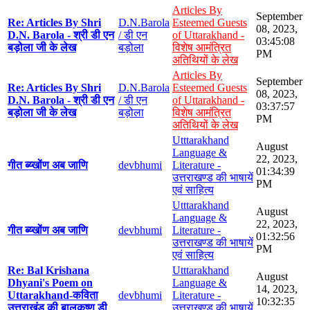
Articles By
September
Re: Articles By Shri
D.N.Barola
Esteemed Guests
08, 2023,
D.N. Barola - श्री डी एन
/ डी एन
of Uttarakhand -
03:45:08
बड़ोला जी के लेख
बड़ोला
विशेष आमंत्रित
PM
अतिथियों के लेख
Articles By
September
Re: Articles By Shri
D.N.Barola
Esteemed Guests
08, 2023,
D.N. Barola - श्री डी एन
/ डी एन
of Uttarakhand -
03:37:57
बड़ोला जी के लेख
बड़ोला
विशेष आमंत्रित
PM
अतिथियों के लेख
Utttarakhand
August
Language &
22, 2023,
गीत ब्य्खोंण अब जाणि
devbhumi
Literature -
01:34:39
उत्तराखण्ड की भाषायें
PM
एवं साहित्य
Utttarakhand
August
Language &
22, 2023,
गीत ब्य्खोंण अब जाणि
devbhumi
Literature -
01:32:56
उत्तराखण्ड की भाषायें
PM
एवं साहित्य
Re: Bal Krishana
Utttarakhand
August
Dhyani's Poem on
Language &
14, 2023,
Uttarakhand-कविता
devbhumi
Literature -
10:32:35
उत्तराखंड की बालकृष्ण डी
उत्तराखण्ड की भाषायें