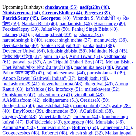
Upcoming Birthdays:
chaxiawam
(55)
,
asdfgt23n
(48)
,
Ninisivereona
(54)
,
CreemyElulley
(44)
,
Peegeve
(39)
,
PatrickSemy
(45)
,
Georgetor
(40)
,
Virendra S. Vishth/वीरेन्द्र सिंह
बिष्ट (59)
,
Nandan Bisht (46)
,
nandanbisht (46)
,
Hoaccandy (49)
,
FeexiseKepsy (39)
,
JulianVop (50)
,
Pankaj Singh Bisht (40)
,
lata_negi (43)
,
jagat.singh.bisht (39)
,
raj sharma (35)
,
narendrasingh.k (40)
,
sameer singh mehta (37)
,
mannuvicky (36)
,
deepikakholia (40)
,
Santosh Kotiyal (64)
,
pankajbisth (38)
,
Devender Uniyal (64)
,
kripalsinghbisht (58)
,
Mahindra Negi (45)
,
विनोद सिंह गढ़िया (37)
,
anni_in (53)
,
Amit Tiwari (53)
,
vedbhadola
(61)
,
patwal_ss (57)
,
Ajay Tripathi (Pahari Boy) (47)
,
Mohan Bisht -
Thet Pahadi/मोहन बिष्ट-ठेठ पहाडी (49)
,
madhulika negi (48)
,
Pawan
Pahari/पवन पहाडी (47)
,
rajindersemwal (44)
,
purushotamsati (39)
,
Anoop Rawat "Garhwali Indian" (37)
,
kapilj.joshi (48)
,
prakashpcm29 (41)
,
devendrasharma (48)
,
dkagdiyal (49)
,
Anoop
Raturi (63)
,
kaYaftike (49)
,
Intoftoxy (51)
,
malenkawera (52)
,
Qupiskondy (47)
,
adventureroy (41)
,
vimalbhatt (48)
,
AAMilissfoom (42)
,
elollignarame (51)
,
OresiaseX (50)
,
dredger.biz. (50)
,
manesh.bhatt (46)
,
manoj.dabral (137)
,
asdfgt28k
(40)
,
EmyKocur (39)
,
dharmendra (50)
,
AGafeflaloli (38)
,
GregoryMaP (48)
,
Vineet Jadli (37)
,
Jai Dimri (40)
,
kundan singh
kulyal (47)
,
DoFkicleelale (43)
,
grougsgep (46)
,
Munslake (46)
,
AimundAid (50)
,
Charlesmurl (45)
,
Boftreop (54)
,
Tamepenna (41)
,
Geoguezesbes (48)
,
Robertet (48)
,
vinesh singh (32)
,
Malkanigopal