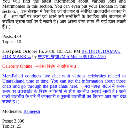
You will find the latest information about various Jobs and
Matrimonies in this section. You can even put your Biodata in this
section. ( इस सैक्शन में वैवाहिक एवं रोजगार से संबंधित ताजातरीन जानकारी
है। आप यहाँ पर स्वयं एवं अपने सगे सम्बंधियों के वैवाहिक और रोजगार से
संबंधित सूचना यहाँ पर दे सकते है। आप अपना बायो डाटा भी यहां डाल सकते
हैं। )
Posts: 439
Topics: 10
Last post:
October 16, 2019, 10:52:33 PM
Re: DHOL DAMAU
FOR MARRI...
by
एम.एस. मेहता /M S Mehta 9910532720
Celebrity Online - व्यक्ति विशेष से सीधी बात !
MeraPahad conducts live chat with various celebrities related to
Uttarakhand time to time. You can get the information about those
chats and go through the past chats here. ( मेरा पहाड़ पोर्टल में समय-
समय पर उत्तराखंड के विशेष व्यक्तियों से सीधे बातचीत करवाई जाती है। आने
वाली बातचीत के बारे में जानकारी व पुरानी बातचीतों का विवरण आप यहां देख
सकते है।)
Moderator:
Rajneesh
Posts: 3,396
Topics: 25