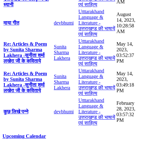
AM
ध्यानी
एवं साहित्य
Utttarakhand
August
Language &
14, 2023,
माया गीत
devbhumi
Literature -
10:28:58
उत्तराखण्ड की भाषायें
AM
एवं साहित्य
Utttarakhand
Re: Articles & Poem
May 14,
Sunita
Language &
by Sunita Sharma
2023,
Sharma
Literature -
Lakhera -सुनीता शर्मा
03:52:37
Lakhera
उत्तराखण्ड की भाषायें
लखेरा जी के कविताये
PM
एवं साहित्य
Utttarakhand
Re: Articles & Poem
May 14,
Sunita
Language &
by Sunita Sharma
2023,
Sharma
Literature -
Lakhera -सुनीता शर्मा
03:49:18
Lakhera
उत्तराखण्ड की भाषायें
लखेरा जी के कविताये
PM
एवं साहित्य
Utttarakhand
February
Language &
28, 2023,
कुछ लिखे पन्ने
devbhumi
Literature -
03:57:32
उत्तराखण्ड की भाषायें
PM
एवं साहित्य
Upcoming Calendar