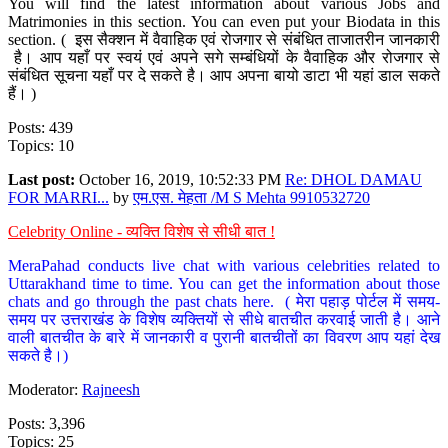
You will find the latest information about various Jobs and
Matrimonies in this section. You can even put your Biodata in this
section. ( इस सैक्शन में वैवाहिक एवं रोजगार से संबंधित ताजातरीन जानकारी
है। आप यहाँ पर स्वयं एवं अपने सगे सम्बंधियों के वैवाहिक और रोजगार से
संबंधित सूचना यहाँ पर दे सकते है। आप अपना बायो डाटा भी यहां डाल सकते
हैं। )
Posts: 439
Topics: 10
Last post:
October 16, 2019, 10:52:33 PM
Re: DHOL DAMAU
FOR MARRI...
by
एम.एस. मेहता /M S Mehta 9910532720
Celebrity Online - व्यक्ति विशेष से सीधी बात !
MeraPahad conducts live chat with various celebrities related to
Uttarakhand time to time. You can get the information about those
chats and go through the past chats here. ( मेरा पहाड़ पोर्टल में समय-
समय पर उत्तराखंड के विशेष व्यक्तियों से सीधे बातचीत करवाई जाती है। आने
वाली बातचीत के बारे में जानकारी व पुरानी बातचीतों का विवरण आप यहां देख
सकते है।)
Moderator:
Rajneesh
Posts: 3,396
Topics: 25