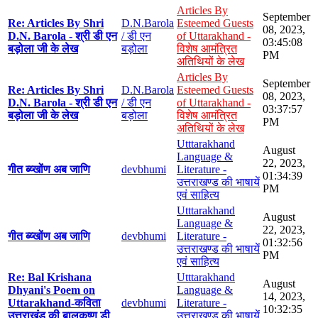
Articles By
September
Re: Articles By Shri
D.N.Barola
Esteemed Guests
08, 2023,
D.N. Barola - श्री डी एन
/ डी एन
of Uttarakhand -
03:45:08
बड़ोला जी के लेख
बड़ोला
विशेष आमंत्रित
PM
अतिथियों के लेख
Articles By
September
Re: Articles By Shri
D.N.Barola
Esteemed Guests
08, 2023,
D.N. Barola - श्री डी एन
/ डी एन
of Uttarakhand -
03:37:57
बड़ोला जी के लेख
बड़ोला
विशेष आमंत्रित
PM
अतिथियों के लेख
Utttarakhand
August
Language &
22, 2023,
गीत ब्य्खोंण अब जाणि
devbhumi
Literature -
01:34:39
उत्तराखण्ड की भाषायें
PM
एवं साहित्य
Utttarakhand
August
Language &
22, 2023,
गीत ब्य्खोंण अब जाणि
devbhumi
Literature -
01:32:56
उत्तराखण्ड की भाषायें
PM
एवं साहित्य
Re: Bal Krishana
Utttarakhand
August
Dhyani's Poem on
Language &
14, 2023,
Uttarakhand-कविता
devbhumi
Literature -
10:32:35
उत्तराखंड की बालकृष्ण डी
उत्तराखण्ड की भाषायें