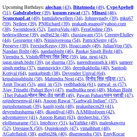
Upcoming Birthdays:
alochan
(43)
,
Bitatmoda
(49)
,
CypeApehell
(51)
,
Gahdrabeber
(39)
,
kusum rawat
(37)
,
Minaxi
(46)
,
ScuncnapLat
(49)
,
battulaljewellers (34)
,
Johnnynady (39)
,
mku67
(59)
,
Neilere (39)
,
PNRichard (39)
,
prakash.guapo@yahoo.com
(38)
,
Swistidowk (52)
,
TaniyaValu (40)
,
FeraOnline (39)
,
hedeswilferse (39)
,
asdfgt23n (48)
,
chaxiawam (55)
,
CreemyElulley
(44)
,
Georgetor (40)
,
Ninisivereona (54)
,
PatrickSemy (45)
,
Peegeve (39)
,
FeexiseKepsy (39)
,
Hoaccandy (49)
,
JulianVop (50)
,
Nandan Bisht (46)
,
nandanbisht (46)
,
Pankaj Singh Bisht (40)
,
Virendra S. Vishth/वीरेन्द्र सिंह बिष्ट (59)
,
lata_negi (43)
,
jagat.singh.bisht (39)
,
raj sharma (35)
,
narendrasingh.k (40)
,
sameer
singh mehta (37)
,
mannuvicky (36)
,
deepikakholia (40)
,
Santosh
Kotiyal (64)
,
pankajbisth (38)
,
Devender Uniyal (64)
,
kripalsinghbisht (58)
,
Mahindra Negi (45)
,
विनोद सिंह गढ़िया (37)
,
Amit Tiwari (53)
,
anni_in (53)
,
vedbhadola (61)
,
patwal_ss (57)
,
Ajay Tripathi (Pahari Boy) (47)
,
madhulika negi (48)
,
Mohan Bisht
-Thet Pahadi/मोहन बिष्ट-ठेठ पहाडी (49)
,
Pawan Pahari/पवन पहाडी (47)
,
rajindersemwal (44)
,
Anoop Rawat "Garhwali Indian" (37)
,
purushotamsati (39)
,
kapilj.joshi (48)
,
prakashpcm29 (41)
,
devendrasharma (48)
,
dkagdiyal (49)
,
AAMilissfoom (42)
,
adventureroy (41)
,
Anoop Raturi (63)
,
dredger.biz. (50)
,
elollignarame (51)
,
Intoftoxy (51)
,
kaYaftike (49)
,
malenkawera
(52)
,
OresiaseX (50)
,
Qupiskondy (47)
,
vimalbhatt (48)
,
AGafeflaloli (38)
,
asdfgt28k (40)
,
dharmendra (50)
,
EmyKocur