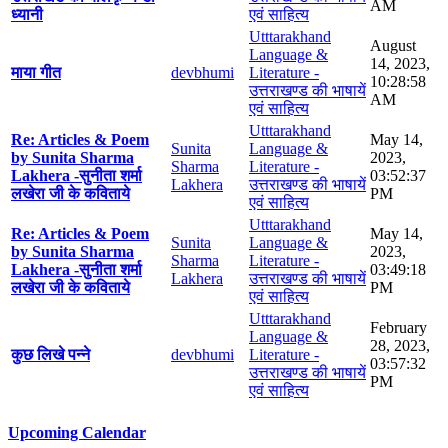
AM
ध्यानी
एवं साहित्य
Utttarakhand
August
Language &
14, 2023,
माया गीत
devbhumi
Literature -
10:28:58
उत्तराखण्ड की भाषायें
AM
एवं साहित्य
Utttarakhand
Re: Articles & Poem
May 14,
Sunita
Language &
by Sunita Sharma
2023,
Sharma
Literature -
Lakhera -सुनीता शर्मा
03:52:37
Lakhera
उत्तराखण्ड की भाषायें
लखेरा जी के कविताये
PM
एवं साहित्य
Utttarakhand
Re: Articles & Poem
May 14,
Sunita
Language &
by Sunita Sharma
2023,
Sharma
Literature -
Lakhera -सुनीता शर्मा
03:49:18
Lakhera
उत्तराखण्ड की भाषायें
लखेरा जी के कविताये
PM
एवं साहित्य
Utttarakhand
February
Language &
28, 2023,
कुछ लिखे पन्ने
devbhumi
Literature -
03:57:32
उत्तराखण्ड की भाषायें
PM
एवं साहित्य
Upcoming Calendar