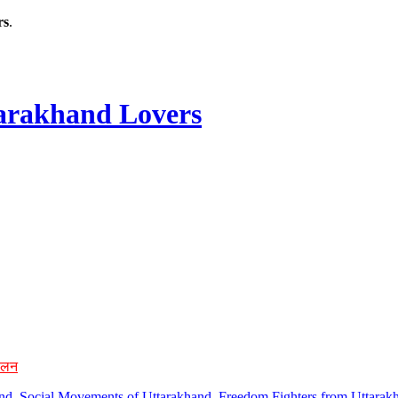
rs
.
rakhand Lovers
ोलन
hand, Social Movements of Uttarakhand, Freedom Fighters from Uttarakh