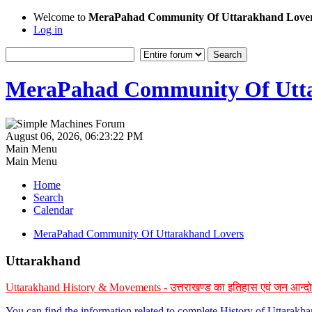
Welcome to
MeraPahad Community Of Uttarakhand Love
Log in
MeraPahad Community Of Utta
August 06, 2026, 06:23:22 PM
Main Menu
Main Menu
Home
Search
Calendar
MeraPahad Community Of Uttarakhand Lovers
Uttarakhand
Uttarakhand History & Movements - उत्तराखण्ड का इतिहास एवं जन आन्द
You can find the information related to complete History of Uttarak