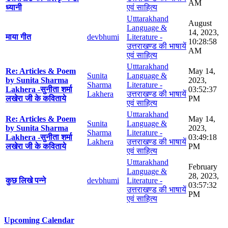
AM
ध्यानी
एवं साहित्य
Utttarakhand
August
Language &
14, 2023,
माया गीत
devbhumi
Literature -
10:28:58
उत्तराखण्ड की भाषायें
AM
एवं साहित्य
Utttarakhand
Re: Articles & Poem
May 14,
Sunita
Language &
by Sunita Sharma
2023,
Sharma
Literature -
Lakhera -सुनीता शर्मा
03:52:37
Lakhera
उत्तराखण्ड की भाषायें
लखेरा जी के कविताये
PM
एवं साहित्य
Utttarakhand
Re: Articles & Poem
May 14,
Sunita
Language &
by Sunita Sharma
2023,
Sharma
Literature -
Lakhera -सुनीता शर्मा
03:49:18
Lakhera
उत्तराखण्ड की भाषायें
लखेरा जी के कविताये
PM
एवं साहित्य
Utttarakhand
February
Language &
28, 2023,
कुछ लिखे पन्ने
devbhumi
Literature -
03:57:32
उत्तराखण्ड की भाषायें
PM
एवं साहित्य
Upcoming Calendar