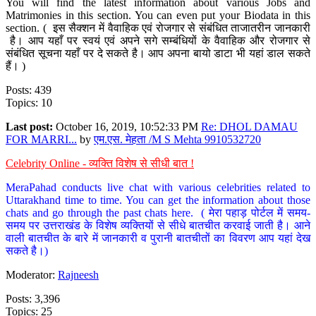
You will find the latest information about various Jobs and
Matrimonies in this section. You can even put your Biodata in this
section. ( इस सैक्शन में वैवाहिक एवं रोजगार से संबंधित ताजातरीन जानकारी
है। आप यहाँ पर स्वयं एवं अपने सगे सम्बंधियों के वैवाहिक और रोजगार से
संबंधित सूचना यहाँ पर दे सकते है। आप अपना बायो डाटा भी यहां डाल सकते
हैं। )
Posts: 439
Topics: 10
Last post:
October 16, 2019, 10:52:33 PM
Re: DHOL DAMAU
FOR MARRI...
by
एम.एस. मेहता /M S Mehta 9910532720
Celebrity Online - व्यक्ति विशेष से सीधी बात !
MeraPahad conducts live chat with various celebrities related to
Uttarakhand time to time. You can get the information about those
chats and go through the past chats here. ( मेरा पहाड़ पोर्टल में समय-
समय पर उत्तराखंड के विशेष व्यक्तियों से सीधे बातचीत करवाई जाती है। आने
वाली बातचीत के बारे में जानकारी व पुरानी बातचीतों का विवरण आप यहां देख
सकते है।)
Moderator:
Rajneesh
Posts: 3,396
Topics: 25