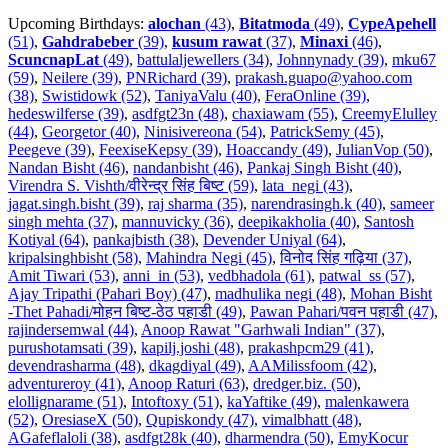
Upcoming Birthdays:
alochan
(43)
,
Bitatmoda
(49)
,
CypeApehell
(51)
,
Gahdrabeber
(39)
,
kusum rawat
(37)
,
Minaxi
(46)
,
ScuncnapLat
(49)
,
battulaljewellers (34)
,
Johnnynady (39)
,
mku67
(59)
,
Neilere (39)
,
PNRichard (39)
,
prakash.guapo@yahoo.com
(38)
,
Swistidowk (52)
,
TaniyaValu (40)
,
FeraOnline (39)
,
hedeswilferse (39)
,
asdfgt23n (48)
,
chaxiawam (55)
,
CreemyElulley
(44)
,
Georgetor (40)
,
Ninisivereona (54)
,
PatrickSemy (45)
,
Peegeve (39)
,
FeexiseKepsy (39)
,
Hoaccandy (49)
,
JulianVop (50)
,
Nandan Bisht (46)
,
nandanbisht (46)
,
Pankaj Singh Bisht (40)
,
Virendra S. Vishth/वीरेन्द्र सिंह बिष्ट (59)
,
lata_negi (43)
,
jagat.singh.bisht (39)
,
raj sharma (35)
,
narendrasingh.k (40)
,
sameer
singh mehta (37)
,
mannuvicky (36)
,
deepikakholia (40)
,
Santosh
Kotiyal (64)
,
pankajbisth (38)
,
Devender Uniyal (64)
,
kripalsinghbisht (58)
,
Mahindra Negi (45)
,
विनोद सिंह गढ़िया (37)
,
Amit Tiwari (53)
,
anni_in (53)
,
vedbhadola (61)
,
patwal_ss (57)
,
Ajay Tripathi (Pahari Boy) (47)
,
madhulika negi (48)
,
Mohan Bisht
-Thet Pahadi/मोहन बिष्ट-ठेठ पहाडी (49)
,
Pawan Pahari/पवन पहाडी (47)
,
rajindersemwal (44)
,
Anoop Rawat "Garhwali Indian" (37)
,
purushotamsati (39)
,
kapilj.joshi (48)
,
prakashpcm29 (41)
,
devendrasharma (48)
,
dkagdiyal (49)
,
AAMilissfoom (42)
,
adventureroy (41)
,
Anoop Raturi (63)
,
dredger.biz. (50)
,
elollignarame (51)
,
Intoftoxy (51)
,
kaYaftike (49)
,
malenkawera
(52)
,
OresiaseX (50)
,
Qupiskondy (47)
,
vimalbhatt (48)
,
AGafeflaloli (38)
,
asdfgt28k (40)
,
dharmendra (50)
,
EmyKocur