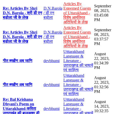
Articles By
September
Re: Articles By Shri
D.N.Barola
Esteemed Guests
08, 2023,
D.N. Barola - श्री डी एन
/ डी एन
of Uttarakhand -
03:45:08
बड़ोला जी के लेख
बड़ोला
विशेष आमंत्रित
PM
अतिथियों के लेख
Articles By
September
Re: Articles By Shri
D.N.Barola
Esteemed Guests
08, 2023,
D.N. Barola - श्री डी एन
/ डी एन
of Uttarakhand -
03:37:57
बड़ोला जी के लेख
बड़ोला
विशेष आमंत्रित
PM
अतिथियों के लेख
Utttarakhand
August
Language &
22, 2023,
गीत ब्य्खोंण अब जाणि
devbhumi
Literature -
01:34:39
उत्तराखण्ड की भाषायें
PM
एवं साहित्य
Utttarakhand
August
Language &
22, 2023,
गीत ब्य्खोंण अब जाणि
devbhumi
Literature -
01:32:56
उत्तराखण्ड की भाषायें
PM
एवं साहित्य
Re: Bal Krishana
Utttarakhand
August
Dhyani's Poem on
Language &
14, 2023,
Uttarakhand-कविता
devbhumi
Literature -
10:32:35
उत्तराखंड की बालकृष्ण डी
उत्तराखण्ड की भाषायें