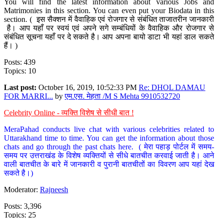
You will find the latest information about various Jobs and
Matrimonies in this section. You can even put your Biodata in this
section. ( इस सैक्शन में वैवाहिक एवं रोजगार से संबंधित ताजातरीन जानकारी
है। आप यहाँ पर स्वयं एवं अपने सगे सम्बंधियों के वैवाहिक और रोजगार से
संबंधित सूचना यहाँ पर दे सकते है। आप अपना बायो डाटा भी यहां डाल सकते
हैं। )
Posts: 439
Topics: 10
Last post:
October 16, 2019, 10:52:33 PM
Re: DHOL DAMAU
FOR MARRI...
by
एम.एस. मेहता /M S Mehta 9910532720
Celebrity Online - व्यक्ति विशेष से सीधी बात !
MeraPahad conducts live chat with various celebrities related to
Uttarakhand time to time. You can get the information about those
chats and go through the past chats here. ( मेरा पहाड़ पोर्टल में समय-
समय पर उत्तराखंड के विशेष व्यक्तियों से सीधे बातचीत करवाई जाती है। आने
वाली बातचीत के बारे में जानकारी व पुरानी बातचीतों का विवरण आप यहां देख
सकते है।)
Moderator:
Rajneesh
Posts: 3,396
Topics: 25