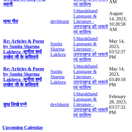
AM
ध्यानी
एवं साहित्य
Utttarakhand
August
Language &
14, 2023,
माया गीत
devbhumi
Literature -
10:28:58
उत्तराखण्ड की भाषायें
AM
एवं साहित्य
Utttarakhand
Re: Articles & Poem
May 14,
Sunita
Language &
by Sunita Sharma
2023,
Sharma
Literature -
Lakhera -सुनीता शर्मा
03:52:37
Lakhera
उत्तराखण्ड की भाषायें
लखेरा जी के कविताये
PM
एवं साहित्य
Utttarakhand
Re: Articles & Poem
May 14,
Sunita
Language &
by Sunita Sharma
2023,
Sharma
Literature -
Lakhera -सुनीता शर्मा
03:49:18
Lakhera
उत्तराखण्ड की भाषायें
लखेरा जी के कविताये
PM
एवं साहित्य
Utttarakhand
February
Language &
28, 2023,
कुछ लिखे पन्ने
devbhumi
Literature -
03:57:32
उत्तराखण्ड की भाषायें
PM
एवं साहित्य
Upcoming Calendar