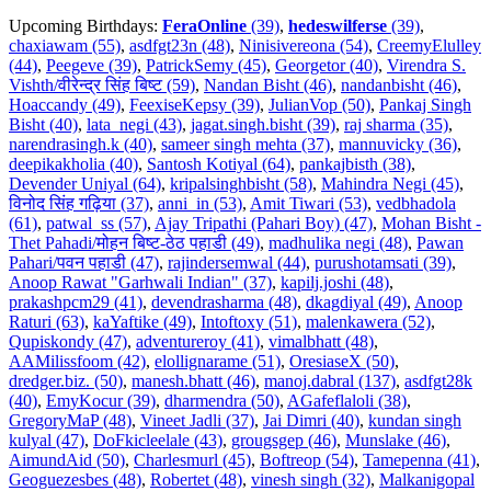
Upcoming Birthdays:
FeraOnline
(39)
,
hedeswilferse
(39)
,
chaxiawam (55)
,
asdfgt23n (48)
,
Ninisivereona (54)
,
CreemyElulley
(44)
,
Peegeve (39)
,
PatrickSemy (45)
,
Georgetor (40)
,
Virendra S.
Vishth/वीरेन्द्र सिंह बिष्ट (59)
,
Nandan Bisht (46)
,
nandanbisht (46)
,
Hoaccandy (49)
,
FeexiseKepsy (39)
,
JulianVop (50)
,
Pankaj Singh
Bisht (40)
,
lata_negi (43)
,
jagat.singh.bisht (39)
,
raj sharma (35)
,
narendrasingh.k (40)
,
sameer singh mehta (37)
,
mannuvicky (36)
,
deepikakholia (40)
,
Santosh Kotiyal (64)
,
pankajbisth (38)
,
Devender Uniyal (64)
,
kripalsinghbisht (58)
,
Mahindra Negi (45)
,
विनोद सिंह गढ़िया (37)
,
anni_in (53)
,
Amit Tiwari (53)
,
vedbhadola
(61)
,
patwal_ss (57)
,
Ajay Tripathi (Pahari Boy) (47)
,
Mohan Bisht -
Thet Pahadi/मोहन बिष्ट-ठेठ पहाडी (49)
,
madhulika negi (48)
,
Pawan
Pahari/पवन पहाडी (47)
,
rajindersemwal (44)
,
purushotamsati (39)
,
Anoop Rawat "Garhwali Indian" (37)
,
kapilj.joshi (48)
,
prakashpcm29 (41)
,
devendrasharma (48)
,
dkagdiyal (49)
,
Anoop
Raturi (63)
,
kaYaftike (49)
,
Intoftoxy (51)
,
malenkawera (52)
,
Qupiskondy (47)
,
adventureroy (41)
,
vimalbhatt (48)
,
AAMilissfoom (42)
,
elollignarame (51)
,
OresiaseX (50)
,
dredger.biz. (50)
,
manesh.bhatt (46)
,
manoj.dabral (137)
,
asdfgt28k
(40)
,
EmyKocur (39)
,
dharmendra (50)
,
AGafeflaloli (38)
,
GregoryMaP (48)
,
Vineet Jadli (37)
,
Jai Dimri (40)
,
kundan singh
kulyal (47)
,
DoFkicleelale (43)
,
grougsgep (46)
,
Munslake (46)
,
AimundAid (50)
,
Charlesmurl (45)
,
Boftreop (54)
,
Tamepenna (41)
,
Geoguezesbes (48)
,
Robertet (48)
,
vinesh singh (32)
,
Malkanigopal