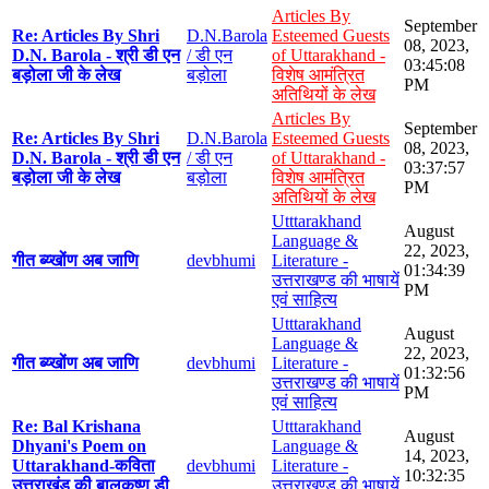
Articles By
September
Re: Articles By Shri
D.N.Barola
Esteemed Guests
08, 2023,
D.N. Barola - श्री डी एन
/ डी एन
of Uttarakhand -
03:45:08
बड़ोला जी के लेख
बड़ोला
विशेष आमंत्रित
PM
अतिथियों के लेख
Articles By
September
Re: Articles By Shri
D.N.Barola
Esteemed Guests
08, 2023,
D.N. Barola - श्री डी एन
/ डी एन
of Uttarakhand -
03:37:57
बड़ोला जी के लेख
बड़ोला
विशेष आमंत्रित
PM
अतिथियों के लेख
Utttarakhand
August
Language &
22, 2023,
गीत ब्य्खोंण अब जाणि
devbhumi
Literature -
01:34:39
उत्तराखण्ड की भाषायें
PM
एवं साहित्य
Utttarakhand
August
Language &
22, 2023,
गीत ब्य्खोंण अब जाणि
devbhumi
Literature -
01:32:56
उत्तराखण्ड की भाषायें
PM
एवं साहित्य
Re: Bal Krishana
Utttarakhand
August
Dhyani's Poem on
Language &
14, 2023,
Uttarakhand-कविता
devbhumi
Literature -
10:32:35
उत्तराखंड की बालकृष्ण डी
उत्तराखण्ड की भाषायें