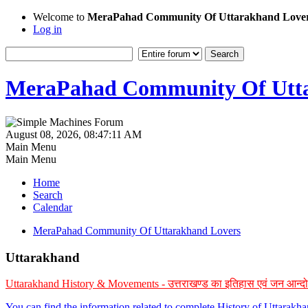
Welcome to
MeraPahad Community Of Uttarakhand Love
Log in
MeraPahad Community Of Utta
August 08, 2026, 08:47:11 AM
Main Menu
Main Menu
Home
Search
Calendar
MeraPahad Community Of Uttarakhand Lovers
Uttarakhand
Uttarakhand History & Movements - उत्तराखण्ड का इतिहास एवं जन आन्द
You can find the information related to complete History of Uttarak