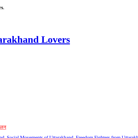
rs
.
rakhand Lovers
ोलन
hand, Social Movements of Uttarakhand, Freedom Fighters from Uttarakh