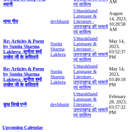
AM
ध्यानी
एवं साहित्य
Utttarakhand
August
Language &
14, 2023,
माया गीत
devbhumi
Literature -
10:28:58
उत्तराखण्ड की भाषायें
AM
एवं साहित्य
Utttarakhand
Re: Articles & Poem
May 14,
Sunita
Language &
by Sunita Sharma
2023,
Sharma
Literature -
Lakhera -सुनीता शर्मा
03:52:37
Lakhera
उत्तराखण्ड की भाषायें
लखेरा जी के कविताये
PM
एवं साहित्य
Utttarakhand
Re: Articles & Poem
May 14,
Sunita
Language &
by Sunita Sharma
2023,
Sharma
Literature -
Lakhera -सुनीता शर्मा
03:49:18
Lakhera
उत्तराखण्ड की भाषायें
लखेरा जी के कविताये
PM
एवं साहित्य
Utttarakhand
February
Language &
28, 2023,
कुछ लिखे पन्ने
devbhumi
Literature -
03:57:32
उत्तराखण्ड की भाषायें
PM
एवं साहित्य
Upcoming Calendar