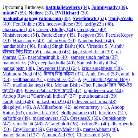
Upcoming Birthdays:
battulaljewellers
(34)
,
Johnnynady
(39)
,
mku67
(59)
,
Neilere
(39)
,
PNRichard
(39)
,
prakash.guapo@yahoo.com
(38)
,
Swistidowk
(52)
,
TaniyaValu
(40)
,
FeraOnline (39)
,
hedeswilferse (39)
,
asdfgt23n (48)
,
chaxiawam (55)
,
CreemyElulley (44)
,
Georgetor (40)
,
Ninisivereona (54)
,
PatrickSemy (45)
,
Peegeve (39)
,
FeexiseKepsy
(39)
,
Hoaccandy (49)
,
JulianVop (50)
,
Nandan Bisht (46)
,
nandanbisht (46)
,
Pankaj Singh Bisht (40)
,
Virendra S. Vishth/
वीरेन्द्र सिंह बिष्ट (59)
,
lata_negi (43)
,
jagat.singh.bisht (39)
,
raj
sharma (35)
,
narendrasingh.k (40)
,
sameer singh mehta (37)
,
mannuvicky (36)
,
deepikakholia (40)
,
Santosh Kotiyal (64)
,
pankajbisth (38)
,
Devender Uniyal (64)
,
kripalsinghbisht (58)
,
Mahindra Negi (45)
,
विनोद सिंह गढ़िया (37)
,
Amit Tiwari (53)
,
anni_in
(53)
,
vedbhadola (61)
,
patwal_ss (57)
,
Ajay Tripathi (Pahari Boy)
(47)
,
madhulika negi (48)
,
Mohan Bisht -Thet Pahadi/मोहन बिष्ट-ठेठ
पहाडी (49)
,
Pawan Pahari/पवन पहाडी (47)
,
rajindersemwal (44)
,
Anoop Rawat "Garhwali Indian" (37)
,
purushotamsati (39)
,
kapilj.joshi (48)
,
prakashpcm29 (41)
,
devendrasharma (48)
,
dkagdiyal (49)
,
AAMilissfoom (42)
,
adventureroy (41)
,
Anoop
Raturi (63)
,
dredger.biz. (50)
,
elollignarame (51)
,
Intoftoxy (51)
,
kaYaftike (49)
,
malenkawera (52)
,
OresiaseX (50)
,
Qupiskondy
(47)
,
vimalbhatt (48)
,
AGafeflaloli (38)
,
asdfgt28k (40)
,
dharmendra
(50)
,
EmyKocur (39)
,
GregoryMaP (48)
,
manesh.bhatt (46)
,
manoj.dabral (137)
,
AimundAid (50)
,
Charlesmurl (45)
,