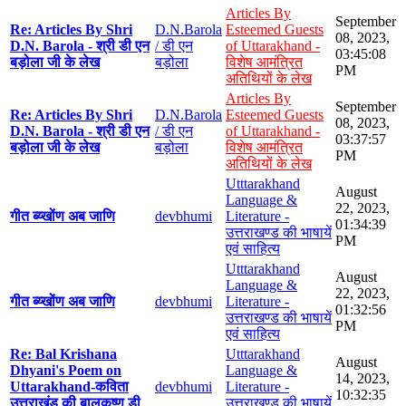
Articles By
September
Re: Articles By Shri
D.N.Barola
Esteemed Guests
08, 2023,
D.N. Barola - श्री डी एन
/ डी एन
of Uttarakhand -
03:45:08
बड़ोला जी के लेख
बड़ोला
विशेष आमंत्रित
PM
अतिथियों के लेख
Articles By
September
Re: Articles By Shri
D.N.Barola
Esteemed Guests
08, 2023,
D.N. Barola - श्री डी एन
/ डी एन
of Uttarakhand -
03:37:57
बड़ोला जी के लेख
बड़ोला
विशेष आमंत्रित
PM
अतिथियों के लेख
Utttarakhand
August
Language &
22, 2023,
गीत ब्य्खोंण अब जाणि
devbhumi
Literature -
01:34:39
उत्तराखण्ड की भाषायें
PM
एवं साहित्य
Utttarakhand
August
Language &
22, 2023,
गीत ब्य्खोंण अब जाणि
devbhumi
Literature -
01:32:56
उत्तराखण्ड की भाषायें
PM
एवं साहित्य
Re: Bal Krishana
Utttarakhand
August
Dhyani's Poem on
Language &
14, 2023,
Uttarakhand-कविता
devbhumi
Literature -
10:32:35
उत्तराखंड की बालकृष्ण डी
उत्तराखण्ड की भाषायें