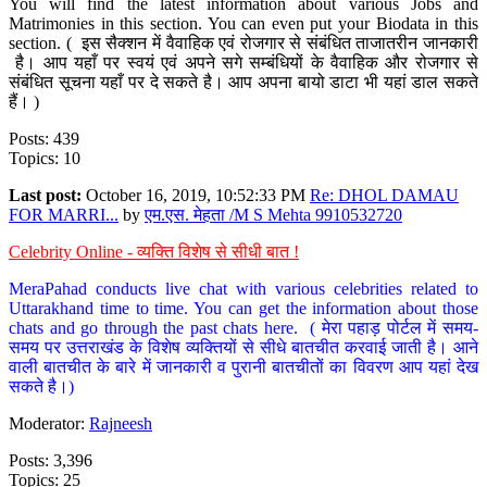
You will find the latest information about various Jobs and
Matrimonies in this section. You can even put your Biodata in this
section. ( इस सैक्शन में वैवाहिक एवं रोजगार से संबंधित ताजातरीन जानकारी
है। आप यहाँ पर स्वयं एवं अपने सगे सम्बंधियों के वैवाहिक और रोजगार से
संबंधित सूचना यहाँ पर दे सकते है। आप अपना बायो डाटा भी यहां डाल सकते
हैं। )
Posts: 439
Topics: 10
Last post:
October 16, 2019, 10:52:33 PM
Re: DHOL DAMAU
FOR MARRI...
by
एम.एस. मेहता /M S Mehta 9910532720
Celebrity Online - व्यक्ति विशेष से सीधी बात !
MeraPahad conducts live chat with various celebrities related to
Uttarakhand time to time. You can get the information about those
chats and go through the past chats here. ( मेरा पहाड़ पोर्टल में समय-
समय पर उत्तराखंड के विशेष व्यक्तियों से सीधे बातचीत करवाई जाती है। आने
वाली बातचीत के बारे में जानकारी व पुरानी बातचीतों का विवरण आप यहां देख
सकते है।)
Moderator:
Rajneesh
Posts: 3,396
Topics: 25