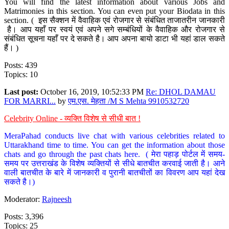
You will find the latest information about various Jobs and
Matrimonies in this section. You can even put your Biodata in this
section. ( इस सैक्शन में वैवाहिक एवं रोजगार से संबंधित ताजातरीन जानकारी
है। आप यहाँ पर स्वयं एवं अपने सगे सम्बंधियों के वैवाहिक और रोजगार से
संबंधित सूचना यहाँ पर दे सकते है। आप अपना बायो डाटा भी यहां डाल सकते
हैं। )
Posts: 439
Topics: 10
Last post:
October 16, 2019, 10:52:33 PM
Re: DHOL DAMAU
FOR MARRI...
by
एम.एस. मेहता /M S Mehta 9910532720
Celebrity Online - व्यक्ति विशेष से सीधी बात !
MeraPahad conducts live chat with various celebrities related to
Uttarakhand time to time. You can get the information about those
chats and go through the past chats here. ( मेरा पहाड़ पोर्टल में समय-
समय पर उत्तराखंड के विशेष व्यक्तियों से सीधे बातचीत करवाई जाती है। आने
वाली बातचीत के बारे में जानकारी व पुरानी बातचीतों का विवरण आप यहां देख
सकते है।)
Moderator:
Rajneesh
Posts: 3,396
Topics: 25