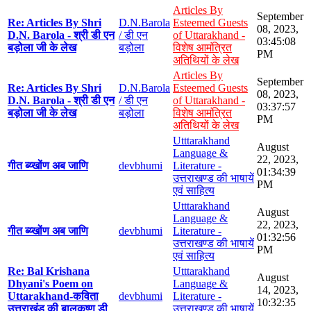
Articles By
September
Re: Articles By Shri
D.N.Barola
Esteemed Guests
08, 2023,
D.N. Barola - श्री डी एन
/ डी एन
of Uttarakhand -
03:45:08
बड़ोला जी के लेख
बड़ोला
विशेष आमंत्रित
PM
अतिथियों के लेख
Articles By
September
Re: Articles By Shri
D.N.Barola
Esteemed Guests
08, 2023,
D.N. Barola - श्री डी एन
/ डी एन
of Uttarakhand -
03:37:57
बड़ोला जी के लेख
बड़ोला
विशेष आमंत्रित
PM
अतिथियों के लेख
Utttarakhand
August
Language &
22, 2023,
गीत ब्य्खोंण अब जाणि
devbhumi
Literature -
01:34:39
उत्तराखण्ड की भाषायें
PM
एवं साहित्य
Utttarakhand
August
Language &
22, 2023,
गीत ब्य्खोंण अब जाणि
devbhumi
Literature -
01:32:56
उत्तराखण्ड की भाषायें
PM
एवं साहित्य
Re: Bal Krishana
Utttarakhand
August
Dhyani's Poem on
Language &
14, 2023,
Uttarakhand-कविता
devbhumi
Literature -
10:32:35
उत्तराखंड की बालकृष्ण डी
उत्तराखण्ड की भाषायें