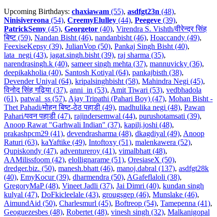
Upcoming Birthdays:
chaxiawam
(55)
,
asdfgt23n
(48)
,
Ninisivereona
(54)
,
CreemyElulley
(44)
,
Peegeve
(39)
,
PatrickSemy
(45)
,
Georgetor
(40)
,
Virendra S. Vishth/वीरेन्द्र सिंह
बिष्ट (59)
,
Nandan Bisht (46)
,
nandanbisht (46)
,
Hoaccandy (49)
,
FeexiseKepsy (39)
,
JulianVop (50)
,
Pankaj Singh Bisht (40)
,
lata_negi (43)
,
jagat.singh.bisht (39)
,
raj sharma (35)
,
narendrasingh.k (40)
,
sameer singh mehta (37)
,
mannuvicky (36)
,
deepikakholia (40)
,
Santosh Kotiyal (64)
,
pankajbisth (38)
,
Devender Uniyal (64)
,
kripalsinghbisht (58)
,
Mahindra Negi (45)
,
विनोद सिंह गढ़िया (37)
,
anni_in (53)
,
Amit Tiwari (53)
,
vedbhadola
(61)
,
patwal_ss (57)
,
Ajay Tripathi (Pahari Boy) (47)
,
Mohan Bisht -
Thet Pahadi/मोहन बिष्ट-ठेठ पहाडी (49)
,
madhulika negi (48)
,
Pawan
Pahari/पवन पहाडी (47)
,
rajindersemwal (44)
,
purushotamsati (39)
,
Anoop Rawat "Garhwali Indian" (37)
,
kapilj.joshi (48)
,
prakashpcm29 (41)
,
devendrasharma (48)
,
dkagdiyal (49)
,
Anoop
Raturi (63)
,
kaYaftike (49)
,
Intoftoxy (51)
,
malenkawera (52)
,
Qupiskondy (47)
,
adventureroy (41)
,
vimalbhatt (48)
,
AAMilissfoom (42)
,
elollignarame (51)
,
OresiaseX (50)
,
dredger.biz. (50)
,
manesh.bhatt (46)
,
manoj.dabral (137)
,
asdfgt28k
(40)
,
EmyKocur (39)
,
dharmendra (50)
,
AGafeflaloli (38)
,
GregoryMaP (48)
,
Vineet Jadli (37)
,
Jai Dimri (40)
,
kundan singh
kulyal (47)
,
DoFkicleelale (43)
,
grougsgep (46)
,
Munslake (46)
,
AimundAid (50)
,
Charlesmurl (45)
,
Boftreop (54)
,
Tamepenna (41)
,
Geoguezesbes (48)
,
Robertet (48)
,
vinesh singh (32)
,
Malkanigopal