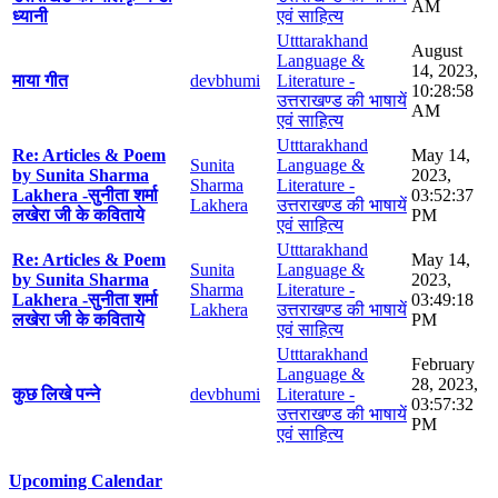
AM
ध्यानी
एवं साहित्य
Utttarakhand
August
Language &
14, 2023,
माया गीत
devbhumi
Literature -
10:28:58
उत्तराखण्ड की भाषायें
AM
एवं साहित्य
Utttarakhand
Re: Articles & Poem
May 14,
Sunita
Language &
by Sunita Sharma
2023,
Sharma
Literature -
Lakhera -सुनीता शर्मा
03:52:37
Lakhera
उत्तराखण्ड की भाषायें
लखेरा जी के कविताये
PM
एवं साहित्य
Utttarakhand
Re: Articles & Poem
May 14,
Sunita
Language &
by Sunita Sharma
2023,
Sharma
Literature -
Lakhera -सुनीता शर्मा
03:49:18
Lakhera
उत्तराखण्ड की भाषायें
लखेरा जी के कविताये
PM
एवं साहित्य
Utttarakhand
February
Language &
28, 2023,
कुछ लिखे पन्ने
devbhumi
Literature -
03:57:32
उत्तराखण्ड की भाषायें
PM
एवं साहित्य
Upcoming Calendar