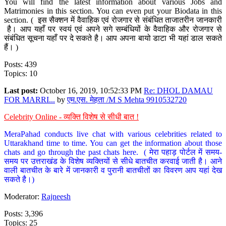
You will find the latest information about various Jobs and
Matrimonies in this section. You can even put your Biodata in this
section. ( इस सैक्शन में वैवाहिक एवं रोजगार से संबंधित ताजातरीन जानकारी
है। आप यहाँ पर स्वयं एवं अपने सगे सम्बंधियों के वैवाहिक और रोजगार से
संबंधित सूचना यहाँ पर दे सकते है। आप अपना बायो डाटा भी यहां डाल सकते
हैं। )
Posts: 439
Topics: 10
Last post:
October 16, 2019, 10:52:33 PM
Re: DHOL DAMAU
FOR MARRI...
by
एम.एस. मेहता /M S Mehta 9910532720
Celebrity Online - व्यक्ति विशेष से सीधी बात !
MeraPahad conducts live chat with various celebrities related to
Uttarakhand time to time. You can get the information about those
chats and go through the past chats here. ( मेरा पहाड़ पोर्टल में समय-
समय पर उत्तराखंड के विशेष व्यक्तियों से सीधे बातचीत करवाई जाती है। आने
वाली बातचीत के बारे में जानकारी व पुरानी बातचीतों का विवरण आप यहां देख
सकते है।)
Moderator:
Rajneesh
Posts: 3,396
Topics: 25