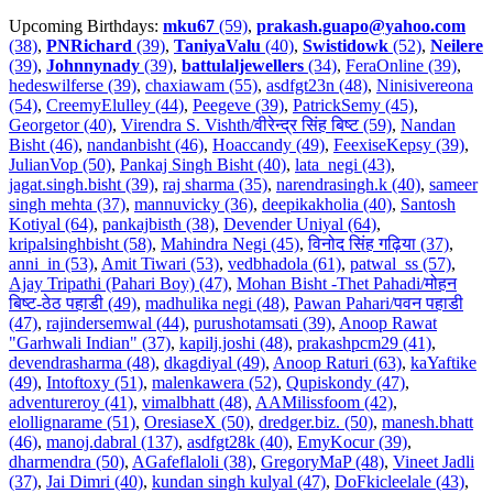
Upcoming Birthdays:
mku67
(59)
,
prakash.guapo@yahoo.com
(38)
,
PNRichard
(39)
,
TaniyaValu
(40)
,
Swistidowk
(52)
,
Neilere
(39)
,
Johnnynady
(39)
,
battulaljewellers
(34)
,
FeraOnline (39)
,
hedeswilferse (39)
,
chaxiawam (55)
,
asdfgt23n (48)
,
Ninisivereona
(54)
,
CreemyElulley (44)
,
Peegeve (39)
,
PatrickSemy (45)
,
Georgetor (40)
,
Virendra S. Vishth/वीरेन्द्र सिंह बिष्ट (59)
,
Nandan
Bisht (46)
,
nandanbisht (46)
,
Hoaccandy (49)
,
FeexiseKepsy (39)
,
JulianVop (50)
,
Pankaj Singh Bisht (40)
,
lata_negi (43)
,
jagat.singh.bisht (39)
,
raj sharma (35)
,
narendrasingh.k (40)
,
sameer
singh mehta (37)
,
mannuvicky (36)
,
deepikakholia (40)
,
Santosh
Kotiyal (64)
,
pankajbisth (38)
,
Devender Uniyal (64)
,
kripalsinghbisht (58)
,
Mahindra Negi (45)
,
विनोद सिंह गढ़िया (37)
,
anni_in (53)
,
Amit Tiwari (53)
,
vedbhadola (61)
,
patwal_ss (57)
,
Ajay Tripathi (Pahari Boy) (47)
,
Mohan Bisht -Thet Pahadi/मोहन
बिष्ट-ठेठ पहाडी (49)
,
madhulika negi (48)
,
Pawan Pahari/पवन पहाडी
(47)
,
rajindersemwal (44)
,
purushotamsati (39)
,
Anoop Rawat
"Garhwali Indian" (37)
,
kapilj.joshi (48)
,
prakashpcm29 (41)
,
devendrasharma (48)
,
dkagdiyal (49)
,
Anoop Raturi (63)
,
kaYaftike
(49)
,
Intoftoxy (51)
,
malenkawera (52)
,
Qupiskondy (47)
,
adventureroy (41)
,
vimalbhatt (48)
,
AAMilissfoom (42)
,
elollignarame (51)
,
OresiaseX (50)
,
dredger.biz. (50)
,
manesh.bhatt
(46)
,
manoj.dabral (137)
,
asdfgt28k (40)
,
EmyKocur (39)
,
dharmendra (50)
,
AGafeflaloli (38)
,
GregoryMaP (48)
,
Vineet Jadli
(37)
,
Jai Dimri (40)
,
kundan singh kulyal (47)
,
DoFkicleelale (43)
,