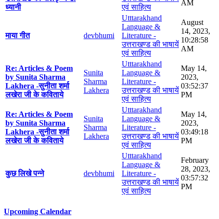
AM
ध्यानी
एवं साहित्य
Utttarakhand
August
Language &
14, 2023,
माया गीत
devbhumi
Literature -
10:28:58
उत्तराखण्ड की भाषायें
AM
एवं साहित्य
Utttarakhand
Re: Articles & Poem
May 14,
Sunita
Language &
by Sunita Sharma
2023,
Sharma
Literature -
Lakhera -सुनीता शर्मा
03:52:37
Lakhera
उत्तराखण्ड की भाषायें
लखेरा जी के कविताये
PM
एवं साहित्य
Utttarakhand
Re: Articles & Poem
May 14,
Sunita
Language &
by Sunita Sharma
2023,
Sharma
Literature -
Lakhera -सुनीता शर्मा
03:49:18
Lakhera
उत्तराखण्ड की भाषायें
लखेरा जी के कविताये
PM
एवं साहित्य
Utttarakhand
February
Language &
28, 2023,
कुछ लिखे पन्ने
devbhumi
Literature -
03:57:32
उत्तराखण्ड की भाषायें
PM
एवं साहित्य
Upcoming Calendar