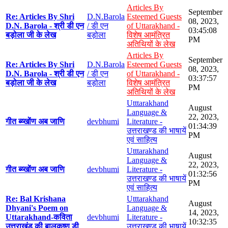
Articles By
September
Re: Articles By Shri
D.N.Barola
Esteemed Guests
08, 2023,
D.N. Barola - श्री डी एन
/ डी एन
of Uttarakhand -
03:45:08
बड़ोला जी के लेख
बड़ोला
विशेष आमंत्रित
PM
अतिथियों के लेख
Articles By
September
Re: Articles By Shri
D.N.Barola
Esteemed Guests
08, 2023,
D.N. Barola - श्री डी एन
/ डी एन
of Uttarakhand -
03:37:57
बड़ोला जी के लेख
बड़ोला
विशेष आमंत्रित
PM
अतिथियों के लेख
Utttarakhand
August
Language &
22, 2023,
गीत ब्य्खोंण अब जाणि
devbhumi
Literature -
01:34:39
उत्तराखण्ड की भाषायें
PM
एवं साहित्य
Utttarakhand
August
Language &
22, 2023,
गीत ब्य्खोंण अब जाणि
devbhumi
Literature -
01:32:56
उत्तराखण्ड की भाषायें
PM
एवं साहित्य
Re: Bal Krishana
Utttarakhand
August
Dhyani's Poem on
Language &
14, 2023,
Uttarakhand-कविता
devbhumi
Literature -
10:32:35
उत्तराखंड की बालकृष्ण डी
उत्तराखण्ड की भाषायें