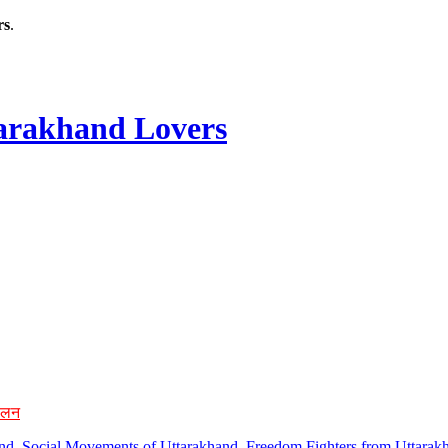
rs
.
rakhand Lovers
ोलन
hand, Social Movements of Uttarakhand, Freedom Fighters from Uttarakh