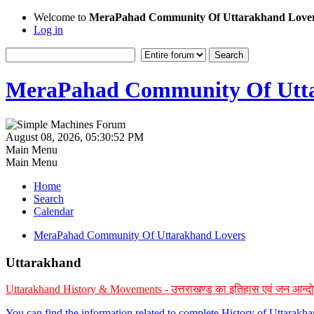
Welcome to
MeraPahad Community Of Uttarakhand Love
Log in
MeraPahad Community Of Utta
August 08, 2026, 05:30:52 PM
Main Menu
Main Menu
Home
Search
Calendar
MeraPahad Community Of Uttarakhand Lovers
Uttarakhand
Uttarakhand History & Movements - उत्तराखण्ड का इतिहास एवं जन आन्द
You can find the information related to complete History of Uttarak